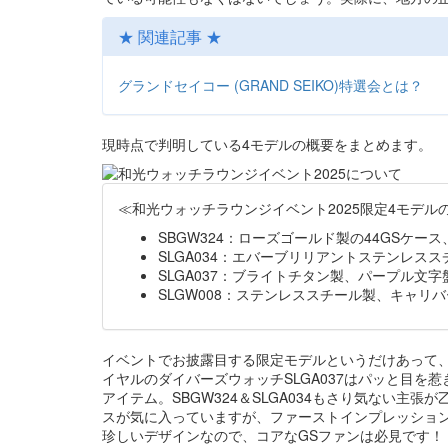
★ 関連記事 ★
グランドセイコー (GRAND SEIKO)特選会とは？
現時点で判明している4モデルの概要をまとめます。
≪和光ウォッチラウンジイベント2025限定4モデル
SBGW324：ローズゴールド製の44GSケース
SLGA034：エバーブリリアントステンレスス
SLGA037：ブライトチタン製、パープル文
SLGW008：ステンレススチール製、キャリバー
イベントでお披露目する限定モデルというだけあって、
イヤルのダイバーズウォッチSLGA037はパッと目を惹
アイテム。SBGW324＆SLGA034もさり気ない主
スが気に入っていますが、ファーストインプレッションで
珍しいデザインなので、コアなGSファンは必見です！