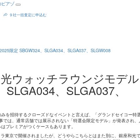
９社一括査定に申込む
限定 SBGW324、SLGA034、SLGA037、SLGW008
S和光ウォッチラウンジモデル
、SLGA034、SLGA037、
のみを招待するクローズドなイベントと言えば、「グランドセイコー特
催事では、通常店舗では展示されない「特選会限定モデル」が発表され、
ルはプレミアがつくケースもあります。
ークラ東京で開催されましたが、どうやらこちらとはまた別に、銀座和光