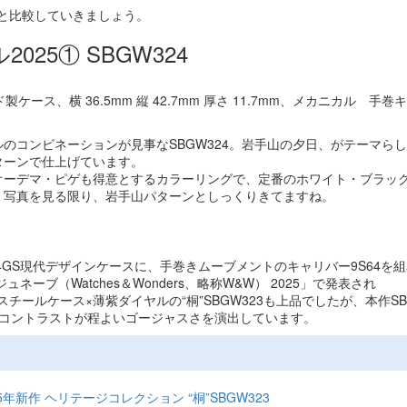
と比較していきましょう。
25① SBGW324
製ケース、横 36.5mm 縦 42.7mm 厚さ 11.7mm、メカニカル 手巻
のコンビネーションが見事なSBGW324。岩手山の夕日、がテーマらし
ターンで仕上げています。
オーデマ・ピゲも得意とするカラーリングで、定番のホワイト・ブラッ
。写真を見る限り、岩手山パターンとしっくりきてますね。
.7mmの44GS現代デザインケースに、手巻きムーブメントのキャリバー9S64を
ブ（Watches＆Wonders、略称W&W） 2025」で発表され
スチールケース×薄紫ダイヤルの“桐”SBGW323も上品でしたが、本作SBG
のコントラストが程よいゴージャスさを演出しています。
025年新作 ヘリテージコレクション “桐”SBGW323