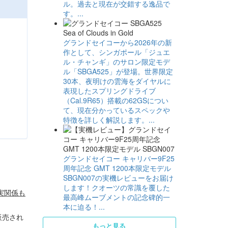
ル。過去と現在が交錯する逸品で
す。...
グランドセイコーから2026年の新
作として、シンガポール「ジュエ
ル・チャンギ」のサロン限定モデ
ル「SBGA525」が登場。世界限定
30本、夜明けの雲海をダイヤルに
表現したスプリングドライブ
（Cal.9R65）搭載の62GSについ
て、現在分かっているスペックや
特徴を詳しく解説します。...
グランドセイコー キャリバー9F25
周年記念 GMT 1200本限定モデル
SBGN007の実機レビューをお届け
します！クオーツの常識を覆した
実関係も
最高峰ムーブメントの記念碑的一
本に迫る！...
販売され
もっと見る