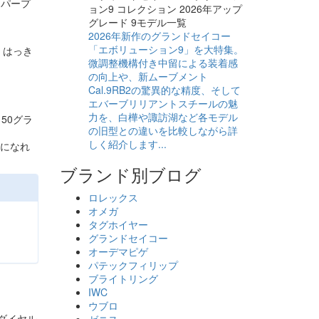
もパープ
2026年新作のグランドセイコー
「エボリューション9」を大特集。
、はっき
微調整機構付き中留による装着感
の向上や、新ムーブメント
Cal.9RB2の驚異的な精度、そして
エバーブリリアントスチールの魅
力を、白樺や諏訪湖など各モデル
150グラ
の旧型との違いを比較しながら詳
しく紹介します...
ムになれ
ブランド別ブログ
ロレックス
オメガ
タグホイヤー
グランドセイコー
オーデマピゲ
パテックフィリップ
ブライトリング
IWC
ウブロ
のダイヤル