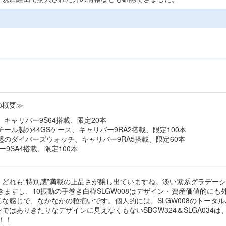
の概要≫
、キャリバー9S64搭載、限定20本
チール製の44GSケース、キャリバー9RA2搭載、限定100本
字盤のダイバーズウォッチ、キャリバー9RA5搭載、限定60本
9SA4搭載、限定100本
どれも“特別感”満載の上品さが醸し出ていますね。淡い紫系グラデー
きますし、10振動の手巻き白樺SLGW008はデザイン・資産価値的にも
張が乙な感じで、なかなかの粒揃いです。個人的には、SLGW008のトータ
はありきたりなデザインに見えなくもないSBGW324＆SLGA034は
！！