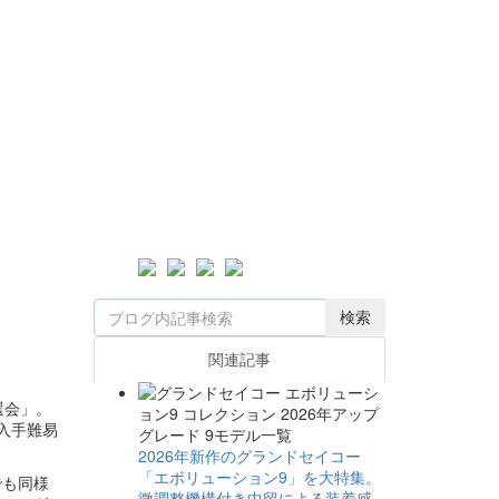
検索
関連記事
選会」。
入手難易
2026年新作のグランドセイコー
「エボリューション9」を大特集。
でも同様
微調整機構付き中留による装着感