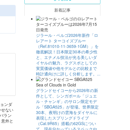
新着記事
ジラール・ペルゴ2026年新作「ロ
レアート ターコイズブルー
（Ref.81010-11-3659-1GM）」を
徹底解説！日本限定30本の希少性
と、エナメル技法が光る美しいダ
イヤルの魅力、ラグスポとしての
実質価値や他モデルとの比較まで
時計通向けに詳しく分析します。...
グランドセイコーから2026年の新
作として、シンガポール「ジュエ
ル・チャンギ」のサロン限定モデ
ションダ
ル「SBGA525」が登場。世界限定
外せない
30本、夜明けの雲海をダイヤルに
ルバラン
表現したスプリングドライブ
、意外と
（Cal.9R65）搭載の62GSについ
て、現在分かっているスペックや