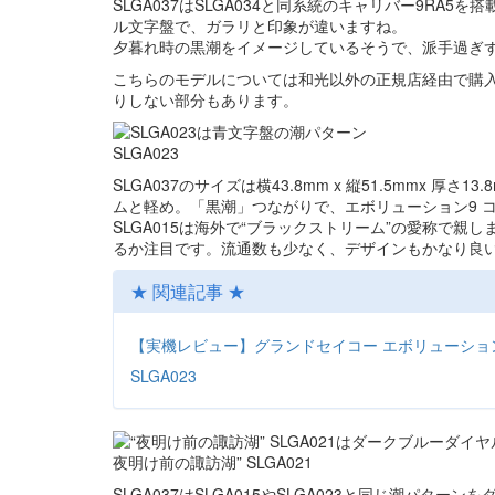
SLGA037はSLGA034と同系統のキャリバー9RA
ル文字盤で、ガラリと印象が違いますね。
夕暮れ時の黒潮をイメージしているそうで、派手過ぎ
こちらのモデルについては和光以外の正規店経由で購
りしない部分もあります。
SLGA023
SLGA037のサイズは横43.8mm x 縦51.5mmx
ムと軽め。「黒潮」つながりで、エボリューション9 コレ
SLGA015は海外で“ブラックストリーム”の愛称で
るか注目です。流通数も少なく、デザインもかなり良
★ 関連記事 ★
【実機レビュー】グランドセイコー エボリューション
SLGA023
夜明け前の諏訪湖” SLGA021
SLGA037はSLGA015やSLGA023と同じ潮パター