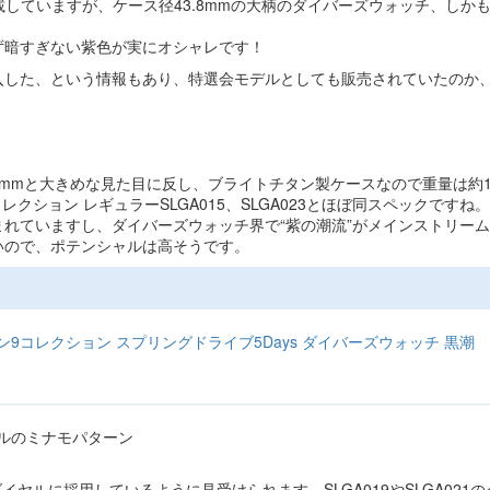
5を搭載していますが、ケース径43.8mmの大柄のダイバーズウォッチ、しか
ず暗すぎない紫色が実にオシャレです！
入した、という情報もあり、特選会モデルとしても販売されていたのか
 厚さ13.8mmと大きめな見た目に反し、ブライトチタン製ケースなので重量は約
クション レギュラーSLGA015、SLGA023とほぼ同スペックですね。
親しまれていますし、ダイバーズウォッチ界で“紫の潮流”がメインストリー
いので、ポテンシャルは高そうです。
9コレクション スプリングドライブ5Days ダイバーズウォッチ 黒潮
ンをダイヤルに採用しているように見受けられます。SLGA019やSLGA021