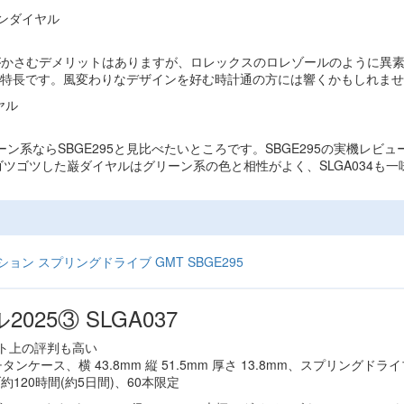
がかさむデメリットはありますが、ロレックスのロレゾールのように異
も特長です。風変わりなデザインを好む時計通の方には響くかもしれま
ーン系ならSBGE295と見比べたいところです。SBGE295の実機レビュ
ツゴツした巌ダイヤルはグリーン系の色と相性がよく、SLGA034も一
ン スプリングドライブ GMT SBGE295
25③ SLGA037
ンケース、横 43.8mm 縦 51.5mm 厚さ 13.8mm、スプリングドラ
120時間(約5日間)、60本限定