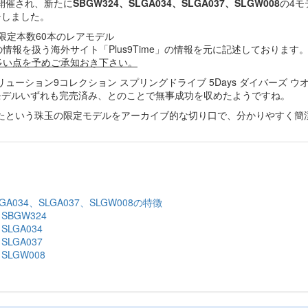
開催され、新たに
SBGW324、SLGA034、SLGA037、SLGW008
の4モ
チしました。
報を扱う海外サイト「Plus9Time」の情報を元に記述しております
多い点を予めご承知おき下さい。
ーション9コレクション スプリングドライブ 5Days ダイバーズ ウ
4モデルいずれも完売済み、とのことで無事成功を収めたようですね。
れたという珠玉の限定モデルをアーカイブ的な切り口で、分かりやすく簡
034、SLGA037、SLGW008の特徴
BGW324
LGA034
LGA037
LGW008