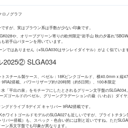
ーですが、実はブラウン系は手数が少ない印象です。
TGK028や、オリーブグリーン寄りの欧州限定“岩手山 秋の夕暮れ”SBGW
れも岩手山パターンを用いています。
ーンではありません（※SLGA030はサンレイダイヤル）がよく似ていま
25② SLGA034
チール製ケース、ベゼル：18Kピンクゴールド、横40.0mm x 縦47.
 9RA2搭載、パワーリザーブ約120時間（約5日間）、100本限定
水「平出の泉」をモチーフにしたとされるグリーン文字盤のSLGA034
ローズゴールドのベゼル、グリーングラデーションの巌（いわお）ダイヤ
、スプリングドライブ 5デイズ キャリバー 9RA2搭載です。
18KホワイトゴールドモデルのSLGA027も近しいですが、ブライトチタン
、同キャリバー搭載）も、スペック・色合い的には割と近いですね。ただSLGA
リーン系文字盤でも印象が異なります。