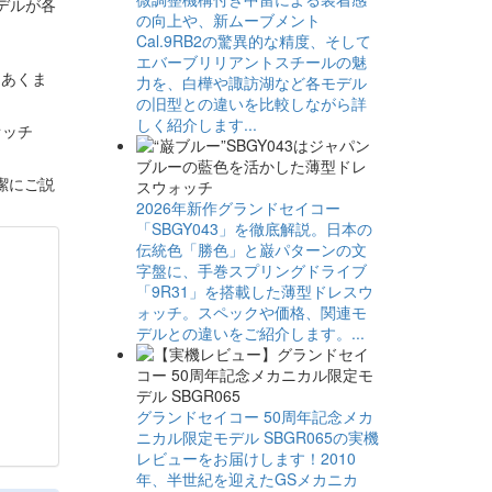
デルが各
の向上や、新ムーブメント
Cal.9RB2の驚異的な精度、そして
エバーブリリアントスチールの魅
。あくま
力を、白樺や諏訪湖など各モデル
の旧型との違いを比較しながら詳
しく紹介します...
オッチ
潔にご説
2026年新作グランドセイコー
「SBGY043」を徹底解説。日本の
伝統色「勝色」と巌パターンの文
字盤に、手巻スプリングドライブ
「9R31」を搭載した薄型ドレスウ
ォッチ。スペックや価格、関連モ
デルとの違いをご紹介します。...
グランドセイコー 50周年記念メカ
ニカル限定モデル SBGR065の実機
レビューをお届けします！2010
年、半世紀を迎えたGSメカニカ