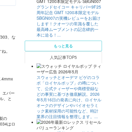
グランドセイコー キャリバー9F25
周年記念 GMT 1200本限定モデル
SBGN007の実機レビューをお届け
します！クオーツの常識を覆した
最高峰ムーブメントの記念碑的一
本に迫る！...
303、な
もっと見る
すね。
人気記事TOP5
スウォッチとオーデマ ピゲのコラ
4mmx
ボ「ロイヤルポップ」の噂につい
て、公式ティーザーや商標登録な
。エバー
どの事実に基づき徹底解説。2026
ル、と
年5月16日の発表に向け、ロイヤル
オークのデザインやバイオセラミ
ック素材採用の可能性など、時計
業界の注目情報を整理します。...
製の
034はロ