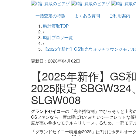
一括査定の特徴
よくある質問
ご利用案内
時計買取TOP
/
時計ブログ一覧
/
【2025年新作】GS和光ウォッチラウンジモデル2025
更新日：2026年04月02日
【2025年新作】G
2025限定 SBGW324
SLGW008
グランドセイコー
の「完全招待制」でひっそりと上客
GSファンなら一度は呼ばれてみたいシークレットな
度が高い希少なモデルをリリースするため、一部モデ
「グランドセイコー特選会2025」は7月にホテルオ