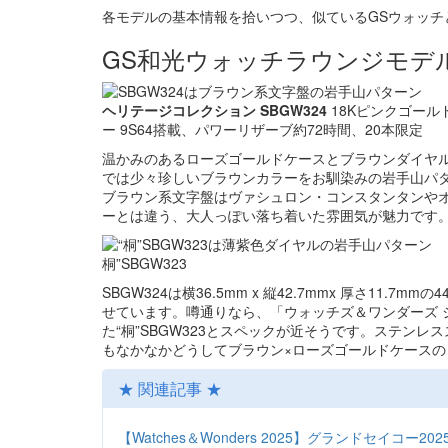
各モデルの基本情報を拾いつつ、似ているGSウォッチ
GS和光ウォッチラウンジモデル20
ヘリテージコレクション SBGW324
18Kピンクゴールド
ー 9S64搭載、パワーリザーブ約72時間、20本限定
温かみのあるローズゴールドケースとブラウンダイヤル
では少々珍しいブラウンカラーをお馴染みの岩手山パ
ブラウン系文字盤はヴァシュロン・コンスタンタンや
ーとは違う、大人っぽい落ち着いた雰囲気が魅力です
桐”SBGW323
SBGW324は横36.5mm x 縦42.7mmx 厚さ11
せています。噂通りなら、「ウォッチズ＆ワンダーズ ジュネー
た“桐”SBGW323とスペックが近そうです。ステンレス
もなかなかどうしてブラウン×ローズゴールドケース
★ 関連記事 ★
【Watches＆Wonders 2025】グランドセイコー2