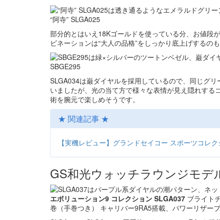
“阿寺” SLGA025
部分的とはいえ18Kゴールドを使っている分、お値段
ビネーションは“大人の品格”をしっかり底上げするの
SBGE295
SLGA034は巌ダイヤルを採用しているので、同じグリ
いましたが、光の当て方で様々な表情が見え隠れするゴ
術を腕元で楽しめそうです。
★ 関連記事 ★
【実機レビュー】グランドセイコー スポーツコレクショ
GS和光ウォッチラウンジモデル20
エボリューション9 コレクション SLGA037
ブライトチタ
巻（手巻つき） キャリバー9RA5搭載、パワーリザーブ約