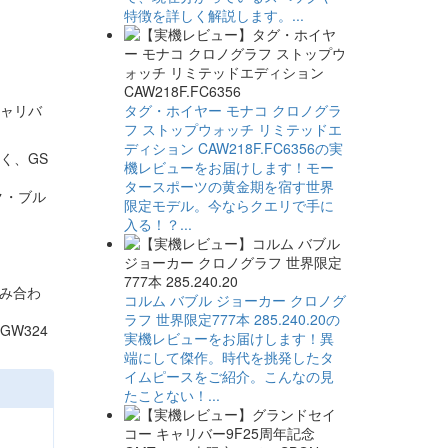
特徴を詳しく解説します。...
キャリバ
タグ・ホイヤー モナコ クロノグラ
フ ストップウォッチ リミテッドエ
ディション CAW218F.FC6356の実
く、GS
機レビューをお届けします！モー
タースポーツの黄金期を宿す世界
ク・ブル
限定モデル。今ならクエリで手に
入る！？...
組み合わ
コルム バブル ジョーカー クロノグ
ラフ 世界限定777本 285.240.20の
W324
実機レビューをお届けします！異
端にして傑作。時代を挑発したタ
イムピースをご紹介。こんなの見
たことない！...