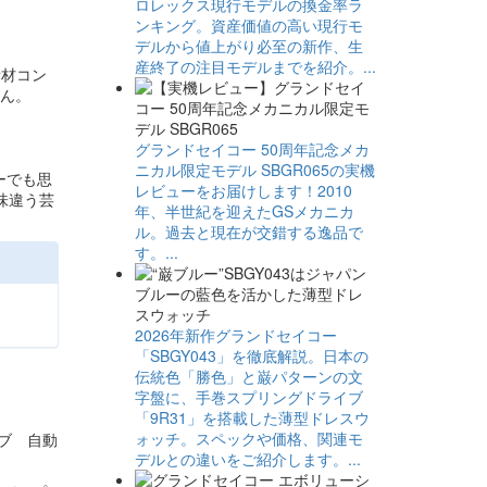
ロレックス現行モデルの換金率ラ
ンキング。資産価値の高い現行モ
デルから値上がり必至の新作、生
産終了の注目モデルまでを紹介。...
素材コン
せん。
グランドセイコー 50周年記念メカ
ニカル限定モデル SBGR065の実機
ーでも思
レビューをお届けします！2010
味違う芸
年、半世紀を迎えたGSメカニカ
ル。過去と現在が交錯する逸品で
す。...
2026年新作グランドセイコー
「SBGY043」を徹底解説。日本の
伝統色「勝色」と巌パターンの文
字盤に、手巻スプリングドライブ
「9R31」を搭載した薄型ドレスウ
ォッチ。スペックや価格、関連モ
イブ 自動
デルとの違いをご紹介します。...