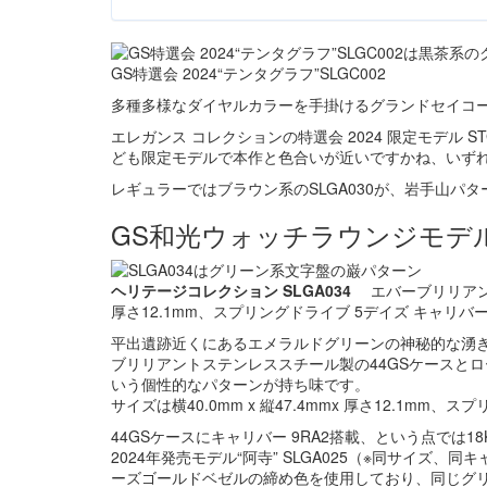
GS特選会 2024“テンタグラフ”SLGC002
多種多様なダイヤルカラーを手掛けるグランドセイコ
エレガンス コレクションの特選会 2024 限定モデル S
ども限定モデルで本作と色合いが近いですかね、いず
レギュラーではブラウン系のSLGA030が、岩手山パタ
GS和光ウォッチラウンジモデル20
ヘリテージコレクション SLGA034
エバーブリリアントス
厚さ12.1mm、スプリングドライブ 5デイズ キャリバー
平出遺跡近くにあるエメラルドグリーンの神秘的な湧き
ブリリアントステンレススチール製の44GSケースと
いう個性的なパターンが持ち味です。
サイズは横40.0mm x 縦47.4mmx 厚さ12.1mm
44GSケースにキャリバー 9RA2搭載、という点では
2024年発売モデル“阿寺” SLGA025（※同サイズ
ーズゴールドベゼルの締め色を使用しており、同じグ