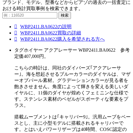
ブランド、モデル、型番などからピアゾの過去の一括査定に
おける時計買取事例を検索できます。
検索
WBP2411.BA0622の説明
WBP2411.BA0622買取の詳細
WBP2411.BA0622購入を希望される方へ
タグホイヤー アクアレーサー WBP2411.BA0622 参考
定価407,000円。
こちらの時計は、同社のダイバーズ｢アクアレーサ
ー｣。海を想起させるブルーカラーのダイヤルは、マザ
ーオブパール素材。グラデーションカラーが見る者を
飽きさせません。角度によって輝きを変える美しいダ
イヤルに、11個のダイヤが煌めくフェミニンな仕様で
す。ステンレス素材のベゼルがスポーティな要素をプ
ラス。
搭載ムーブメントは｢キャリバー9｣。汎用ムーブをベー
スとし、主に小型モデルに搭載されるキャリバーで
す。とはいえパワーリザーブは40時間、COSC認定の