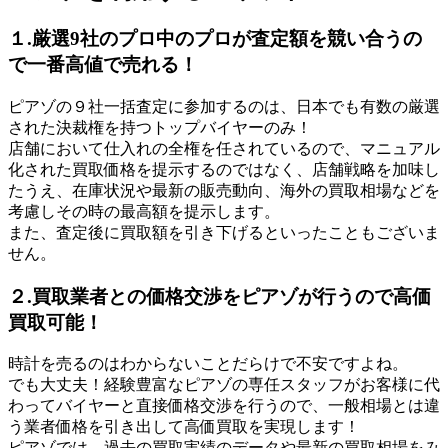
１.厳選9社のプロ中のプロが査定額を競い合うの
で一番高値で売れる！
ピアゾの９社一括査定に参加するのは、日本でも有数の厳選
された決裁権を持つトップバイヤーのみ！
店舗において仕入れの全権を任されているので、マニュアル
化された買取価格を提示するのではなく、店舗戦略を加味し
たうえ、在庫状況や最新の販売動向、海外の買取相場などを
考慮しその時の最高額を提示します。
また、査定後に買取額を引き下げるといったこともございま
せん。
２.買取業者との価格交渉をピアゾが行うので高価
買取可能！
時計を売るのはわからないことだらけで不安ですよね。
でも大丈夫！経験豊富なピアゾの専任スタッフがお客様に代
わってバイヤーと直接価格交渉を行うので、一般相場とは違
う業者価格を引き出して高価買取を実現します！
ピアゾでは、過去の買取実績のデータや最新の買取相場をみ