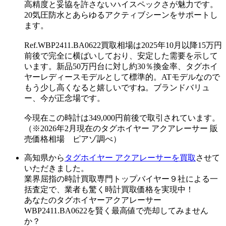
高精度と妥協を許さないハイスペックさが魅力です。
20気圧防水とあらゆるアクティブシーンをサポートし
ます。
Ref.WBP2411.BA0622買取相場は2025年10月以降15万円
前後で完全に横ばいしており、安定した需要を示して
います。新品50万円台に対し約30％換金率、タグホイ
ヤーレディースモデルとして標準的。ATモデルなので
もう少し高くなると嬉しいですね。ブランドバリュ
ー、今が正念場です。
今現在この時計は349,000円前後で取引されています。
（※2026年2月現在のタグホイヤー アクアレーサー 販
売価格相場 ピアゾ調べ）
高知県から
タグホイヤー アクアレーサーを買取
させて
いただきました。
業界屈指の時計買取専門トップバイヤー９社による一
括査定で、業者も驚く時計買取価格を実現中！
あなたのタグホイヤーアクアレーサー
WBP2411.BA0622を賢く最高値で売却してみません
か？