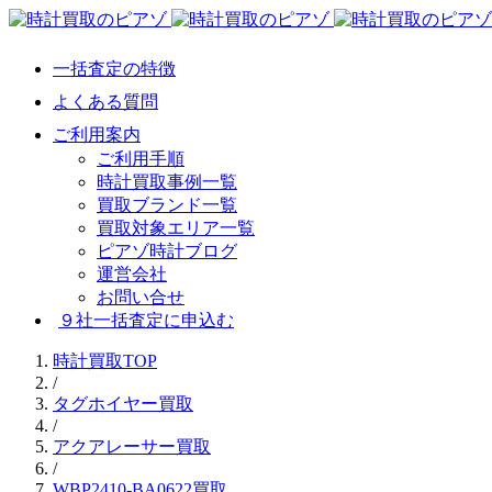
一括査定の特徴
よくある質問
ご利用案内
ご利用手順
時計買取事例一覧
買取ブランド一覧
買取対象エリア一覧
ピアゾ時計ブログ
運営会社
お問い合せ
９社一括査定に申込む
時計買取TOP
/
タグホイヤー買取
/
アクアレーサー買取
/
WBP2410-BA0622買取