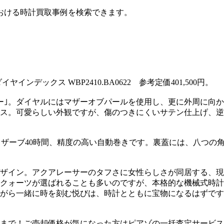
おける時計買取事例を検索できます。
インデックス WBP2410.BA0622 参考定価401,500円。
｣。ダイヤルにはマザーオブパールを使用し、更に外周に向かっ
ス。可愛らしい外観ですが、傷のつきにくいサテン仕上げ、逆
ワーリザーブ40時間、精度の高い自動巻きです。裏蓋には、八つ
ザイン。アクアレーサーのタフさに女性らしさが同居する、現
クォーツが選ばれることも多いのですが、本格的な機械式時計
がら一緒に時を刻む悦びは、時計とともに宝物になるはずです
まで！ご売却価格が気になった方はピアゾの一括査定サービス