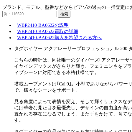
ブランド、モデル、型番などからピアゾの過去の一括査定に
検索
WBP2410-BA0622の説明
WBP2410-BA0622買取の詳細
WBP2410-BA0622購入を希望される方へ
タグホイヤー アクアレーサープロフェッショナル 200 ダイヤ
こちらの時計は、同社唯一のダイバーズ｢アクアレーサー
イヤインデックスがきらりと輝き、フェミニンさをプラ
ィブシーンに対応できる本格仕様です。
搭載ムーブメントは｢Cal.9｣。小型でありながらパ
で、様々なシーンをサポート。
見る角度によって表情を変え、そして輝くリュクスなデ
には華奢な見た目を最優先し、デザインの自由度が高い
置かれる存在になるでしょう。また手をかけて、育てな
す。
タグホイヤーの商品が気になった方は姉妹サイトクエリ