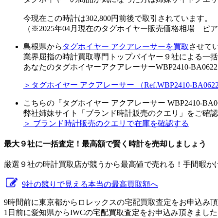
今現在この時計は302,800円前後で取引されています。
（※2025年04月現在のタグホイヤー販売価格相場 ピ
島根県から
タグホイヤー アクアレーサーを買取
させて
業界屈指の時計買取専門トップバイヤー９社による一括
あなたのタグホイヤーアクアレーサーWBP2410-BA0
＞タグホイヤー アクアレーサー （Ref.WBP2410-B
こちらの『タグホイヤー アクアレーサー WBP2410-B
弊社姉妹サイト「ブランド時計販売のクエリ」をご確認
＞ ブランド時計販売のクエリで在庫を確認する
最大９社に一括査定！
最高額
で賢く時計を売却しましょう
厳選９社の時計買取店が競うから最高値で売れる！手間暇か
9社の競りで見える本当の最高買取額へ
9時間前に東京都からロレックスの宅配買取査定をお申込み
1日前に愛知県からIWCの宅配買取査定をお申込み頂きました