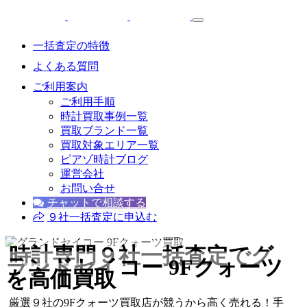
一括査定の特徴
よくある質問
ご利用案内
ご利用手順
時計買取事例一覧
買取ブランド一覧
買取対象エリア一覧
ピアゾ時計ブログ
運営会社
お問い合せ
チャットで相談する
９社一括査定に申込む
時計専門９社一括査定
でグ
ランドセイコー 9Fクォーツ
を高価買取
厳選９社の9Fクォーツ買取店が競うから高く売れる！手