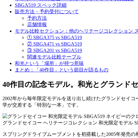
SBGA519 スペック詳細
販売方法・予約受付について
予約方法
店舗情報
モデル比較セクション：他のヘリテージコレクション 
① SBGA375 vs SBGA519
② SBGA471 vs SBGA519
③ SBGA201 vs SBGA519
関連モデル比較テーブル
和光という「場所」が持つ意味
まとめ：「40作目」という節目が語るもの
40作目の記念モデル。和光とグランド
2002年から毎年限定モデルを送り出し続けたグランドセイコ
学が交差する「特別な一本」です。
グランドセイコー ヘリテージコレクション 和光限定モデル 
スプリングドライブムーブメントを初搭載した2005年発売