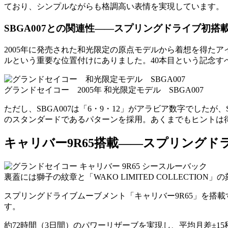
ており、シンプルながらも格調高い表情を実現しています。
SBGA007との関連性——スプリングドライブ初搭
2005年に発売された和光限定の原点モデルから着想を得たア
ルという重要な位置付けにありました。40本目という記念
グランドセイコー 2005年 和光限定モデル SBGA007
ただし、SBGA007は「6・9・12」がアラビア数字でしたが、
のスタンダードであるパターンを採用。あくまでもヒントは
キャリバー9R65搭載——スプリングド
裏蓋には獅子の紋章と「WAKO LIMITED COLLECTI
スプリングドライブムーブメント「キャリバー9R65」を搭載
す。
約72時間（3日間）のパワーリザーブを実現し、平均月差±