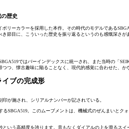
載の歴史
イボリーカラーを採用した本作。その時代のモデルであるSBG
すべき節目に、こういった歴史を振り返るというのも感慨深さが
SBGA519ではバーインデックスに統一され、また当時の「SEIKO
得つつ、懐古趣味に陥ることなく、現代的感覚に合わせた、か
ライブの完成形
ON」の刻印が施され、シリアルナンバーが記されている。
するSBGA519。このムーブメントは、機械式のぜんまいと
15秒という高精度を誇ります。音もなくダイアルの上を滑るス