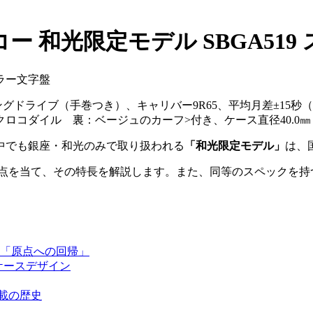
ー 和光限定モデル SBGA51
ドライブ（手巻つき）、キャリバー9R65、平均月差±15秒
ロコダイル 裏：ベージュのカーフ>付き、ケース直径40.0㎜
中でも銀座・和光のみで取り扱われる
「和光限定モデル」
は、
点を当て、その特長を解説します。また、同等のスペックを持
る「原点への回帰」
たケースデザイン
搭載の歴史