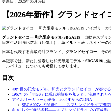
更新日：2026年05月09日
【2026年新作】グランドセイコ
グランドセイコー 和光限定モデル SBGA519
自動巻スプリング
日常生活用強化防水（10気圧）、革ベルト＜表：ネイビーのク
日本を代表する高級時計ブランド、
グランドセイコー
。その
本記事では、新たに登場した和光限定モデル・
SBGA519
に焦
ールバリューについても考察して参ります。
目次
40作目の記念モデル。和光とグランドセイコーが奏で
1967年の「44GS」に現代的解釈を加えた、洗練され
アイボリーカラーが語る、2005年からのDNA
SBGA007との関連性——スプリングドライブ初
キャリバー9R65搭載——スプリングドライブの完成形