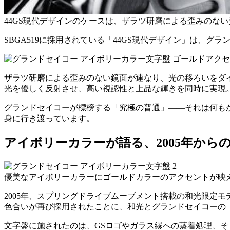
44GS現代デザインのケースは、ザラツ研磨による歪みのな
SBGA519に採用されている「44GS現代デザイン」は、グ
ザラツ研磨による歪みのない鏡面が連なり、光の移ろいをダ
光を優しく反射させ、高い視認性と上品な輝きを同時に実現
グランドセイコーが標榜する「究極の普通」——それは何もか
身に行き渡っています。
アイボリーカラーが語る、2005年からの
優美なアイボリーカラーにゴールドカラーのアクセントが映
2005年、スプリングドライブムーブメント搭載の和光限定
色合いが再び採用されたことに、和光とグランドセイコーの
文字盤に施されたのは、GSロゴやガラス縁への蒸着処理、