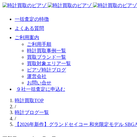
一括査定の特徴
よくある質問
ご利用案内
ご利用手順
時計買取事例一覧
買取ブランド一覧
買取対象エリア一覧
ピアゾ時計ブログ
運営会社
お問い合せ
９社一括査定に申込む
時計買取TOP
/
時計ブログ一覧
/
【2026年新作】グランドセイコー 和光限定モデル SBG