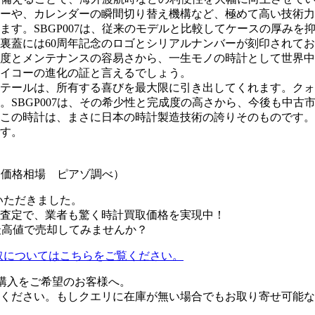
ーや、カレンダーの瞬間切り替え機構など、極めて高い技術力
ます。SBGP007は、従来のモデルと比較してケースの厚み
裏蓋には60周年記念のロゴとシリアルナンバーが刻印されて
度とメンテナンスの容易さから、一生モノの時計として世界中
イコーの進化の証と言えるでしょう。
テールは、所有する喜びを最大限に引き出してくれます。クォ
。SBGP007は、その希少性と完成度の高さから、今後も中
この時計は、まさに日本の時計製造技術の誇りそのものです。時
す。
販売価格相場 ピアゾ調べ）
いただきました。
査定で、業者も驚く時計買取価格を実現中！
く最高値で売却してみませんか？
）の買取についてはこちらをご覧ください。
』の購入をご希望のお客様へ。
ください。もしクエリに在庫が無い場合でもお取り寄せ可能な