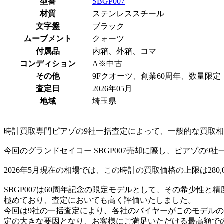
型番
SBGP007
材質
ステンレススチール
文字盤
ブラック
ムーブメント
クォーツ
付属品
内箱、外箱、コマ
コンディション
A※中古
その他
9Fクオーツ、創業60周年、数量限定
査定日
2026年05月
地域
埼玉県
時計買取専門ピアゾの9社一括査定によって、一般的な買取相場価
今回のグランドセイコー SBGP007売却に際し、ピアゾの9
2026年5月現在の相場では、この時計の買取価格の上限は280
SBGP007は60周年記念の限定モデルとして、その希少性
極めており、査定においても高く評価いたしました。
今回は9社の一括査定により、各社のバイヤーがこのモデル
定の大きな要因となり、お客様にご満足いただける最高額での買