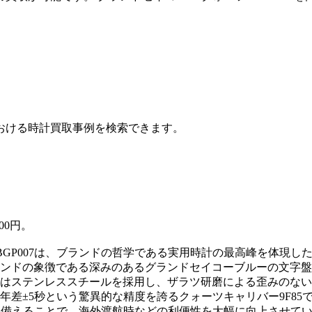
おける時計買取事例を検索できます。
00円。
GP007は、ブランドの哲学である実用時計の最高峰を体現し
。ブランドの象徴である深みのあるグランドセイコーブルーの文字
はステンレススチールを採用し、ザラツ研磨による歪みのない
年差±5秒という驚異的な精度を誇るクォーツキャリバー9F8
を備えることで、海外渡航時などの利便性を大幅に向上させて