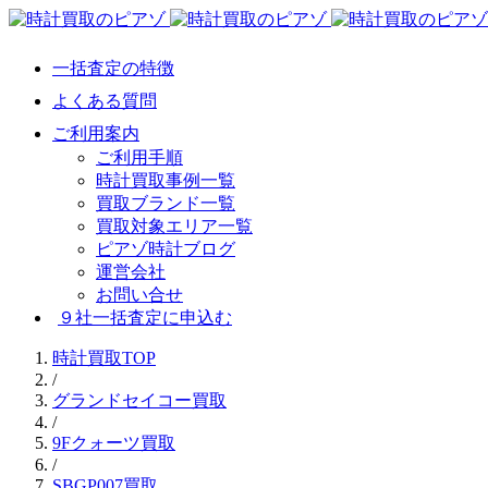
一括査定の特徴
よくある質問
ご利用案内
ご利用手順
時計買取事例一覧
買取ブランド一覧
買取対象エリア一覧
ピアゾ時計ブログ
運営会社
お問い合せ
９社一括査定に申込む
時計買取TOP
/
グランドセイコー買取
/
9Fクォーツ買取
/
SBGP007買取