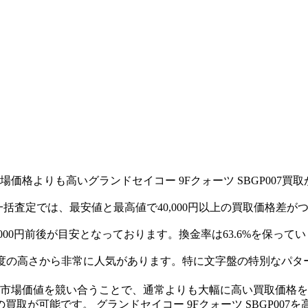
格よりも高いグランドセイコー 9Fクォーツ SBGP007買
社一括査定では、最安値と最高値で40,000円以上の買取価格差
,000円前後が目安となっております。換金率は63.6%を保って
と精度の高さから非常に人気があります。特に文字盤の特別なパター
の市場価値を競い合うことで、通常よりも大幅に高い買取価格
取が可能です。 グランドセイコー 9Fクォーツ SBGP00