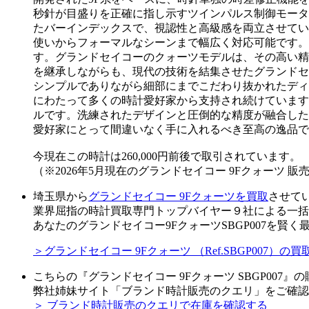
秒針が目盛りを正確に指し示すツインパルス制御モータ
たバーインデックスで、視認性と高級感を両立させてい
使いからフォーマルなシーンまで幅広く対応可能です。
す。グランドセイコーのクォーツモデルは、その高い精
を継承しながらも、現代の技術を結集させたグランドセ
シンプルでありながら細部にまでこだわり抜かれたディ
にわたって多くの時計愛好家から支持され続けています
ルです。洗練されたデザインと圧倒的な精度が融合した
愛好家にとって間違いなく手に入れるべき至高の逸品で
今現在この時計は260,000円前後で取引されています。
（※2026年5月現在のグランドセイコー 9Fクォーツ 
埼玉県から
グランドセイコー 9Fクォーツを買取
させて
業界屈指の時計買取専門トップバイヤー９社による一括
あなたのグランドセイコー9FクォーツSBGP007を賢
＞グランドセイコー 9Fクォーツ （Ref.SBGP007
こちらの『グランドセイコー 9Fクォーツ SBGP007
弊社姉妹サイト「ブランド時計販売のクエリ」をご確認
＞ ブランド時計販売のクエリで在庫を確認する