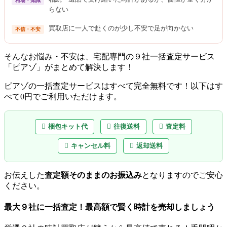
相場・知識
らない
買取店に一人で赴くのが少し不安で足が向かない
不信・不安
そんなお悩み・不安は、宅配専門の９社一括査定サービス
「ピアゾ」がまとめて解決します！
ピアゾの一括査定サービスはすべて完全無料
です！以下はす
べて0円でご利用いただけます。
梱包キット代
往復送料
査定料
キャンセル料
返却送料
お伝えした
査定額そのままのお振込み
となりますのでご安心
ください。
最大９社に一括査定！
最高額
で賢く時計を売却しましょう