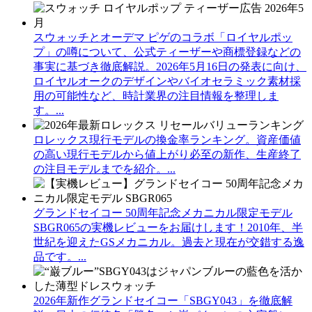
スウォッチとオーデマ ピゲのコラボ「ロイヤルポッ
プ」の噂について、公式ティーザーや商標登録などの
事実に基づき徹底解説。2026年5月16日の発表に向け、
ロイヤルオークのデザインやバイオセラミック素材採
用の可能性など、時計業界の注目情報を整理しま
す。...
ロレックス現行モデルの換金率ランキング。資産価値
の高い現行モデルから値上がり必至の新作、生産終了
の注目モデルまでを紹介。...
グランドセイコー 50周年記念メカニカル限定モデル
SBGR065の実機レビューをお届けします！2010年、半
世紀を迎えたGSメカニカル。過去と現在が交錯する逸
品です。...
2026年新作グランドセイコー「SBGY043」を徹底解