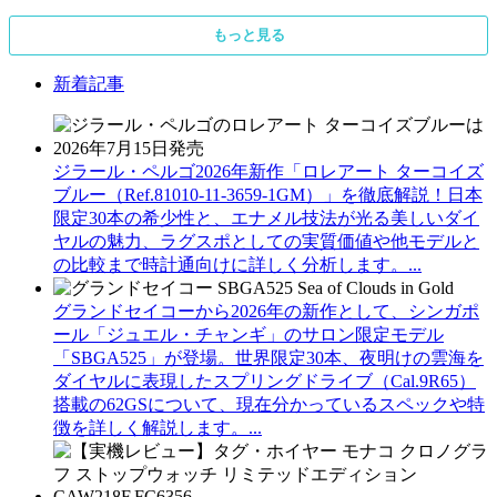
もっと見る
新着記事
ジラール・ペルゴ2026年新作「ロレアート ターコイズ
ブルー（Ref.81010-11-3659-1GM）」を徹底解説！日本
限定30本の希少性と、エナメル技法が光る美しいダイ
ヤルの魅力、ラグスポとしての実質価値や他モデルと
の比較まで時計通向けに詳しく分析します。...
グランドセイコーから2026年の新作として、シンガポ
ール「ジュエル・チャンギ」のサロン限定モデル
「SBGA525」が登場。世界限定30本、夜明けの雲海を
ダイヤルに表現したスプリングドライブ（Cal.9R65）
搭載の62GSについて、現在分かっているスペックや特
徴を詳しく解説します。...