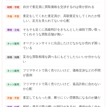
自分で査定員に買取価格を交渉するのは骨が折れる
時間・手間
査定をしてくれた査定員が、高額査定をしてくれたか怪
不信・不安
しい。足元を見られてないか心配
そもそも近くに高級時計をきちんとした値段で買い取っ
環境・立地
てくれそうな買取店舗が無い
オークションサイトに出品したけどなかなか売れず困っ
ネット販売
ている
妥当な買取相場を調べるにもどうしたらいいか分からな
相場・知識
い
フリマサイトで高く売りたいけど、価格交渉などの手間
ネット販売
が面倒
フリマサイトで高く売りたいけど、返品詐欺に合わない
ネット販売
か心配
査定してもらった後、断りにくい雰囲気になるのが嫌だ
不信・不安
相続・遺品で受け継いだ時計があるが、価値が全く分か