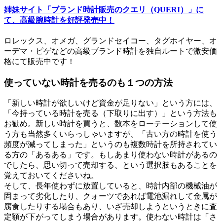
姉妹サイト「ブランド時計販売のクエリ（QUERI）」に
て、高級腕時計を好評発売中！
ロレックス、オメガ、グランドセイコー、タグホイヤー、オ
ーデマ・ピゲなどの高級ブランド時計を独自ルートで激安価
格にて販売中です！
使っていない時計を売るのも１つの方法
「新しい時計が欲しいけど資金が足りない」という方には、
「今持っている時計を売る（下取りに出す）」という方法も
お勧め。新しい時計を買うと、数本をローテーションして使
う方も当然多くいらっしゃいますが、「古い方の時計を使う
頻度が減ってしまった」というのも複数時計を所持されてい
る方の「あるある」です。もしあまり使わない時計があるの
でしたら、思い切って売却する、という選択肢もあることを
覚えておいてくださいね。
そして、長年使わずに放置していると、時計内部の機械油が
固まって劣化したり、クォーツであれば電池漏れして金属が
腐食したりする場合もあり、いざ売却しようというときに査
定額が下がってしまう場合があります。使わない時計は「さ