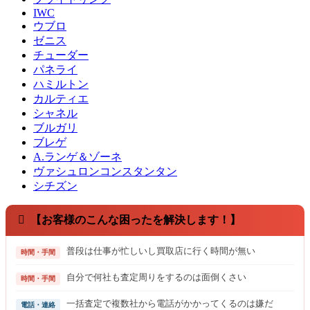
IWC
ウブロ
ゼニス
チューダー
パネライ
ハミルトン
カルティエ
シャネル
ブルガリ
ブレゲ
A.ランゲ＆ゾーネ
ヴァシュロンコンスタンタン
シチズン
【お客様のこんな困ったを解決します！】
普段は仕事が忙しいし買取店に行く時間が無い
時間・手間
自分で何社も査定周りをするのは面倒くさい
時間・手間
一括査定で複数社から電話がかかってくるのは嫌だ
電話・連絡