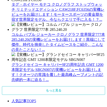
タグ・ホイヤー モナコ クロノグラフ ストップウォッ
チ リミテッドエディション CAW218F.FC6356の実機レ
ビューをお届けします！モータースポーツの黄金期を
宿す世界限定モデル。今ならクエリで手に入る！？...
コルム バブル ジョーカー クロノグラフ 世界限定777本
285.240.20の実機レビューをお届けします！異端にして
傑作。時代を挑発したタイムピースをご紹介。こんな
の見たことない！...
グランドセイコー キャリバー9F25周年記念 GMT 1200
本限定モデル SBGN007の実機レビューをお届けしま
す！クオーツの常識を覆した最高峰ムーブメントの記
念碑的一本に迫る！...
もっと見る
人気記事TOP5