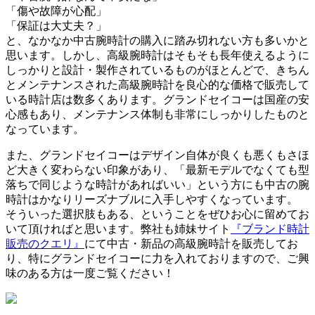
「傷や故障が心配」
「保証は大丈夫？」
と、なかなか中古腕時計の購入に踏み切れない方も多いかと
思います。しかし、高級腕時計はそもそも長年使えるように
しっかりと設計・製作されているものがほとんどで、きちん
とメンテナンスされた高級腕時計を良心的な価格で販売して
いる時計店は数多くあります。グランドセイコーは国産の安
心感もあり、メンテナンス体制も非常にしっかりしたものと
なっています。
また、グランドセイコーはデザイン自体が良くも悪くもさほ
ど大きく変わらない印象があり、「最新モデルでなくても型
落ちで同じような時計があればいい」という方にも中古の腕
時計はかなりリーズナブルに入手しやすくなっています。
そういった選択肢もある、ということをぜひお心に留めてお
いて頂ければと思います。弊社も姉妹サイト
『ブランド時計
販売のクエリ』
にて中古・新品の高級腕時計を販売してお
り、特にグランドセイコーに力を入れておりますので、ご興
味のある方は一度ご覧ください！