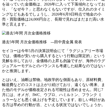
を辿っていた金価格は、2026年に入って下落傾向となってお
り、「なぜ今？」と思わなくもないですが、仕入れのタイミ
ングなどもあるでしょうし、2026年6月9日時点で地金の小
売・買取価格は24,000円台と、長期で見ればまだまだ高い水
準と言えます。
過去5年間 月次金価格推移 ---田中貴金属 発表
セイコーは今年5月の決算説明会にて「ラグジュアリー市場
では、価格が安いから購入するという行動は限定的」という
見解を示しており、金価格の上昇も勿論ですが、海外のラグ
ジュアルーモデルとのバランスも考慮した結果なのではない
かと推測します。
とはいえ、油断は禁物。地政学的な側面もあり、原材料費、
輸送費などのコストは上がり続けており、遠くない将来、ま
た他のモデルが価格改定される可能性は否めません。同じ7
月には、オメガ、IWC、ウブロ、ハミルトン、フランク ミ
ュラーなども悉く値上げを予定しています。欲しい時計があ
る方は早めの行動が吉、といえる状況ではないでしょうか。