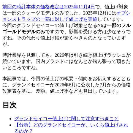
前回の時計本体の価格改定は2025年11月4日
で、値上げ対象
は一部のクォーツモデルのみでした。2025年12月には
オプシ
ョンストラップの一部に対して値上げを実施
しています。
今回のグランドセイコーの値上げ対象となるのは
一部のフル
ゴールドモデルのみ
ですので、影響を受ける方は少なそうで
すね。その代わり値上げ幅が驚くべきものとなっています
が。
時計業界を見渡しても、2026年は引き続き値上げラッシュが
続いています。国内ブランドにはなんとか踏ん張って頂きた
いところですね。
本記事では、今回の値上げの概要・傾向をお伝えするととも
に、グランドセイコーが2026年6月に公表した7月からの価格
改定表を基に、差額、値上げ率なども算出しています。
目次
グランドセイコー値上げに関して注意すべきこと
【分析】どのグランドセイコーが、いくら値上げされ
るのか？