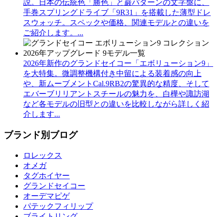
説。日本の伝統色「勝色」と巌パターンの文字盤に、
手巻スプリングドライブ「9R31」を搭載した薄型ドレ
スウォッチ。スペックや価格、関連モデルとの違いを
ご紹介します。...
2026年新作のグランドセイコー「エボリューション9」
を大特集。微調整機構付き中留による装着感の向上
や、新ムーブメントCal.9RB2の驚異的な精度、そして
エバーブリリアントスチールの魅力を、白樺や諏訪湖
など各モデルの旧型との違いを比較しながら詳しく紹
介します...
ブランド別ブログ
ロレックス
オメガ
タグホイヤー
グランドセイコー
オーデマピゲ
パテックフィリップ
ブライトリング