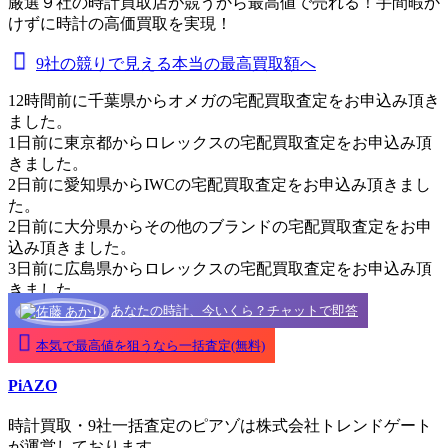
厳選９社の時計買取店が競うから最高値で売れる！手間暇か
けずに時計の高価買取を実現！
9社の競りで見える本当の最高買取額へ
12時間前に千葉県からオメガの宅配買取査定をお申込み頂き
ました。
1日前に東京都からロレックスの宅配買取査定をお申込み頂
きました。
2日前に愛知県からIWCの宅配買取査定をお申込み頂きまし
た。
2日前に大分県からその他のブランドの宅配買取査定をお申
込み頂きました。
3日前に広島県からロレックスの宅配買取査定をお申込み頂
きました。
あなたの時計、今いくら？チャットで即答
本気で最高値を狙うなら一括査定(無料)
PiAZO
時計買取・9社一括査定のピアゾは株式会社トレンドゲート
が運営しております。