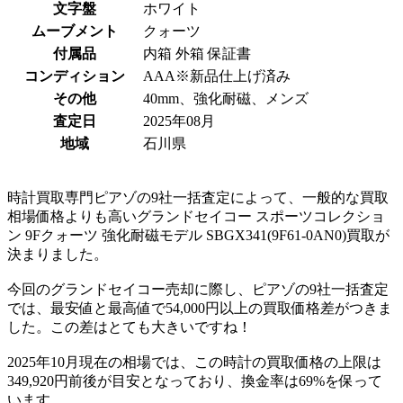
文字盤
ホワイト
ムーブメント
クォーツ
付属品
内箱 外箱 保証書
コンディション
AAA※新品仕上げ済み
その他
40mm、強化耐磁、メンズ
査定日
2025年08月
地域
石川県
時計買取専門ピアゾの9社一括査定によって、一般的な買取
相場価格よりも高いグランドセイコー スポーツコレクショ
ン 9Fクォーツ 強化耐磁モデル SBGX341(9F61-0AN0)買取が
決まりました。
今回のグランドセイコー売却に際し、ピアゾの9社一括査定
では、最安値と最高値で54,000円以上の買取価格差がつきま
した。この差はとても大きいですね！
2025年10月現在の相場では、この時計の買取価格の上限は
349,920円前後が目安となっており、換金率は69%を保って
います。