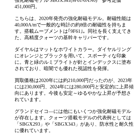
強化耐磁モデル SBGX341(9F61-0AN0) 参考定価
451,000円。
こちらは、2020年発売の強化耐磁モデル。耐磁性能は
40,000A/mで一般的な時計の約8倍の耐磁性を持ちま
す。搭載ムーブメントは｢9F61｣。同社を長く支えてき
た、高精度クォーツの基幹キャリバーです。
ダイヤルはマットなホワイトカラー。ダイヤルリング
にオレンジとブラックを用いて、スポーティな印象
に。青と緑のルミブライトが針とインデックスに塗布
されており、暗闇でも優れた視認性を発揮。
買取価格は2020年には約210,000円だったのが、2023年
には230,000円、2024年には280,000円と安定的に上昇傾
向にあります。今後も安定～ゆるやかな上昇が予想さ
れています。
グランドセイコ―には他にもいくつか強化耐磁モデル
が存在します。クォーツ搭載モデルの代表例としては
「SBGX293」や「SBGX343」があり、防水性と耐久性
に優れています。