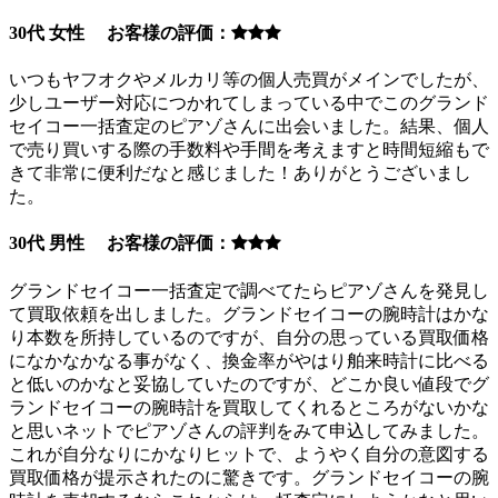
30代 女性 お客様の評価：
いつもヤフオクやメルカリ等の個人売買がメインでしたが、
少しユーザー対応につかれてしまっている中でこのグランド
セイコー一括査定のピアゾさんに出会いました。結果、個人
で売り買いする際の手数料や手間を考えますと時間短縮もで
きて非常に便利だなと感じました！ありがとうございまし
た。
30代 男性 お客様の評価：
グランドセイコー一括査定で調べてたらピアゾさんを発見し
て買取依頼を出しました。グランドセイコーの腕時計はかな
り本数を所持しているのですが、自分の思っている買取価格
になかなかなる事がなく、換金率がやはり舶来時計に比べる
と低いのかなと妥協していたのですが、どこか良い値段でグ
ランドセイコーの腕時計を買取してくれるところがないかな
と思いネットでピアゾさんの評判をみて申込してみました。
これが自分なりにかなりヒットで、ようやく自分の意図する
買取価格が提示されたのに驚きです。グランドセイコーの腕