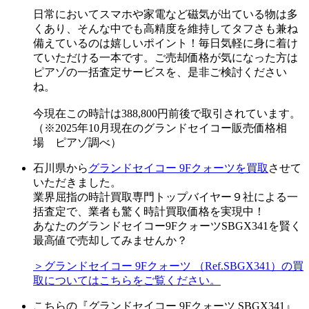
日常においてスマホや家電など磁気が出ている物は多
くあり、そんな中でも高精度を維持してタフさも兼ね
備えているのは嬉しいポイント！毎日気軽に身に着け
ていただける一本です。ご売却価格が気になった方は
ピアゾの一括査定サービスを、是非ご検討ください
ね。
今現在この時計は388,800円前後で取引されています。
（※2025年10月現在のグランドセイコー販売価格相
場 ピアゾ調べ）
石川県から
グランドセイコー 9Fクォーツを買取
させて
いただきました。
業界屈指の時計買取専門トップバイヤー９社による一
括査定で、業者も驚く時計買取価格を実現中！
あなたのグランドセイコー9FクォーツSBGX341を賢く
最高値で売却してみませんか？
＞グランドセイコー 9Fクォーツ （Ref.SBGX341）の買
取についてはこちらをご覧ください。
こちらの『グランドセイコー 9Fクォーツ SBGX341』