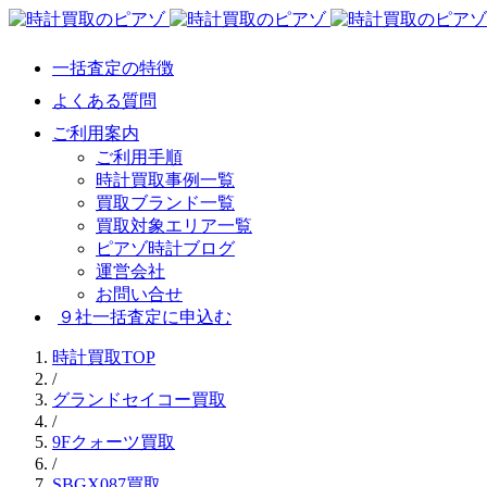
一括査定の特徴
よくある質問
ご利用案内
ご利用手順
時計買取事例一覧
買取ブランド一覧
買取対象エリア一覧
ピアゾ時計ブログ
運営会社
お問い合せ
９社一括査定に申込む
時計買取TOP
/
グランドセイコー買取
/
9Fクォーツ買取
/
SBGX087買取