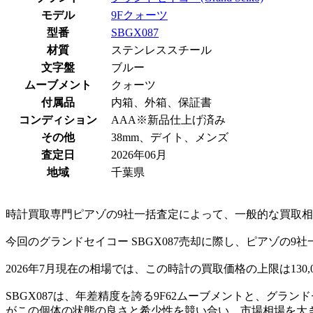
モデル
9Fクォーツ
型番
SBGX087
材質
ステンレススチール
文字盤
ブルー
ムーブメント
クォーツ
付属品
内箱、外箱、保証書
コンディション
AAA※新品仕上げ済み
その他
38mm、デイト、メンズ
査定日
2026年06月
地域
千葉県
時計買取専門ピアゾの9社一括査定によって、一般的な買取相場
今回のグランドセイコー SBGX087売却に際し、ピアゾの9
2026年7月現在の相場では、この時計の買取価格の上限は130
SBGX087は、年差精度を誇る9F62ムーブメントと、グ
がこの個体の状態の良さと希少性を競い合い、市場相場を大