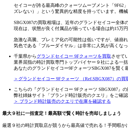
セイコーが誇る最高峰のクォーツムーブメント「9F62
ズレない）」という驚異的な精度を持っています。機械
SBGX087の買取相場は、近年のグランドセイコー全体
現在は、状態が良く付属品が揃っている場合は約15万
急激な高騰、プレミア化の可能性は低いですが、値崩れ
気色である「ブルーダイヤル」は非常に人気が高くなっ
千葉県から
グランドセイコー 9Fクォーツを買取
させて
業界屈指の時計買取専門トップバイヤー９社による一括
あなたのグランドセイコー9FクォーツSBGX087を賢
＞グランドセイコー 9Fクォーツ （Ref.SBGX087
こちらの『グランドセイコー 9Fクォーツ SBGX087
弊社姉妹サイト「ブランド時計販売のクエリ」をご確認
＞ ブランド時計販売のクエリで在庫を確認する
最大９社に一括査定！
最高額
で賢く時計を売却しましょう
厳選９社の時計買取店が競うから最高値で売れる！手間暇か