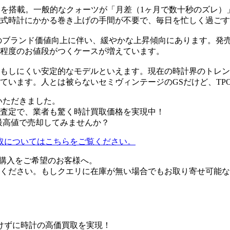
」を搭載。一般的なクォーツが「月差（1ヶ月で数十秒のズレ）
式時計にかかる巻き上げの手間が不要で、毎日を忙しく過ごす
のブランド価値向上に伴い、緩やかな上昇傾向にあります。発売当
円程度のお値段がつくケースが増えています。
もしにくい安定的なモデルといえます。現在の時計界のトレン
ています。人とは被らないセミヴィンテージのGSだけど、TP
いただきました。
査定で、業者も驚く時計買取価格を実現中！
く最高値で売却してみませんか？
）の買取についてはこちらをご覧ください。
』の購入をご希望のお客様へ。
ください。もしクエリに在庫が無い場合でもお取り寄せ可能な
けずに時計の高価買取を実現！