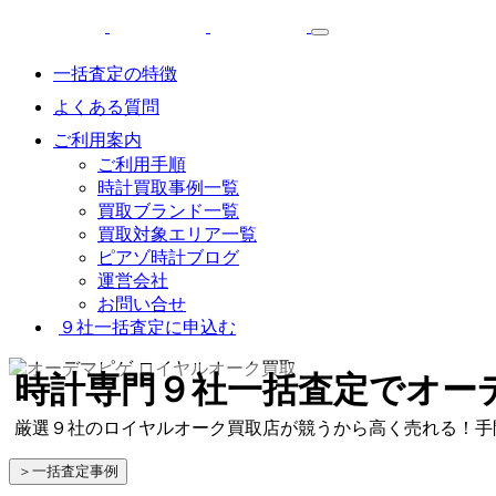
一括査定の特徴
よくある質問
ご利用案内
ご利用手順
時計買取事例一覧
買取ブランド一覧
買取対象エリア一覧
ピアゾ時計ブログ
運営会社
お問い合せ
９社一括査定に申込む
時計専門９社一括査定
でオー
厳選９社のロイヤルオーク買取店が競うから高く売れる！手
＞一括査定事例