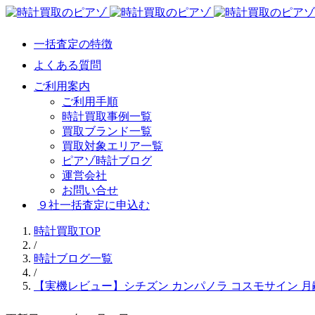
一括査定の特徴
よくある質問
ご利用案内
ご利用手順
時計買取事例一覧
買取ブランド一覧
買取対象エリア一覧
ピアゾ時計ブログ
運営会社
お問い合せ
９社一括査定に申込む
時計買取TOP
/
時計ブログ一覧
/
【実機レビュー】シチズン カンパノラ コスモサイン 月齢盤 