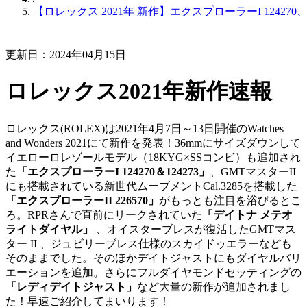
【ロレックス 2021年 新作】エクスプローラーI 124270
更新日：2024年04月15日
ロレックス2021年新作速報
ロレックス(ROLEX)は2021年4月7日～13日開催のWatches
and Wonders 2021にて新作を発表！36mmにサイズダウンして
イエローロレゾールモデル（18KYG×SSコンビ）も追加され
た
「エクスプローラーI 124270＆124273」
、GMTマスターII
にも搭載されている新世代ムーブメントCal.3285を搭載した
「エクスプローラーII 226570」
がもっとも注目を浴びるとこ
ろ。RPRさんで直前にリークされていた
「デイトナ メテオ
ライトダイヤル」
、オイスターブレスが復活したGMTマス
ター II 、ジュビリーブレス仕様のスカイドゥエラーなども
そのままでした。そのほかデイトジャストにもダイヤルバリ
エーションを追加。さらにフルダイヤモンドセッティングの
「レディデイトジャスト」
など大量の新作が追加されまし
た！早速ご紹介してまいります！