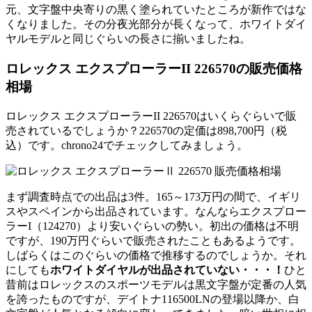
元、文字盤中央寄りの黒く塗られていたところが新作ではな
くなりました。その分夜光部分が長くなって、ホワイトダイ
ヤルモデルと同じぐらいの長さに揃いましたね。
ロレックス エクスプローラーII 226570の販売価格
相場
ロレックス エクスプローラーII 226570はいくらぐらいで販
売されているでしょうか？226570の定価は898,700円（税
込）です。chrono24でチェックしてみましょう。
まず調査時点での出品は3件。165～173万円の間で、イギリ
スやスペインから出品されています。なんならエクスプロー
ラーI（124270）より安いぐらいの勢い。初出の価格は不明
ですが、190万円ぐらいで販売されたこともあるようです。
しばらくはこのぐらいの価格で推移するのでしょうか。それ
にしても
ホワイトダイヤルが出品されていない・・・！
ひと
昔前はロレックスのスポーツモデルは黒文字盤が定番の人気
を誇ったものですが、デイトナ116500LNの登場以降か、白