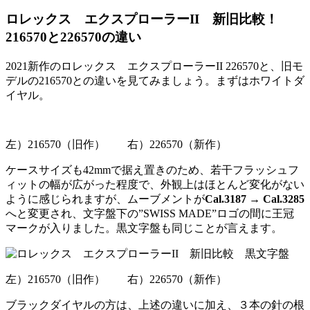
ロレックス エクスプローラーII 新旧比較！
216570と226570の違い
2021新作のロレックス エクスプローラーII 226570と、旧モ
デルの216570との違いを見てみましょう。まずはホワイトダ
イヤル。
左）216570（旧作） 右）226570（新作）
ケースサイズも42mmで据え置きのため、若干フラッシュフ
ィットの幅が広がった程度で、外観上はほとんど変化がない
ように感じられますが、ムーブメントが
Cal.3187 → Cal.3285
へと変更され、文字盤下の”SWISS MADE”ロゴの間に王冠
マークが入りました。黒文字盤も同じことが言えます。
左）216570（旧作） 右）226570（新作）
ブラックダイヤルの方は、上述の違いに加え、３本の針の根