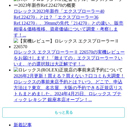
ロレックス2023年新作「エクスプローラー40
Ref.224270」とは？「エクスプローラー36
Ref.124270」、39mmの先代「214270」との違い、販売
相場＆価格推移、資産価値について調査・考察しま
す！...
ロレックス エクスプローラーⅡ 226570の実機レビュー
をお届けします！「敢えての」エクスプローラー？い
いえ、その選択肢は大正解です！...
2026年2月更新！買える？買えない？口コミも大調査！
ロレックスの事前来店予約とは？いつ、どこで、申込
方法は？東京、名古屋、大阪の予約できる正規店リス
トもまとめました。2024年4月25日、ロレックス ブテ
ィック レキシア 銀座本店オープン！...
もっと見る
新着記事