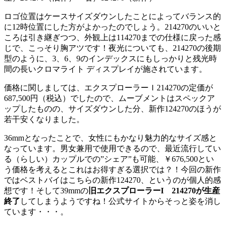
ロゴ位置はケースサイズダウンしたことによってバランス的
に12時位置にした方がよかったのでしょう。214270のいいと
ころは引き継ぎつつ、外観上は114270までの仕様に戻った感
じで、こっそり胸アツです！夜光についても、214270の後期
型のように、3、6、9のインデックスにもしっかりと残光時
間の長いクロマライト ディスプレイが施されています。
価格に関しましては、エクスプローラーＩ214270の定価が
687,500円（税込）でしたので、ムーブメントはスペックア
ップしたものの、サイズダウンした分、新作124270のほうが
若干安くなりました。
36mmとなったことで、女性にもかなり魅力的なサイズ感と
なっています。男女兼用で使用できるので、最近流行してい
る（らしい）カップルでの”シェア”も可能、￥676,500とい
う価格を考えるとこれはお得すぎる選択では？！今回の新作
ではベストバイはこちらの新作124270、というのが個人的感
想です！そして39mmの
旧エクスプローラーI 214270が生産
終了
してしまうようですね！公式サイトからそっと姿を消し
ています・・・。