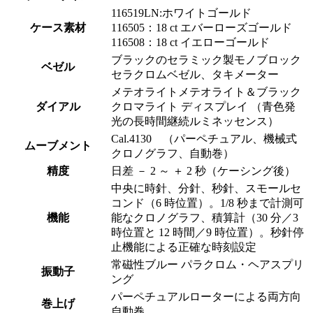
116519LN:ホワイトゴールド
ケース素材
116505：18 ct エバーローズゴールド
116508：18 ct イエローゴールド
ブラックのセラミック製モノブロック
ベゼル
セラクロムベゼル、タキメーター
メテオライトメテオライト＆ブラック
ダイアル
クロマライト ディスプレイ （青色発
光の長時間継続ルミネッセンス）
Cal.4130 （パーペチュアル、機械式
ムーブメント
クロノグラフ、自動巻）
精度
日差 － 2 ～ ＋ 2 秒（ケーシング後）
中央に時針、分針、秒針、スモールセ
コンド（6 時位置）。1/8 秒まで計測可
機能
能なクロノグラフ、積算計（30 分／3
時位置と 12 時間／9 時位置）。秒針停
止機能による正確な時刻設定
常磁性ブルー パラクロム・ヘアスプリ
振動子
ング
パーペチュアルローターによる両方向
巻上げ
自動巻