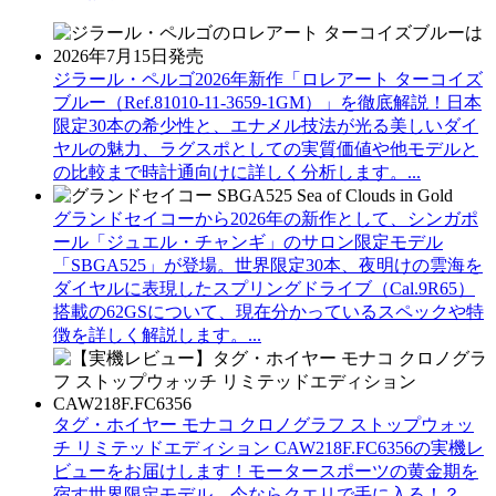
ジラール・ペルゴ2026年新作「ロレアート ターコイズ
ブルー（Ref.81010-11-3659-1GM）」を徹底解説！日本
限定30本の希少性と、エナメル技法が光る美しいダイ
ヤルの魅力、ラグスポとしての実質価値や他モデルと
の比較まで時計通向けに詳しく分析します。...
グランドセイコーから2026年の新作として、シンガポ
ール「ジュエル・チャンギ」のサロン限定モデル
「SBGA525」が登場。世界限定30本、夜明けの雲海を
ダイヤルに表現したスプリングドライブ（Cal.9R65）
搭載の62GSについて、現在分かっているスペックや特
徴を詳しく解説します。...
タグ・ホイヤー モナコ クロノグラフ ストップウォッ
チ リミテッドエディション CAW218F.FC6356の実機レ
ビューをお届けします！モータースポーツの黄金期を
宿す世界限定モデル。今ならクエリで手に入る！？...