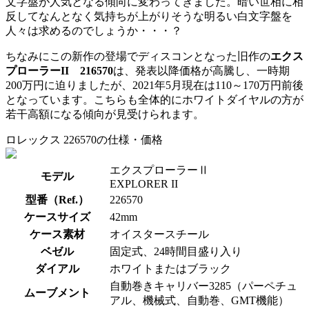
文字盤が人気となる傾向に変わってきました。暗い世相に相
反してなんとなく気持ちが上がりそうな明るい白文字盤を
人々は求めるのでしょうか・・・？
ちなみにこの新作の登場でディスコンとなった旧作の
エクス
プローラーII 216570
は、発表以降価格が高騰し、一時期
200万円に迫りましたが、2021年5月現在は110～170万円前後
となっています。こちらも全体的にホワイトダイヤルの方が
若干高額になる傾向が見受けられます。
ロレックス 226570の仕様・価格
エクスプローラーⅡ
モデル
EXPLORER II
型番（Ref.）
226570
ケースサイズ
42mm
ケース素材
オイスタースチール
ベゼル
固定式、24時間目盛り入り
ダイアル
ホワイトまたはブラック
自動巻きキャリバー3285（パーペチュ
ムーブメント
アル、機械式、自動巻、GMT機能）