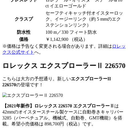
ct イエローゴールド
セーフティキャッチ付オイスターロッ
クラスプ
ク、イージーリンク（約 5 mmのエク
ステンションリンク）
防水性
100 m／330 フィート防水
価格
￥1,142,900 （税込）
※価格は予告なく変更される場合があります。詳細は
ロレッ
クス公式サイト
へ。
ロレックス エクスプローラーⅡ 226570
こちらは大方の予想通り。新しい
エクスプローラーII
226570
の登場です！
【2021年新作】ロレックス 226570 エクスプローラーⅡ
は
42mmのオイスタースチール製ケースに自動巻きキャリバー
3285（パーペチュアル、機械式、自動巻、GMT機能）を搭
載。希望小売価格は 898,700円（税込）です。