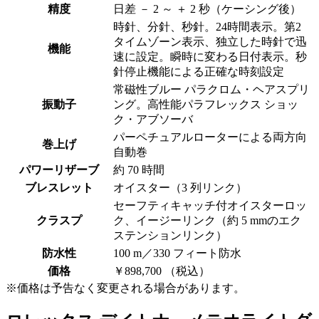
精度
日差 － 2 ～ ＋ 2 秒（ケーシング後）
時針、分針、秒針。24時間表示。第2
タイムゾーン表示、独立した時針で迅
機能
速に設定。瞬時に変わる日付表示。秒
針停止機能による正確な時刻設定
常磁性ブルー パラクロム・ヘアスプリ
振動子
ング。高性能パラフレックス ショッ
ク・アブソーバ
パーペチュアルローターによる両方向
巻上げ
自動巻
パワーリザーブ
約 70 時間
ブレスレット
オイスター（3 列リンク）
セーフティキャッチ付オイスターロッ
クラスプ
ク、イージーリンク（約 5 mmのエク
ステンションリンク）
防水性
100 m／330 フィート防水
価格
￥898,700 （税込）
※価格は予告なく変更される場合があります。