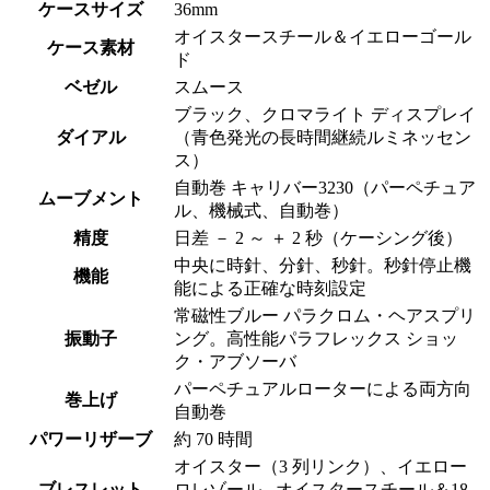
ケースサイズ
36mm
オイスタースチール＆イエローゴール
ケース素材
ド
ベゼル
スムース
ブラック、クロマライト ディスプレイ
ダイアル
（青色発光の長時間継続ルミネッセン
ス）
自動巻 キャリバー3230（パーペチュア
ムーブメント
ル、機械式、自動巻）
精度
日差 － 2 ～ ＋ 2 秒（ケーシング後）
中央に時針、分針、秒針。秒針停止機
機能
能による正確な時刻設定
常磁性ブルー パラクロム・ヘアスプリ
振動子
ング。高性能パラフレックス ショッ
ク・アブソーバ
パーペチュアルローターによる両方向
巻上げ
自動巻
パワーリザーブ
約 70 時間
オイスター（3 列リンク）、イエロー
ブレスレット
ロレゾール - オイスタースチール＆18