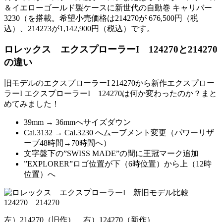
＆イエローゴールド製ケースに新世代の自動巻 キャリバー
3230（を搭載。希望小売価格は214270が 676,500円（税
込）、214273が1,142,900円（税込）です。
ロレックス エクスプローラーI 124270と214270
の違い
旧モデルのエクスプローラーI 214270から新作エクスプロー
ラーI エクスプローラーI 124270は何か変わったのか？まと
めてみました！
39mm → 36mmへサイズダウン
Cal.3132 → Cal.3230 へムーブメント変更（パワーリザ
ーブ48時間→70時間へ）
文字盤下の”SWISS MADE”の間に王冠マーク追加
”EXPLORER”ロゴ位置が下（6時位置）から上（12時
位置）へ
左）214270（旧作） 右）124270（新作）