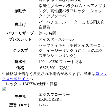
常磁性ブルー パラクロム・ヘアスプリ
振動子
ング。高性能パラフレックス ショッ
ク・アブソーバ
パーペチュアルローターによる両方向
巻上げ
自動巻
パワーリザーブ
約 70 時間
ブレスレット
オイスタースチール
セーフティキャッチ付オイスターロッ
クラスプ
ク、イージーリンク（約 5 mmのエク
ステンションリンク）
防水性
100 m／330 フィート防水
価格
￥676,500 （税込）
※価格は予告なく変更される場合があります。詳細は
ロレッ
クス公式サイト
へ。
ロレックス 124273の仕様・価格
エクスプローラー
モデル
EXPLORER I
型番（Ref.）
124273