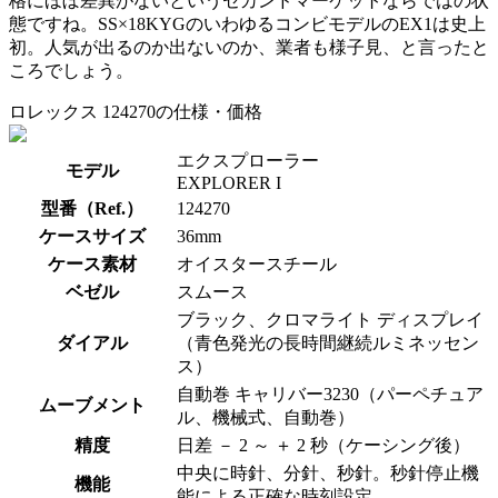
格にほぼ差異がないというセカンドマーケットならではの状
態ですね。SS×18KYGのいわゆるコンビモデルのEX1は史上
初。人気が出るのか出ないのか、業者も様子見、と言ったと
ころでしょう。
ロレックス 124270の仕様・価格
エクスプローラー
モデル
EXPLORER I
型番（Ref.）
124270
ケースサイズ
36mm
ケース素材
オイスタースチール
ベゼル
スムース
ブラック、クロマライト ディスプレイ
ダイアル
（青色発光の長時間継続ルミネッセン
ス）
自動巻 キャリバー3230（パーペチュア
ムーブメント
ル、機械式、自動巻）
精度
日差 － 2 ～ ＋ 2 秒（ケーシング後）
中央に時針、分針、秒針。秒針停止機
機能
能による正確な時刻設定