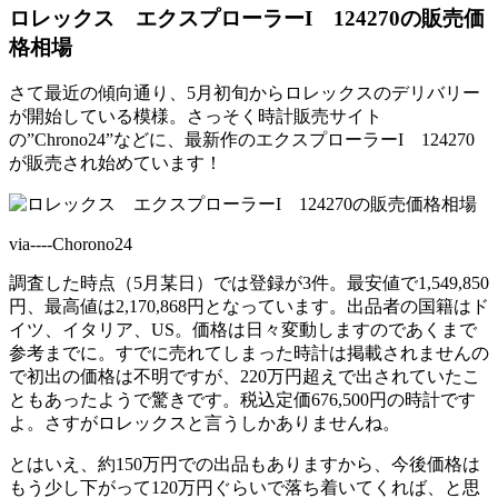
ロレックス エクスプローラーI 124270の販売価
格相場
さて最近の傾向通り、5月初旬からロレックスのデリバリー
が開始している模様。さっそく時計販売サイト
の”Chrono24”などに、最新作のエクスプローラーI 124270
が販売され始めています！
via----Chorono24
調査した時点（5月某日）では登録が3件。最安値で1,549,850
円、最高値は2,170,868円となっています。出品者の国籍はド
イツ、イタリア、US。価格は日々変動しますのであくまで
参考までに。すでに売れてしまった時計は掲載されませんの
で初出の価格は不明ですが、220万円超えで出されていたこ
ともあったようで驚きです。税込定価676,500円の時計です
よ。さすがロレックスと言うしかありませんね。
とはいえ、約150万円での出品もありますから、今後価格は
もう少し下がって120万円ぐらいで落ち着いてくれば、と思