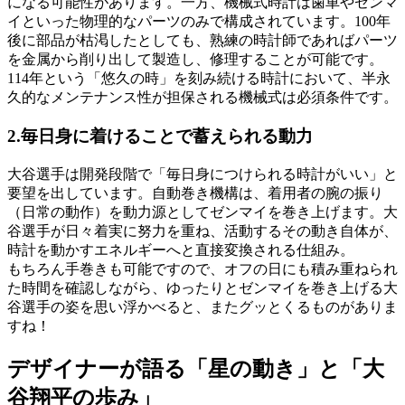
になる可能性があります。一方、機械式時計は歯車やゼンマ
イといった物理的なパーツのみで構成されています。100年
後に部品が枯渇したとしても、熟練の時計師であればパーツ
を金属から削り出して製造し、修理することが可能です。
114年という「悠久の時」を刻み続ける時計において、半永
久的なメンテナンス性が担保される機械式は必須条件です。
2.毎日身に着けることで蓄えられる動力
大谷選手は開発段階で「毎日身につけられる時計がいい」と
要望を出しています。自動巻き機構は、着用者の腕の振り
（日常の動作）を動力源としてゼンマイを巻き上げます。大
谷選手が日々着実に努力を重ね、活動するその動き自体が、
時計を動かすエネルギーへと直接変換される仕組み。
もちろん手巻きも可能ですので、オフの日にも積み重ねられ
た時間を確認しながら、ゆったりとゼンマイを巻き上げる大
谷選手の姿を思い浮かべると、またグッとくるものがありま
すね！
デザイナーが語る「星の動き」と「大
谷翔平の歩み」