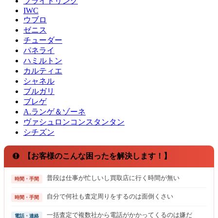
ブライトリング
IWC
ウブロ
ゼニス
チューダー
パネライ
ハミルトン
カルティエ
シャネル
ブルガリ
ブレゲ
A.ランゲ＆ゾーネ
ヴァシュロンコンスタンタン
シチズン
【お客様のこんな困ったを解決します！】
普段は仕事が忙しいし買取店に行く時間が無い
時間・手間
自分で何社も査定周りをするのは面倒くさい
時間・手間
一括査定で複数社から電話がかかってくるのは嫌だ
電話・連絡