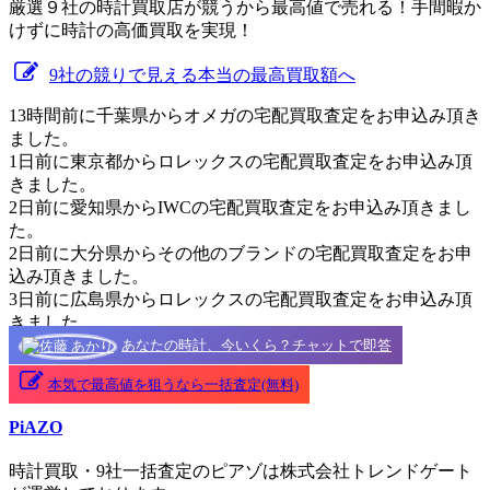
厳選９社の時計買取店が競うから最高値で売れる！手間暇か
けずに時計の高価買取を実現！
9社の競りで見える本当の最高買取額へ
13時間前に千葉県からオメガの宅配買取査定をお申込み頂き
ました。
1日前に東京都からロレックスの宅配買取査定をお申込み頂
きました。
2日前に愛知県からIWCの宅配買取査定をお申込み頂きまし
た。
2日前に大分県からその他のブランドの宅配買取査定をお申
込み頂きました。
3日前に広島県からロレックスの宅配買取査定をお申込み頂
きました。
あなたの時計、今いくら？チャットで即答
本気で最高値を狙うなら一括査定(無料)
PiAZO
時計買取・9社一括査定のピアゾは株式会社トレンドゲート