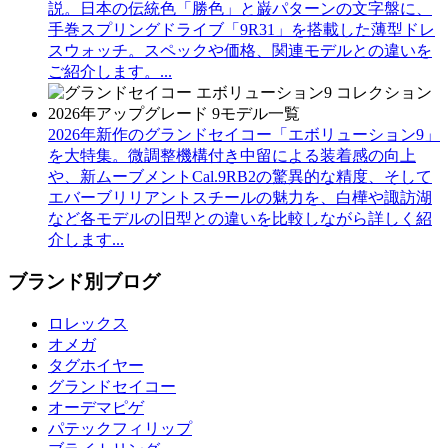
説。日本の伝統色「勝色」と巌パターンの文字盤に、
手巻スプリングドライブ「9R31」を搭載した薄型ドレ
スウォッチ。スペックや価格、関連モデルとの違いを
ご紹介します。...
2026年新作のグランドセイコー「エボリューション9」
を大特集。微調整機構付き中留による装着感の向上
や、新ムーブメントCal.9RB2の驚異的な精度、そして
エバーブリリアントスチールの魅力を、白樺や諏訪湖
など各モデルの旧型との違いを比較しながら詳しく紹
介します...
ブランド別ブログ
ロレックス
オメガ
タグホイヤー
グランドセイコー
オーデマピゲ
パテックフィリップ