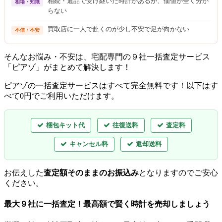
相続・遺品で受け継いだ時計があるが、価値が全く分か
相場・知識
らない
買取店に一人で赴くのが少し不安で足が向かない
不信・不安
そんなお悩み・不安は、宅配専門の９社一括査定サービス
「ピアゾ」がまとめて解決します！
ピアゾの一括査定サービスはすべて完全無料
です！以下はす
べて0円でご利用いただけます。
梱包キット代
往復送料
査定料
キャンセル料
返却送料
お伝えした
査定額そのままのお振込み
となりますのでご安心
ください。
最大９社に一括査定！
最高額
で賢く時計を売却しましょう