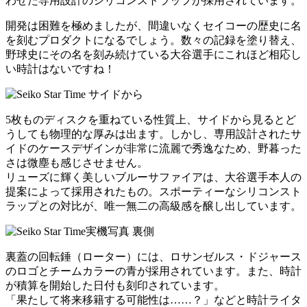
わせた専用設計のシリコンストラップが採用されています。
開発は困難を極めましたが、間違いなくセイコーの歴史に名
を刻むプロダクトになるでしょう。数々の記録を塗り替え、
野球史にその名を刻み続けている大谷選手にこれほど相応し
い時計はないですね！
5枚ものディスクを重ねている性質上、サイドから見るとど
うしても物理的な厚みは出ます。しかし、専用設計されたサ
イドのケースデザインが非常に流麗で秀逸なため、野暮った
さは微塵も感じさせません。
リューズに輝く美しいブルーサファイアは、大谷選手本人の
提案によって採用されたもの。スポーティーなシリコンスト
ラップとの対比が、唯一無二の高級感を醸し出しています。
裏蓋の回転錘（ローター）には、ロサンゼルス・ドジャース
のロゴとチームカラーの青が採用されています。また、時計
が積算を開始した日付も刻印されています。
「果たして将来移籍する可能性は……？」などと時計ライタ