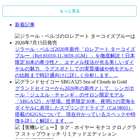
もっと見る
新着記事
ジラール・ペルゴ2026年新作「ロレアート ターコイズ
ブルー（Ref.81010-11-3659-1GM）」を徹底解説！日本
限定30本の希少性と、エナメル技法が光る美しいダイ
ヤルの魅力、ラグスポとしての実質価値や他モデルと
の比較まで時計通向けに詳しく分析します。...
グランドセイコーから2026年の新作として、シンガポ
ール「ジュエル・チャンギ」のサロン限定モデル
「SBGA525」が登場。世界限定30本、夜明けの雲海を
ダイヤルに表現したスプリングドライブ（Cal.9R65）
搭載の62GSについて、現在分かっているスペックや特
徴を詳しく解説します。...