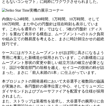
ともないコンセプト」に純粋にワクワクさせられました。
内側から24時間、1,000時間、1万時間、10万時間、そして
100万時間。また中心の円盤針は現在時刻も表示していま
す。これらを通常の「針」ではなく、5枚の円盤針（ディス
ク）を重ねて表示する構造は、ムーブメントへのトルク負荷
や組み立ての難易度を考えると、まさに時計師泣かせの超絶
技巧です。
ケースにはガラスとムーブメントがほぼ同じ高さになるよう
専用に考案した新構造が採用されています。この新構造には
ムーブメント形状の変更や新しい組立方法の確立が必要とな
り、設計や製造部門の垣根を越え、セイコーの技術の粋が詰
まった、まさに「前人未踏の1本」に仕上がっています。
本プロジェクトの開発過程において大谷選手と複数回の協議
が実施され、各円盤針の基準位置と中心、そしてリューズに
ダイヤモンドおよびブルーサファイアを配置する仕様が採用
されました。
また、ストラップは装着性を追求し、大谷選手の腕周りに合