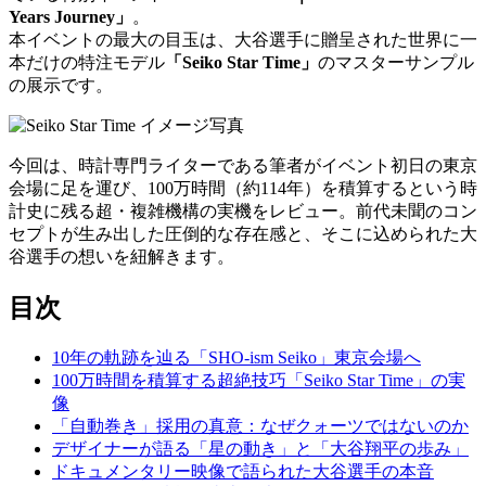
Years Journey」
。
本イベントの最大の目玉は、大谷選手に贈呈された世界に一
本だけの特注モデル
「Seiko Star Time」
のマスターサンプル
の展示です。
今回は、時計専門ライターである筆者がイベント初日の東京
会場に足を運び、100万時間（約114年）を積算するという時
計史に残る超・複雑機構の実機をレビュー。前代未聞のコン
セプトが生み出した圧倒的な存在感と、そこに込められた大
谷選手の想いを紐解きます。
目次
10年の軌跡を辿る「SHO-ism Seiko」東京会場へ
100万時間を積算する超絶技巧「Seiko Star Time」の実
像
「自動巻き」採用の真意：なぜクォーツではないのか
デザイナーが語る「星の動き」と「大谷翔平の歩み」
ドキュメンタリー映像で語られた大谷選手の本音