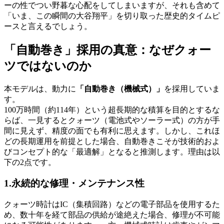
ーの性でつい野暮な心配をしてしまいますが、それも含めて
「いま、この瞬間の大谷翔平」を切り取った歴史的タイムピ
ースと言えるでしょう。
「自動巻き」採用の真意：なぜクォー
ツではないのか
本モデルは、動力に
「自動巻き（機械式）」
を採用していま
す。
100万時間（約114年）という超長期的な積算を目的とするな
らば、一見するとクォーツ（電池式やソーラー式）の方が手
間に見えず、精度の面でも有利に思えます。しかし、これほ
どの長期運用を前提とした場合、自動巻きこそが技術的およ
びコンセプト的な「最適解」となると推測します。理由は以
下の2点です。
1.永続的な修理・メンテナンス性
クォーツ時計はIC（集積回路）などの電子部品を使用するた
め、数十年を経て部品の供給が途絶えた場合、修理が不可能