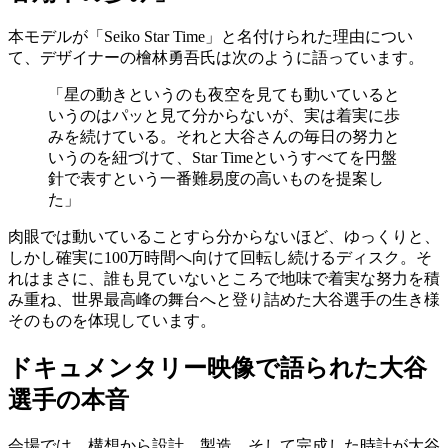
本モデルが「Seiko Star Time」と名付けられた理由につい
て、デザイナーの檜林勇吾氏は次のように語っています。
「星の動きというのも夜空を見ても動いていると
いうのはパッと見て分からないが、実は着実に歩
みを続けている。それと大谷さんの毎日の努力と
いうのを紐づけて、Star Timeというすべてを円盤
針で表すという一番難易度の高いものを提案し
た」
肉眼では動いていることすら分からないほど、ゆっくりと、
しかし確実に100万時間へ向けて回転し続けるディスク。そ
れはまさに、誰も見ていないところで地味で着実な努力を積
み重ね、世界最高峰の舞台へと登り詰めた大谷選手の生き様
そのものを体現しています。
ドキュメンタリー映像で語られた大谷
選手の本音
会場では、構想から設計、製造、そして完成した時計が大谷