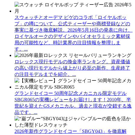
スウォッチとオーデマ ピゲのコラボ「ロイヤルポッ
プ」の噂について、公式ティーザーや商標登録などの
事実に基づき徹底解説。2026年5月16日の発表に向け、
ロイヤルオークのデザインやバイオセラミック素材採
用の可能性など、時計業界の注目情報を整理しま
す。...
ロレックス現行モデルの換金率ランキング。資産価値
の高い現行モデルから値上がり必至の新作、生産終了
の注目モデルまでを紹介。...
グランドセイコー 50周年記念メカニカル限定モデル
SBGR065の実機レビューをお届けします！2010年、半
世紀を迎えたGSメカニカル。過去と現在が交錯する逸
品です。...
2026年新作グランドセイコー「SBGY043」を徹底解