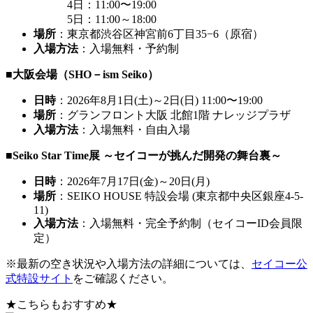
4日：11:00〜19:00
5日：11:00～18:00
場所
：東京都渋谷区神宮前6丁目35−6（原宿）
入場方法
：入場無料・予約制
■大阪会場（SHO－ism Seiko）
日時
：2026年8月1日(土)～2日(日) 11:00〜19:00
場所
：グランフロント大阪 北館1階 ナレッジプラザ
入場方法
：入場無料・自由入場
■Seiko Star Time展 ～セイコーが挑んだ開発の舞台裏～
日時
：2026年7月17日(金)～20日(月)
場所
：SEIKO HOUSE 特設会場 (東京都中央区銀座4-5-
11)
入場方法
：入場無料・完全予約制（セイコーID会員限
定）
※最新の空き状況や入場方法の詳細については、
セイコー公
式特設サイト
をご確認ください。
★こちらもおすすめ★