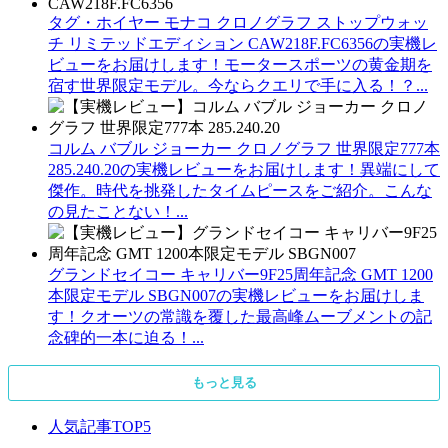
タグ・ホイヤー モナコ クロノグラフ ストップウォッ
チ リミテッドエディション CAW218F.FC6356の実機レ
ビューをお届けします！モータースポーツの黄金期を
宿す世界限定モデル。今ならクエリで手に入る！？...
コルム バブル ジョーカー クロノグラフ 世界限定777本
285.240.20の実機レビューをお届けします！異端にして
傑作。時代を挑発したタイムピースをご紹介。こんな
の見たことない！...
グランドセイコー キャリバー9F25周年記念 GMT 1200
本限定モデル SBGN007の実機レビューをお届けしま
す！クオーツの常識を覆した最高峰ムーブメントの記
念碑的一本に迫る！...
もっと見る
人気記事TOP5