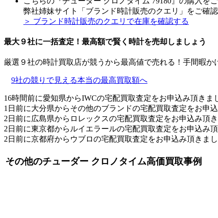
こちらの『チューダー クロノタイム 79180』の購入を
弊社姉妹サイト「ブランド時計販売のクエリ」をご確認
＞ ブランド時計販売のクエリで在庫を確認する
最大９社に一括査定！
最高額
で賢く時計を売却しましょう
厳選９社の時計買取店が競うから最高値で売れる！手間暇か
9社の競りで見える本当の最高買取額へ
16時間前に愛知県からIWCの宅配買取査定をお申込み頂きま
1日前に大分県からその他のブランドの宅配買取査定をお申
2日前に広島県からロレックスの宅配買取査定をお申込み頂
2日前に東京都からルイエラールの宅配買取査定をお申込み
2日前に京都府からウブロの宅配買取査定をお申込み頂きま
その他のチューダー クロノタイム高価買取事例