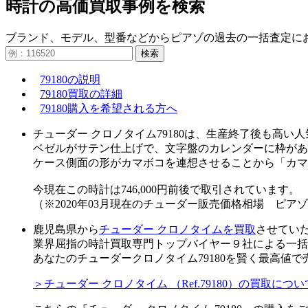
時計の高価買取事例を検索
ブランド、モデル、型番などからピアゾの過去の一括査定に
検索
79180の説明
79180買取の詳細
79180購入を希望される方へ
チューダー クロノタイム79180は、生産終了後も高
ベゼルがサテン仕上げで、文字盤のカレンダーに枠があ
ケース側面の形がカマボコを連想させることから「カマボコ(
今現在この時計は746,000円前後で取引されています。
（※2020年03月現在のチューダー販売価格相場 ピア
鹿児島県から
チューダー クロノタイムを買取
させてい
業界屈指の時計買取専門トップバイヤー９社による一括
あなたのチューダークロノタイム79180を賢く最高値
＞チューダー クロノタイム （Ref.79180）の買取に