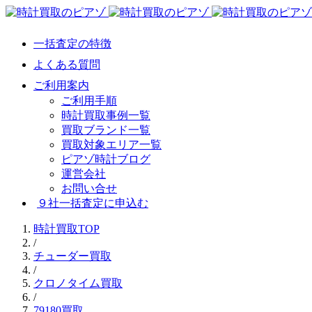
一括査定の特徴
よくある質問
ご利用案内
ご利用手順
時計買取事例一覧
買取ブランド一覧
買取対象エリア一覧
ピアゾ時計ブログ
運営会社
お問い合せ
９社一括査定に申込む
時計買取TOP
/
チューダー買取
/
クロノタイム買取
/
79180買取