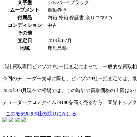
文字盤
シルバー×ブラック
ムーブメント
自動巻き
付属品
内箱 外箱 保証書 余りコマ2つ
コンディション
中古
その他
査定日
2019年07月
地域
鹿児島県
時計買取専門ピアゾの9社一括査定によって、一般的な買取相場
今回のチューダー売却に際し、ピアゾの9社一括査定では、最安
2020年03月現在の相場では、この時計の買取価格の上限は67
チューダークロノタイム79180を高く売るなら、業界トップ
このモデルを9社の競りにかける