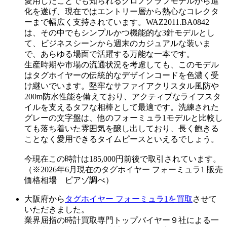
愛用したことでも知られるクロノグラフモデルから進
化を遂げ、現在ではエントリー層から熱心なコレクタ
ーまで幅広く支持されています。WAZ2011.BA0842
は、その中でもシンプルかつ機能的な3針モデルとし
て、ビジネスシーンから週末のカジュアルな装いま
で、あらゆる場面で活躍する万能な一本です。
生産時期や市場の流通状況を考慮しても、このモデル
はタグホイヤーの伝統的なデザインコードを色濃く受
け継いでいます。堅牢なサファイアクリスタル風防や
200m防水性能を備えており、アクティブなライフスタ
イルを支えるタフな相棒として最適です。洗練された
グレーの文字盤は、他のフォーミュラ1モデルと比較し
ても落ち着いた雰囲気を醸し出しており、長く飽きる
ことなく愛用できるタイムピースといえるでしょう。
今現在この時計は185,000円前後で取引されています。
（※2026年6月現在のタグホイヤー フォーミュラ1 販売
価格相場 ピアゾ調べ）
大阪府から
タグホイヤー フォーミュラ1を買取
させて
いただきました。
業界屈指の時計買取専門トップバイヤー９社による一