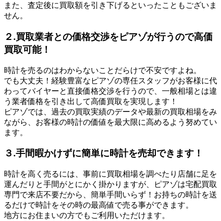
また、査定後に買取額を引き下げるといったこともございま
せん。
２.買取業者との価格交渉をピアゾが行うので高価
買取可能！
時計を売るのはわからないことだらけで不安ですよね。
でも大丈夫！経験豊富なピアゾの専任スタッフがお客様に代
わってバイヤーと直接価格交渉を行うので、一般相場とは違
う業者価格を引き出して高価買取を実現します！
ピアゾでは、過去の買取実績のデータや最新の買取相場をみ
ながら、お客様の時計の価値を最大限に高めるよう努めてい
ます。
３.手間暇かけずに簡単に時計を売却できます！
時計を高く売るには、事前に買取相場を調べたり店舗に足を
運んだりと手間がとにかく掛かりますが、ピアゾは宅配買取
専門で来店不要だから、簡単手間いらず！お持ちの時計を送
るだけで時計をその時の最高値で売る事ができます。
地方にお住まいの方でもご利用いただけます。