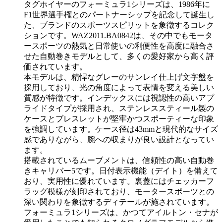
タグホイヤーのフォーミュラ1シリーズは、1986年に
F1世界選手権とのパートナーシップを記念して誕生し
た、ブランドのスポーツスピリットを象徴するコレク
ションです。WAZ2011.BA0842は、その中でもモータ
ースポーツの熱気と日常使いの利便性を高度に融合さ
せた自動巻きモデルとして、多くの愛好家から高く評
価されています。
本モデルは、精悍なグレーのサンレイ仕上げ文字盤を
採用しており、光の角度によって表情を変える美しい
質感が特徴です。インデックスには視認性の高いアプ
ライドタイプが採用され、ステンレススティール製の
ケースとブレスレットが堅牢かつスポーティーな印象
を強調しています。ケース径は43mmと現代的なサイズ
感でありながら、腕への収まりが良い設計となってい
ます。
搭載されているムーブメントは、信頼性の高い自動巻
きキャリバー5です。日付表示機能（デイト）を備えて
おり、実用性に優れています。裏蓋にはチェッカーフ
ラッグ模様が刻印されており、モータースポーツとの
深い関わりを象徴するディテールが施されています。
フォーミュラ1シリーズは、かつてアイルトン・セナが