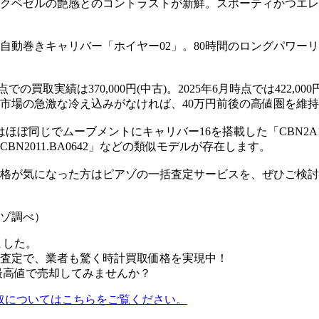
クベゼルの艶感とのコントラストが新鮮。スポーティかつエレ
自動巻きキャリバー「ホイヤー02」。80時間のロングパワー
点での買取実績は370,000円(中古)。2025年6月時点では422,0
市場の急激な冷え込みがなければ、40万円前後の高値圏を維
ぼ同じでムーブメントにキャリバー16を搭載した「CBN2A1A
2011.BA0642」などの類似モデルが存在します。
格が気になった方はピアゾの一括査定サービスを、ぜひご検討
アゾ調べ）
ました。
査定で、業者も驚く時計買取価格を実現中！
賢く最高値で売却してみませんか？
3）の買取についてはこちらをご覧ください。