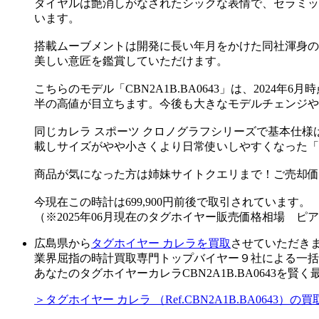
ダイヤルは艶消しがなされたシックな表情で、セラミッ
います。
搭載ムーブメントは開発に長い年月をかけた同社渾身の
美しい意匠を鑑賞していただけます。
こちらのモデル「CBN2A1B.BA0643」は、2024年6月時
半の高値が目立ちます。今後も大きなモデルチェンジや
同じカレラ スポーツ クロノグラフシリーズで基本仕様はほ
載しサイズがやや小さくより日常使いしやすくなった「CBN
商品が気になった方は姉妹サイトクエリまで！ご売却価
今現在この時計は699,900円前後で取引されています。
（※2025年06月現在のタグホイヤー販売価格相場 ピ
広島県から
タグホイヤー カレラを買取
させていただき
業界屈指の時計買取専門トップバイヤー９社による一括
あなたのタグホイヤーカレラCBN2A1B.BA0643を
＞タグホイヤー カレラ （Ref.CBN2A1B.BA064