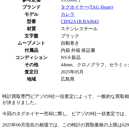
ブランド
タグホイヤー(TAG Heuer)
モデル
カレラ
型番
CBN2A1B.BA0643
材質
ステンレスチール
文字盤
ブラック
ムーブメント
自動巻き
付属品
内箱 外箱 保証書
コンディション
NS※新品
その他
44mm、クロノグラフ、セラミッ
査定日
2025年05月
地域
広島県
時計買取専門ピアゾの9社一括査定によって、一般的な買取相場価格
が決まりました。
今回のタグホイヤー売却に際し、ピアゾの9社一括査定では、最
2025年06月現在の相場では、この時計の買取価格の上限は62