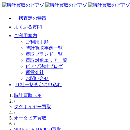
一括査定の特徴
よくある質問
ご利用案内
ご利用手順
時計買取事例一覧
買取ブランド一覧
買取対象エリア一覧
ピアゾ時計ブログ
運営会社
お問い合せ
９社一括査定に申込む
時計買取TOP
/
タグホイヤー買取
/
オータビア買取
/
WBE511A-BA0650買取