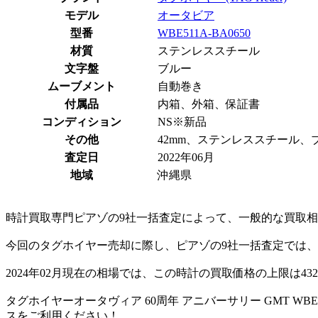
モデル
オータビア
型番
WBE511A-BA0650
材質
ステンレススチール
文字盤
ブルー
ムーブメント
自動巻き
付属品
内箱、外箱、保証書
コンディション
NS※新品
その他
42mm、ステンレススチール、
査定日
2022年06月
地域
沖縄県
時計買取専門ピアゾの9社一括査定によって、一般的な買取相場価格
今回のタグホイヤー売却に際し、ピアゾの9社一括査定では、最
2024年02月現在の相場では、この時計の買取価格の上限は43
タグホイヤーオータヴィア 60周年 アニバーサリー GMT W
スをご利用ください！