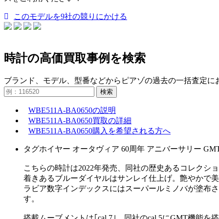
このモデルを9社の競りにかける
時計の高価買取事例を検索
ブランド、モデル、型番などからピアゾの過去の一括査定に
検索
WBE511A-BA0650の説明
WBE511A-BA0650買取の詳細
WBE511A-BA0650購入を希望される方へ
タグホイヤー オータヴィア 60周年 アニバーサリー GMT WB
こちらの時計は2022年発売、同社の歴史あるコレクシ
着きあるブルーダイヤルはサンレイ仕上げ。艶やかで美
ラビア数字インデックスにはスーパールミノバが塗布さ
す。
搭載ムーブメントは｢cal.7｣。同社のcal.5にGMT