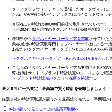
クロノグラフウォッチとして登場したオータヴィアに、3
たね。やや横に長いインデックスはパイロットウォッチ
今現在この時計は480,000円前後で取引されています。
（※2024年02月現在のタグホイヤー販売価格相場 ピ
沖縄県から
タグホイヤー オータビアを買取
させていた
業界屈指の時計買取専門トップバイヤー９社による一括
あなたのタグホイヤーオータビアWBE511A-BA065
＞タグホイヤー オータビア （Ref.WBE511A-BA0
こちらの『タグホイヤー オータビア WBE511A-BA0
弊社姉妹サイト「ブランド時計販売のクエリ」をご確認
＞ ブランド時計販売のクエリで在庫を確認する
最大９社に一括査定！
最高額
で賢く時計を売却しましょう
厳選９社の時計買取店が競うから最高値で売れる！手間暇か
9社の競りで見える本当の最高買取額へ