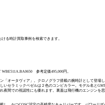
おける時計買取事例を検索できます。
E511A.BA0650 参考定価495,000円。
ョン「オータヴィア」。クロノグラフ搭載の腕時計として登場し
しいセラミックベゼルは２色のコンビカラー。モデル名とGM
れ夜間での視認性にも優れます。裏蓋は飛行機のエンジンを思
機能を搭載し、かつCOSC認定の高精度なキャリバーです。パワーリ