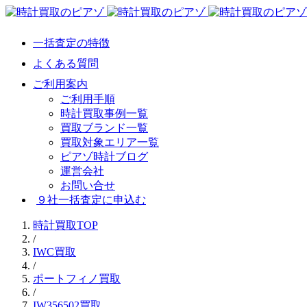
一括査定の特徴
よくある質問
ご利用案内
ご利用手順
時計買取事例一覧
買取ブランド一覧
買取対象エリア一覧
ピアゾ時計ブログ
運営会社
お問い合せ
９社一括査定に申込む
時計買取TOP
/
IWC買取
/
ポートフィノ買取
/
IW356502買取