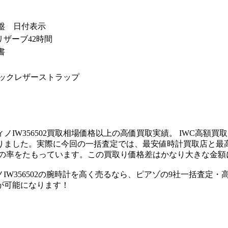
盤 日付表示
ーリザーブ42時間
書
10ブラックレザーストラップ
IW356502買取相場価格以上の高価買取実績。 IWC高額
ました。実際に今回の一括査定では、最安値時計買取店と最高金
0％位の率をたもっています。この買取り価格差はかなり大きな金
IW356502の腕時計を高く売るなら、ピアゾの9社一括査定
が可能になります！