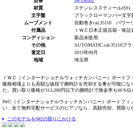
型番
IW356502
材質
ステンレススティール(SS)
文字盤
ブラックローマンバー文字
ムーブメント
自動巻きcal.35110 パワ
付属品
ＩＷＣ日本正規店箱・保証
コンディション
新品未使用
その他
AUTOMATIC.cal-351
査定日
2015年09月
地域
埼玉県
ＩＷＣ（インターナショナルウォッチカンパニー）ポートフィノ
価格相場よりも高額な値段で腕時計を売却する事が可能になり
た。買い取り価格が313,200円以下の腕時計で換金率も6
IWC（インターナショナルウォッチカンパニー）ポートフィノ
い、全て無料宅配サービスのピアゾなら、高額売却、買取り
このモデルを9社の競りにかける