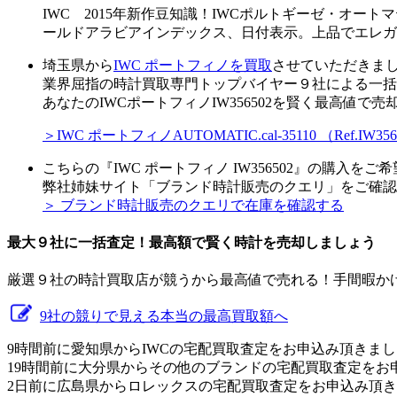
IWC 2015年新作豆知識！IWCポルトギーゼ・オートマテ
ールドアラビアインデックス、日付表示。上品でエレガ
埼玉県から
IWC ポートフィノを買取
させていただきま
業界屈指の時計買取専門トップバイヤー９社による一括
あなたのIWCポートフィノIW356502を賢く最高値で
＞IWC ポートフィノAUTOMATIC.cal-35110 （Re
こちらの『IWC ポートフィノ IW356502』の購入を
弊社姉妹サイト「ブランド時計販売のクエリ」をご確認
＞ ブランド時計販売のクエリで在庫を確認する
最大９社に一括査定！
最高額
で賢く時計を売却しましょう
厳選９社の時計買取店が競うから最高値で売れる！手間暇か
9社の競りで見える本当の最高買取額へ
9時間前に愛知県からIWCの宅配買取査定をお申込み頂きま
19時間前に大分県からその他のブランドの宅配買取査定をお
2日前に広島県からロレックスの宅配買取査定をお申込み頂