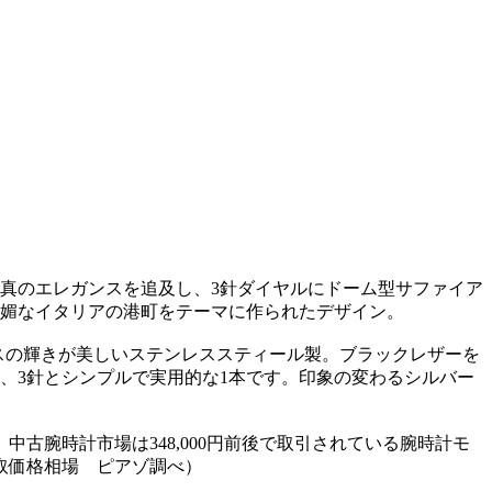
い真のエレガンスを追及し、3針ダイヤルにドーム型サファイア
光明媚なイタリアの港町をテーマに作られたデザイン。
ケースの輝きが美しいステンレススティール製。ブラックレザーを
様、3針とシンプルで実用的な1本です。印象の変わるシルバー
、中古腕時計市場は348,000円前後で取引されている腕時計モ
取価格相場 ピアゾ調べ）