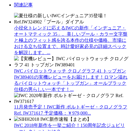
関連記事
小径化トレンドに応えるIWCの新作「インヂュニア・
オートマティック 35」。美しいプール・カラー文字盤
と極上のフィット感を誇る本作の仕様や価格、市場に
おける立ち位置まで、時計愛好家必見の詳細スペック
を解説します。...
IWC パイロットウォッチ クロノグラフ 41 トップガン
IW389401の実機レビューをお届けします！ロマン溢れ
るパイロットウォッチ「トップガン」オールブラック
仕様の男らしい一本です！...
11月発売予定！IWC新作 ポルトギーゼ・クロノグラフ
Ref. IW371617 予定価格：￥979,000...
IWC 2018年新作を一挙ご紹介！150周年記念ジュビリ