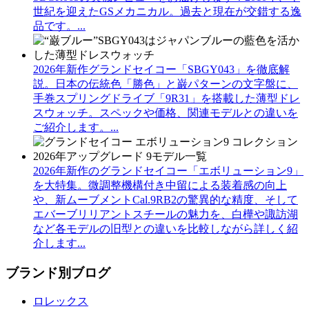
世紀を迎えたGSメカニカル。過去と現在が交錯する逸
品です。...
2026年新作グランドセイコー「SBGY043」を徹底解
説。日本の伝統色「勝色」と巌パターンの文字盤に、
手巻スプリングドライブ「9R31」を搭載した薄型ドレ
スウォッチ。スペックや価格、関連モデルとの違いを
ご紹介します。...
2026年新作のグランドセイコー「エボリューション9」
を大特集。微調整機構付き中留による装着感の向上
や、新ムーブメントCal.9RB2の驚異的な精度、そして
エバーブリリアントスチールの魅力を、白樺や諏訪湖
など各モデルの旧型との違いを比較しながら詳しく紹
介します...
ブランド別ブログ
ロレックス