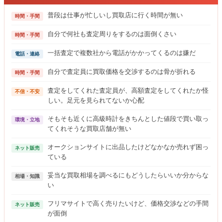
普段は仕事が忙しいし買取店に行く時間が無い
時間・手間
自分で何社も査定周りをするのは面倒くさい
時間・手間
一括査定で複数社から電話がかかってくるのは嫌だ
電話・連絡
自分で査定員に買取価格を交渉するのは骨が折れる
時間・手間
査定をしてくれた査定員が、高額査定をしてくれたか怪
不信・不安
しい。足元を見られてないか心配
そもそも近くに高級時計をきちんとした値段で買い取っ
環境・立地
てくれそうな買取店舗が無い
オークションサイトに出品したけどなかなか売れず困っ
ネット販売
ている
妥当な買取相場を調べるにもどうしたらいいか分からな
相場・知識
い
フリマサイトで高く売りたいけど、価格交渉などの手間
ネット販売
が面倒