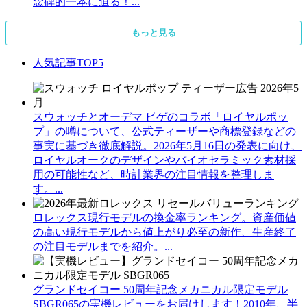
念碑的一本に迫る！...
もっと見る
人気記事TOP5
スウォッチとオーデマ ピゲのコラボ「ロイヤルポッ
プ」の噂について、公式ティーザーや商標登録などの
事実に基づき徹底解説。2026年5月16日の発表に向け、
ロイヤルオークのデザインやバイオセラミック素材採
用の可能性など、時計業界の注目情報を整理しま
す。...
ロレックス現行モデルの換金率ランキング。資産価値
の高い現行モデルから値上がり必至の新作、生産終了
の注目モデルまでを紹介。...
グランドセイコー 50周年記念メカニカル限定モデル
SBGR065の実機レビューをお届けします！2010年、半