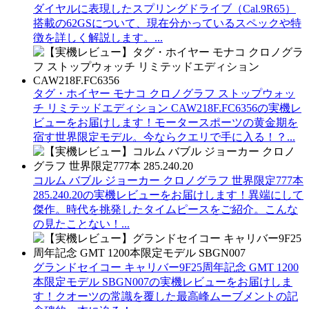
ダイヤルに表現したスプリングドライブ（Cal.9R65）
搭載の62GSについて、現在分かっているスペックや特
徴を詳しく解説します。...
タグ・ホイヤー モナコ クロノグラフ ストップウォッ
チ リミテッドエディション CAW218F.FC6356の実機レ
ビューをお届けします！モータースポーツの黄金期を
宿す世界限定モデル。今ならクエリで手に入る！？...
コルム バブル ジョーカー クロノグラフ 世界限定777本
285.240.20の実機レビューをお届けします！異端にして
傑作。時代を挑発したタイムピースをご紹介。こんな
の見たことない！...
グランドセイコー キャリバー9F25周年記念 GMT 1200
本限定モデル SBGN007の実機レビューをお届けしま
す！クオーツの常識を覆した最高峰ムーブメントの記