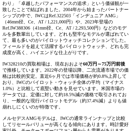
わり」「卓越したパフォーマンスの追求」という価値観が一
致したことで結ばれました。2004年から始まったパートナー
シップの中で、IWCはRef.322503「インヂュニア AMG」
（46mm径、Ce、AT / 1,221,000円）や、2023年登場の
Ref.IW388306（41mm径、Ce、AT / 2,293,500円）などのモデ
ルを多数輩出しています。どれも堅牢なモデルが選ばれてい
て、最も多いのがパイロットウォッチコレクションでした。
フィールドを超えて活躍するパイロットウォッチ、どれも完
成度が高く、ハイエンドな仕上がりです。
IW328210の買取相場は、現在おおよそ
60万円～75万円前後
で推移しています。2022年の登場以降、二次流通市場での価
格は比較的安定。直近6ヶ月では市場価格が約0.8%上昇して
おり、IWCのパイロット・ウォッチ全体の平均（マイナス
1.0%）と比較して底堅い動きを見せています。米国市場の
データでは、定価に対して約18.5%減の価格で取引されてお
り、一般的な現行パイロットモデル（約37.4%減）よりも値
崩れしにくいのが特徴です。
メルセデスAMGモデルは、IWCの通常ラインナップと比較
してリセールバリューが高くなる傾向にあります。時計愛好
家以外、モータースポーツファン層からも需要があります。