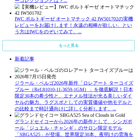
ーコレクションとは？...
IWC ポルトギーゼ オートマチック 42 IW501702の実機
レビューをお届けします！永遠の相棒が欲しい、とい
う方はIWCをのぞいてみて。...
もっと見る
新着記事
ジラール・ペルゴ2026年新作「ロレアート ターコイズ
ブルー（Ref.81010-11-3659-1GM）」を徹底解説！日本
限定30本の希少性と、エナメル技法が光る美しいダイ
ヤルの魅力、ラグスポとしての実質価値や他モデルと
の比較まで時計通向けに詳しく分析します。...
グランドセイコーから2026年の新作として、シンガポ
ール「ジュエル・チャンギ」のサロン限定モデル
「SBGA525」が登場。世界限定30本、夜明けの雲海を