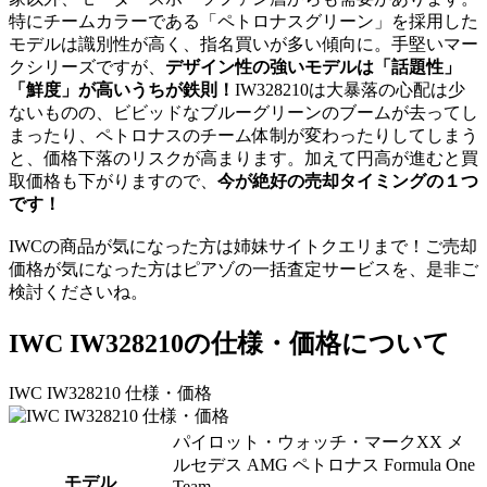
特にチームカラーである「ペトロナスグリーン」を採用した
モデルは識別性が高く、指名買いが多い傾向に。手堅いマー
クシリーズですが、
デザイン性の強いモデルは「話題性」
「鮮度」が高いうちが鉄則！
IW328210は大暴落の心配は少
ないものの、ビビッドなブルーグリーンのブームが去ってし
まったり、ペトロナスのチーム体制が変わったりしてしまう
と、価格下落のリスクが高まります。加えて円高が進むと買
取価格も下がりますので、
今が絶好の売却タイミングの１つ
です！
IWCの商品が気になった方は姉妹サイトクエリまで！ご売却
価格が気になった方はピアゾの一括査定サービスを、是非ご
検討くださいね。
IWC IW328210の仕様・価格について
IWC IW328210 仕様・価格
パイロット・ウォッチ・マークXX メ
ルセデス AMG ペトロナス Formula One
モデル
Team