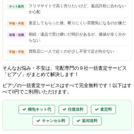
フリマサイトで高く売りたいけど、返品詐欺に合わない
ネット販売
か心配
査定してもらった後、断りにくい雰囲気になるのが嫌だ
不信・不安
相続・遺品で受け継いだ時計があるが、価値が全く分か
相場・知識
らない
買取店に一人で赴くのが少し不安で足が向かない
不信・不安
そんなお悩み・不安は、宅配専門の９社一括査定サービス
「ピアゾ」がまとめて解決します！
ピアゾの一括査定サービスはすべて完全無料
です！以下はす
べて0円でご利用いただけます。
梱包キット代
往復送料
査定料
キャンセル料
返却送料