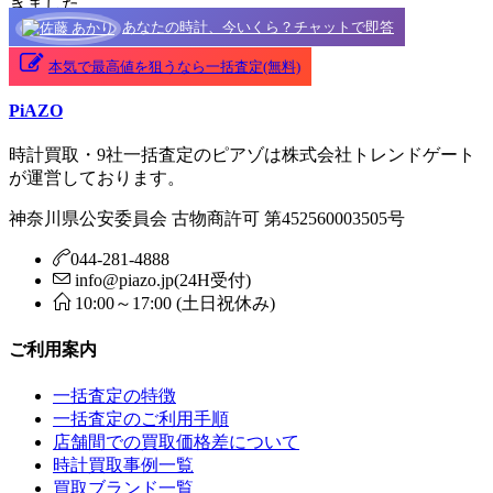
きました。
あなたの時計、今いくら？チャットで即答
本気で最高値を狙うなら一括査定(無料)
PiAZO
時計買取・9社一括査定のピアゾは株式会社トレンドゲート
が運営しております。
神奈川県公安委員会 古物商許可 第452560003505号
044-281-4888
info@piazo.jp(24H受付)
10:00～17:00 (土日祝休み)
ご利用案内
一括査定の特徴
一括査定のご利用手順
店舗間での買取価格差について
時計買取事例一覧
買取ブランド一覧