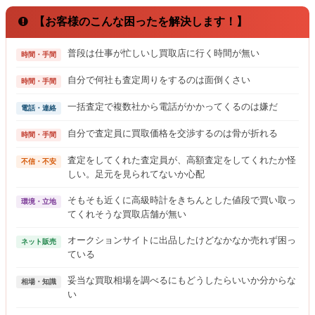
【お客様のこんな困ったを解決します！】
普段は仕事が忙しいし買取店に行く時間が無い
時間・手間
自分で何社も査定周りをするのは面倒くさい
時間・手間
一括査定で複数社から電話がかかってくるのは嫌だ
電話・連絡
自分で査定員に買取価格を交渉するのは骨が折れる
時間・手間
査定をしてくれた査定員が、高額査定をしてくれたか怪
不信・不安
しい。足元を見られてないか心配
そもそも近くに高級時計をきちんとした値段で買い取っ
環境・立地
てくれそうな買取店舗が無い
オークションサイトに出品したけどなかなか売れず困っ
ネット販売
ている
妥当な買取相場を調べるにもどうしたらいいか分からな
相場・知識
い