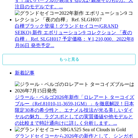
す！淡いパープルが表現するのは｢銀座そのもの｣。大
注目のモデルです。...
白樺ブラック登場！グランドセイコー(GRAND
SEIKO) 新作 エボリューション9 コレクション 「夜の
白樺」 Ref. SLGH017 予定価格：￥1,210,000、2022年8
月06日 発売予定...
もっと見る
新着記事
ジラール・ペルゴ2026年新作「ロレアート ターコイズ
ブルー（Ref.81010-11-3659-1GM）」を徹底解説！日本
限定30本の希少性と、エナメル技法が光る美しいダイ
ヤルの魅力、ラグスポとしての実質価値や他モデルと
の比較まで時計通向けに詳しく分析します。...
グランドセイコーから2026年の新作として、シンガポ