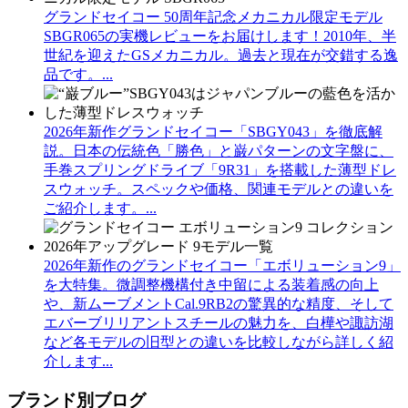
グランドセイコー 50周年記念メカニカル限定モデル
SBGR065の実機レビューをお届けします！2010年、半
世紀を迎えたGSメカニカル。過去と現在が交錯する逸
品です。...
2026年新作グランドセイコー「SBGY043」を徹底解
説。日本の伝統色「勝色」と巌パターンの文字盤に、
手巻スプリングドライブ「9R31」を搭載した薄型ドレ
スウォッチ。スペックや価格、関連モデルとの違いを
ご紹介します。...
2026年新作のグランドセイコー「エボリューション9」
を大特集。微調整機構付き中留による装着感の向上
や、新ムーブメントCal.9RB2の驚異的な精度、そして
エバーブリリアントスチールの魅力を、白樺や諏訪湖
など各モデルの旧型との違いを比較しながら詳しく紹
介します...
ブランド別ブログ