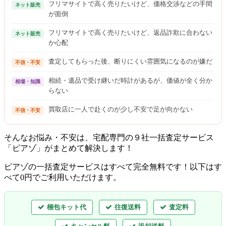
フリマサイトで高く売りたいけど、価格交渉などの手間
ネット販売
が面倒
フリマサイトで高く売りたいけど、返品詐欺に合わない
ネット販売
か心配
査定してもらった後、断りにくい雰囲気になるのが嫌だ
不信・不安
相続・遺品で受け継いだ時計があるが、価値が全く分か
相場・知識
らない
買取店に一人で赴くのが少し不安で足が向かない
不信・不安
そんなお悩み・不安は、宅配専門の９社一括査定サービス
「ピアゾ」がまとめて解決します！
ピアゾの一括査定サービスはすべて完全無料
です！以下はす
べて0円でご利用いただけます。
梱包キット代
往復送料
査定料