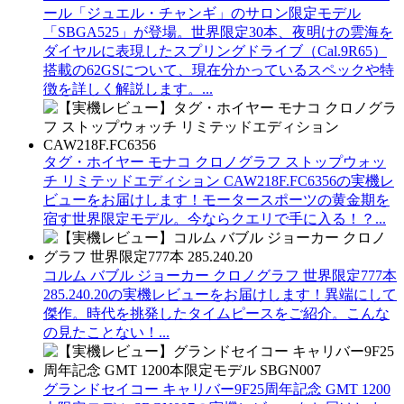
ール「ジュエル・チャンギ」のサロン限定モデル
「SBGA525」が登場。世界限定30本、夜明けの雲海を
ダイヤルに表現したスプリングドライブ（Cal.9R65）
搭載の62GSについて、現在分かっているスペックや特
徴を詳しく解説します。...
タグ・ホイヤー モナコ クロノグラフ ストップウォッ
チ リミテッドエディション CAW218F.FC6356の実機レ
ビューをお届けします！モータースポーツの黄金期を
宿す世界限定モデル。今ならクエリで手に入る！？...
コルム バブル ジョーカー クロノグラフ 世界限定777本
285.240.20の実機レビューをお届けします！異端にして
傑作。時代を挑発したタイムピースをご紹介。こんな
の見たことない！...
グランドセイコー キャリバー9F25周年記念 GMT 1200