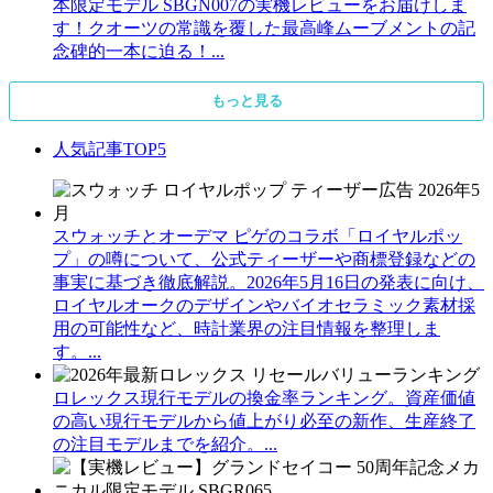
本限定モデル SBGN007の実機レビューをお届けしま
す！クオーツの常識を覆した最高峰ムーブメントの記
念碑的一本に迫る！...
もっと見る
人気記事TOP5
スウォッチとオーデマ ピゲのコラボ「ロイヤルポッ
プ」の噂について、公式ティーザーや商標登録などの
事実に基づき徹底解説。2026年5月16日の発表に向け、
ロイヤルオークのデザインやバイオセラミック素材採
用の可能性など、時計業界の注目情報を整理しま
す。...
ロレックス現行モデルの換金率ランキング。資産価値
の高い現行モデルから値上がり必至の新作、生産終了
の注目モデルまでを紹介。...