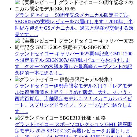
グランドセイコー 50周年記念メカニカル限定モデル
SBGR065の実機レビューをお届けします！2010年、半
世紀を迎えたGSメカニカル。過去と現在が交錯する逸
品です。...
グランドセイコー キャリバー9F25周年記念 GMT 1200
本限定モデル SBGN007の実機レビューをお届けしま
す！クオーツの常識を覆した最高峰ムーブメントの記
念碑的一本に迫る！...
グランドセイコー伊勢丹限定モデルとは？！レアモデ
ルは資産価値も上昇？！うめだ阪急、大丸、そごう・
西武百貨店、店舗限定モデルも？！メカニカルハイビ
ート、スプリングドライブ、クォーツなどご紹介しま
す！...
グランドセイコー スポーツコレクション GMT 銀座限
定モデル 2025 SBGE313の実機レビューをお届けしま