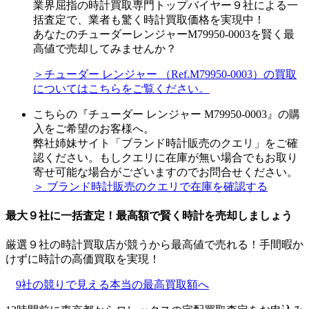
業界屈指の時計買取専門トップバイヤー９社による一
括査定で、業者も驚く時計買取価格を実現中！
あなたのチューダーレンジャーM79950-0003を賢く最
高値で売却してみませんか？
＞チューダー レンジャー （Ref.M79950-0003）の買取
についてはこちらをご覧ください。
こちらの『チューダー レンジャー M79950-0003』の購
入をご希望のお客様へ。
弊社姉妹サイト「ブランド時計販売のクエリ」をご確
認ください。もしクエリに在庫が無い場合でもお取り
寄せ可能な場合がございますのでお問合せください。
＞ ブランド時計販売のクエリで在庫を確認する
最大９社に一括査定！
最高額
で賢く時計を売却しましょう
厳選９社の時計買取店が競うから最高値で売れる！手間暇か
けずに時計の高価買取を実現！
9社の競りで見える本当の最高買取額へ