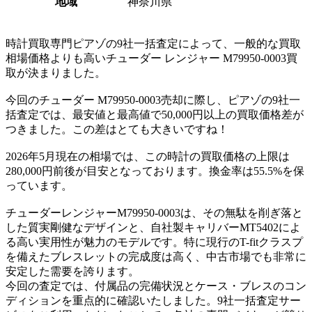
地域
神奈川県
時計買取専門ピアゾの9社一括査定によって、一般的な買取
相場価格よりも高いチューダー レンジャー M79950-0003買
取が決まりました。
今回のチューダー M79950-0003売却に際し、ピアゾの9社一
括査定では、最安値と最高値で50,000円以上の買取価格差が
つきました。この差はとても大きいですね！
2026年5月現在の相場では、この時計の買取価格の上限は
280,000円前後が目安となっております。換金率は55.5%を保
っています。
チューダーレンジャーM79950-0003は、その無駄を削ぎ落と
した質実剛健なデザインと、自社製キャリバーMT5402によ
る高い実用性が魅力のモデルです。特に現行のT-fitクラスプ
を備えたブレスレットの完成度は高く、中古市場でも非常に
安定した需要を誇ります。
今回の査定では、付属品の完備状況とケース・ブレスのコン
ディションを重点的に確認いたしました。9社一括査定サー