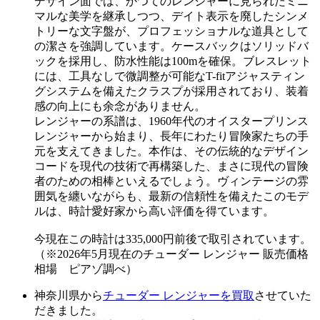
デザイン面では、かつてのレンジャーに見られたミニ
マルな美学を継承しつつ、デイト表示を廃したシンメ
トリーな文字盤が、プロフェッショナルな道具として
の潔さを強調しています。ケースバックはソリッドバ
ックを採用し、防水性能は100mを確保。ブレスレット
には、工具なしで微調整が可能なT-fitアジャスティン
グシステムを備えたクラスプが採用されており、装着
感の向上にも余念がありません。
レンジャーの系譜は、1960年代のオイスタープリンス
レンジャーから始まり、長年にわたり冒険家たちの手
元を支えてきました。本作は、その伝統的なデザイン
コードを現代の技術で再構築した、まさに現代の冒険
者のための相棒といえるでしょう。ヴィンテージの雰
囲気を纏いながらも、最新の信頼性を備えたこのモデ
ルは、時計愛好家から高い評価を得ています。
今現在この時計は335,000円前後で取引されています。
（※2026年5月現在のチューダー レンジャー 販売価格
相場 ピアゾ調べ）
神奈川県から
チューダー レンジャーを買取
させていた
だきました。