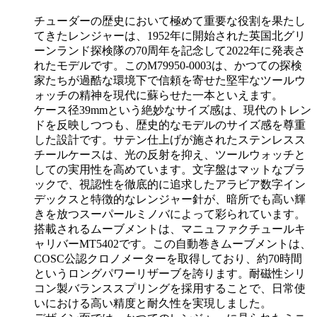
チューダーの歴史において極めて重要な役割を果たし
てきたレンジャーは、1952年に開始された英国北グリ
ーンランド探検隊の70周年を記念して2022年に発表さ
れたモデルです。このM79950-0003は、かつての探検
家たちが過酷な環境下で信頼を寄せた堅牢なツールウ
ォッチの精神を現代に蘇らせた一本といえます。
ケース径39mmという絶妙なサイズ感は、現代のトレン
ドを反映しつつも、歴史的なモデルのサイズ感を尊重
した設計です。サテン仕上げが施されたステンレスス
チールケースは、光の反射を抑え、ツールウォッチと
しての実用性を高めています。文字盤はマットなブラ
ックで、視認性を徹底的に追求したアラビア数字イン
デックスと特徴的なレンジャー針が、暗所でも高い輝
きを放つスーパールミノバによって彩られています。
搭載されるムーブメントは、マニュファクチュールキ
ャリバーMT5402です。この自動巻きムーブメントは、
COSC公認クロノメーターを取得しており、約70時間
というロングパワーリザーブを誇ります。耐磁性シリ
コン製バランススプリングを採用することで、日常使
いにおける高い精度と耐久性を実現しました。