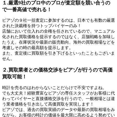
１.厳選9社のプロ中のプロが査定額を競い合うの
で一番高値で売れる！
ピアゾの９社一括査定に参加するのは、日本でも有数の厳選
された決裁権を持つトップバイヤーのみ！
店舗において仕入れの全権を任されているので、マニュアル
化された買取価格を提示するのではなく、店舗戦略を加味し
たうえ、在庫状況や最新の販売動向、海外の買取相場などを
考慮しその時の最高額を提示します。
また、査定後に買取額を引き下げるといったこともございま
せん。
２.買取業者との価格交渉をピアゾが行うので高価
買取可能！
時計を売るのはわからないことだらけで不安ですよね。
でも大丈夫！経験豊富なピアゾの専任スタッフがお客様に代
わってバイヤーと直接価格交渉を行うので、一般相場とは違
う業者価格を引き出して高価買取を実現します！
ピアゾでは、過去の買取実績のデータや最新の買取相場をみ
ながら、お客様の時計の価値を最大限に高めるよう努めてい