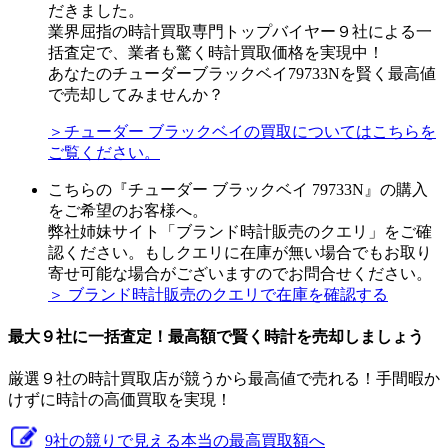
だきました。
業界屈指の時計買取専門トップバイヤー９社による一
括査定で、業者も驚く時計買取価格を実現中！
あなたのチューダーブラックベイ79733Nを賢く最高値
で売却してみませんか？
＞チューダー ブラックベイの買取についてはこちらを
ご覧ください。
こちらの『チューダー ブラックベイ 79733N』の購入
をご希望のお客様へ。
弊社姉妹サイト「ブランド時計販売のクエリ」をご確
認ください。もしクエリに在庫が無い場合でもお取り
寄せ可能な場合がございますのでお問合せください。
＞ ブランド時計販売のクエリで在庫を確認する
最大９社に一括査定！
最高額
で賢く時計を売却しましょう
厳選９社の時計買取店が競うから最高値で売れる！手間暇か
けずに時計の高価買取を実現！
9社の競りで見える本当の最高買取額へ