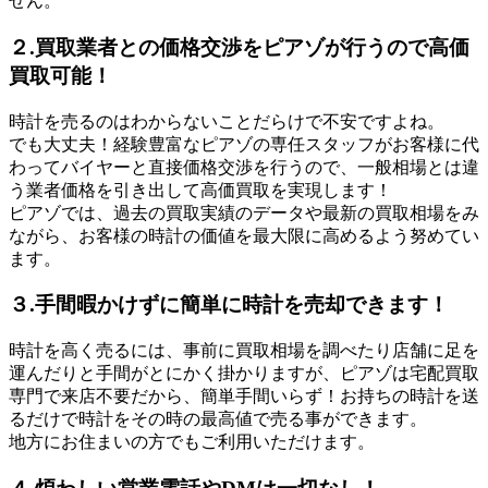
せん。
２.買取業者との価格交渉をピアゾが行うので高価
買取可能！
時計を売るのはわからないことだらけで不安ですよね。
でも大丈夫！経験豊富なピアゾの専任スタッフがお客様に代
わってバイヤーと直接価格交渉を行うので、一般相場とは違
う業者価格を引き出して高価買取を実現します！
ピアゾでは、過去の買取実績のデータや最新の買取相場をみ
ながら、お客様の時計の価値を最大限に高めるよう努めてい
ます。
３.手間暇かけずに簡単に時計を売却できます！
時計を高く売るには、事前に買取相場を調べたり店舗に足を
運んだりと手間がとにかく掛かりますが、ピアゾは宅配買取
専門で来店不要だから、簡単手間いらず！お持ちの時計を送
るだけで時計をその時の最高値で売る事ができます。
地方にお住まいの方でもご利用いただけます。