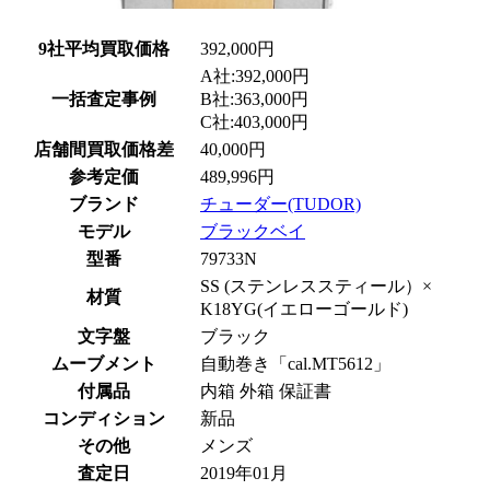
9社平均買取価格
392,000円
A社:392,000円
一括査定事例
B社:363,000円
C社:403,000円
店舗間買取価格差
40,000円
参考定価
489,996円
ブランド
チューダー(TUDOR)
モデル
ブラックベイ
型番
79733N
SS (ステンレススティール）×
材質
K18YG(イエローゴールド)
文字盤
ブラック
ムーブメント
自動巻き「cal.MT5612」
付属品
内箱 外箱 保証書
コンディション
新品
その他
メンズ
査定日
2019年01月