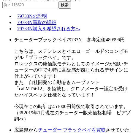
検索
79733Nの説明
79733N買取の詳細
79733N購入を希望される方へ
チューダーブラックベイ79733N 参考定価489996円
こちらは、ステンレスとイエローゴールドのコンビモ
デル「ブラックベイ」です。
ロレックスの廉価版モデルとしてのイメージが強いチ
ューダーの中でも特に高級感が感じられるデザインに
仕上がっています！
また、自社開発の自動巻きムーブメント
「cal.MT5612」を搭載し、クロノメーター認定を受け
たハイスペック仕様となっています！
今現在この時計は451000円前後で取引されています。
（※2019年1月現在のチューダー販売価格相場 ピアゾ
調べ）
広島県から
チューダー ブラックベイを買取
させていた