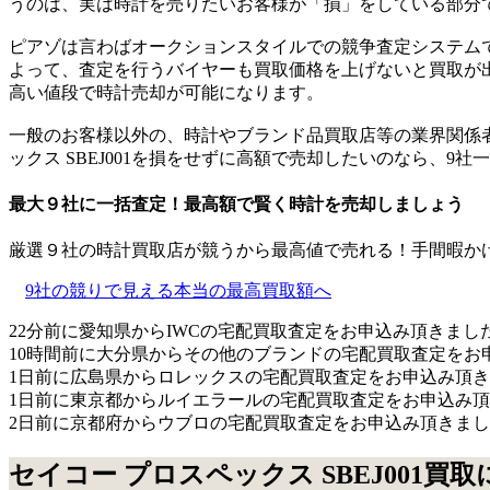
うのは、実は時計を売りたいお客様が「損」をしている部分
ピアゾは言わばオークションスタイルでの競争査定システム
よって、査定を行うバイヤーも買取価格を上げないと買取が
高い値段で時計売却が可能になります。
一般のお客様以外の、時計やブランド品買取店等の業界関係者
ックス SBEJ001を損をせずに高額で売却したいのなら、9
最大９社に一括査定！
最高額
で賢く時計を売却しましょう
厳選９社の時計買取店が競うから最高値で売れる！手間暇か
9社の競りで見える本当の最高買取額へ
22分前に愛知県からIWCの宅配買取査定をお申込み頂きまし
10時間前に大分県からその他のブランドの宅配買取査定をお
1日前に広島県からロレックスの宅配買取査定をお申込み頂
1日前に東京都からルイエラールの宅配買取査定をお申込み
2日前に京都府からウブロの宅配買取査定をお申込み頂きま
セイコー プロスペックス SBEJ001買取