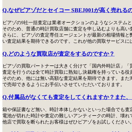
Q.なぜピアゾだとセイコー SBEJ001が高く売
ピアゾの9社一括査定は業者オークションのようなシステム
と
そのため、普通の時計買取店舗に査定を申し込むよりも高い査定
さらに、ピアゾの査定専任エージェントが最新の相場情報と弊
い査定結果を期待できるのです。これが他の買取サービスに
Q.どのような買取店が査定をするのですか？
ピアゾの買取パートナーは大きく分けて「国内外時計店」「
査定を行うのは全て時計買取に熟知し決裁権を持っている役
そのため、他には無い高額な査定結果を期待できます。また
で売却できるようにお手伝いさせていただいております。
Q.付属品がなくても査定をしてくれますか？また
箱や保証書など無い、時計本体しかないといった場合でも査
電池が切れた時計や査定の難しいアンティークの時計、壊れ
他店で買取を断られたお客様はぜひピアゾをお試しください