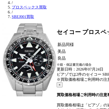
/
プロスペックス買取
/
SBEJ001買取
セイコー プロスペック
新品同様
美品
良品
※箱・保証書完備の場合
更新日時：2026年07月24日
ピアゾでは2件のセイコー SB
※買取価格相場ご利用時の注
×
買取価格相場ご利用時の注意
買取価格相場は「ピアゾ」の