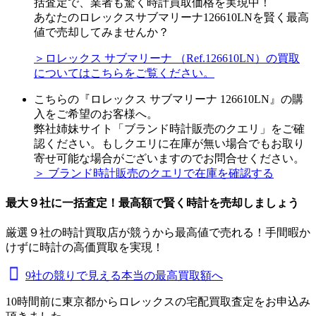
括査定で、業者も驚く時計買取価格を実現中！
あなたのロレックスサブマリーナ126610LNを賢く最高
値で売却してみませんか？
＞ロレックス サブマリーナ （Ref.126610LN）の買取
についてはこちらをご覧ください。
こちらの『ロレックス サブマリーナ 126610LN』の購
入をご希望のお客様へ。
弊社姉妹サイト「ブランド時計販売のクエリ」をご確
認ください。もしクエリに在庫が無い場合でもお取り
寄せ可能な場合がございますのでお問合せください。
＞ ブランド時計販売のクエリで在庫を確認する
最大９社に一括査定！
最高額
で賢く時計を売却しましょう
厳選９社の時計買取店が競うから最高値で売れる！手間暇か
けずに時計の高価買取を実現！
9社の競りで見える本当の最高買取額へ
10時間前に東京都からロレックスの宅配買取査定をお申込み