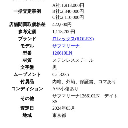
A社:1,918,000円
一括査定事例
B社:2,340,000円
C社:2,110,000円
店舗間買取価格差
422,000円
参考定価
1,118,700円
ブランド
ロレックス(ROLEX)
モデル
サブマリーナ
型番
126610LN
材質
ステンレススチール
文字盤
黒
ムーブメント
Cal.3235
付属品
内箱、外箱、保証書、コマあり
コンディション
A※小傷あり
サブマリーナ126610LN デイト
その他
SS
査定日
2024年03月
地域
東京都