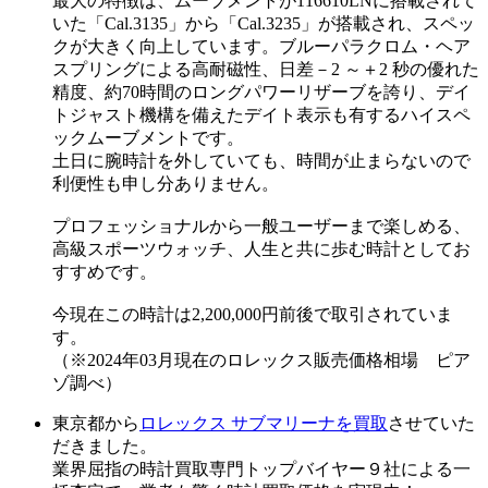
最大の特徴は、ムーブメントが116610LNに搭載されて
いた「Cal.3135」から「Cal.3235」が搭載され、スペッ
クが大きく向上しています。ブルーパラクロム・ヘア
スプリングによる高耐磁性、日差－2 ～＋2 秒の優れた
精度、約70時間のロングパワーリザーブを誇り、デイ
トジャスト機構を備えたデイト表示も有するハイスペ
ックムーブメントです。
土日に腕時計を外していても、時間が止まらないので
利便性も申し分ありません。
プロフェッショナルから一般ユーザーまで楽しめる、
高級スポーツウォッチ、人生と共に歩む時計としてお
すすめです。
今現在この時計は2,200,000円前後で取引されていま
す。
（※2024年03月現在のロレックス販売価格相場 ピア
ゾ調べ）
東京都から
ロレックス サブマリーナを買取
させていた
だきました。
業界屈指の時計買取専門トップバイヤー９社による一