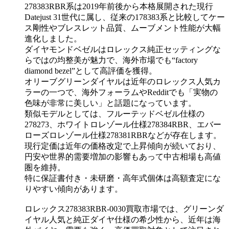
278383RBR系は2019年前後から本格展開された現行
Datejust 31世代に属し、従来の178383系と比較してケー
ス剛性やブレスレット品質、ムーブメント性能が大幅
進化しました。
ダイヤモンドベゼルはロレックス純正セッティングな
らではの均整美が魅力で、海外市場でも“factory
diamond bezel”として高評価を獲得。
オリーブグリーンダイヤルは近年のロレックス人気カ
ラーの一つで、海外フォーラムやRedditでも「実物の
色味が非常に美しい」と話題になっています。
類似モデルとしては、フルーテッドベゼル仕様の
278273、ホワイトロレゾール仕様278384RBR、エバー
ローズロレゾール仕様278381RBRなどが存在します。
現行定価は近年の価格改定で上昇傾向が続いており、
円安や世界的需要増加の影響もあって中古相場も高値
圏を維持。
特に保証書付き・未研磨・高年式個体は高額査定にな
りやすい傾向があります。
ロレックス278383RBR-0030買取市場では、グリーンダ
イヤル人気と純正ダイヤ仕様の希少性から、近年は海