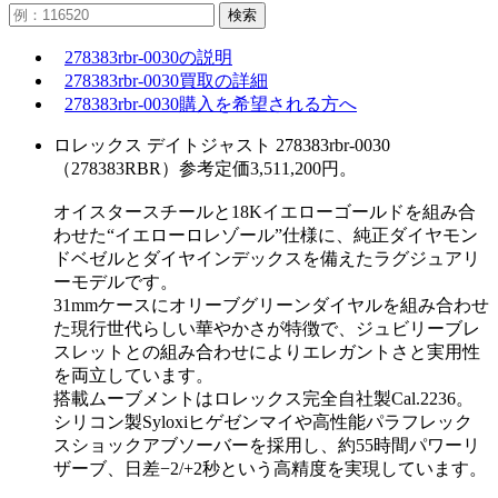
検索
278383rbr-0030の説明
278383rbr-0030買取の詳細
278383rbr-0030購入を希望される方へ
ロレックス デイトジャスト 278383rbr-0030
（278383RBR）参考定価3,511,200円。
オイスタースチールと18Kイエローゴールドを組み合
わせた“イエローロレゾール”仕様に、純正ダイヤモン
ドベゼルとダイヤインデックスを備えたラグジュアリ
ーモデルです。
31mmケースにオリーブグリーンダイヤルを組み合わせ
た現行世代らしい華やかさが特徴で、ジュビリーブレ
スレットとの組み合わせによりエレガントさと実用性
を両立しています。
搭載ムーブメントはロレックス完全自社製Cal.2236。
シリコン製Syloxiヒゲゼンマイや高性能パラフレック
スショックアブソーバーを採用し、約55時間パワーリ
ザーブ、日差−2/+2秒という高精度を実現しています。