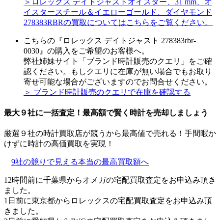
＞ロレックス デイトジャストオイスター、31 mm、オ
イスタースチール＆イエローゴールド、ダイヤモンド
278383RBRの買取についてはこちらをご覧ください。
こちらの『ロレックス デイトジャスト 278383rbr-
0030』の購入をご希望のお客様へ。
弊社姉妹サイト「ブランド時計販売のクエリ」をご確
認ください。もしクエリに在庫が無い場合でもお取り
寄せ可能な場合がございますのでお問合せください。
＞ ブランド時計販売のクエリで在庫を確認する
最大９社に一括査定！
最高額
で賢く時計を売却しましょう
厳選９社の時計買取店が競うから最高値で売れる！手間暇か
けずに時計の高価買取を実現！
9社の競りで見える本当の最高買取額へ
12時間前に千葉県からオメガの宅配買取査定をお申込み頂き
ました。
1日前に東京都からロレックスの宅配買取査定をお申込み頂
きました。