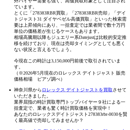
外バイヤー需要も強く、高価買取対象として注目され
ています。
とくに「278383RBR買取」「278383RBR売却」「デイ
トジャスト31 ダイヤベゼル高価買取」といった検索需
要は上昇傾向にあり、一括査定では業者間で数十万円
単位の価格差が生じるケースもあります。
相場高騰期以降もジュエリー系Datejustは比較的安定推
移を続けており、現在は売却タイミングとしても悪く
ない状況と言えるでしょう。
今現在この時計は3,150,000円前後で取引されていま
す。
（※2026年5月現在のロレックス デイトジャスト 販売
価格相場 ピアゾ調べ）
神奈川県から
ロレックス デイトジャストを買取
させて
いただきました。
業界屈指の時計買取専門トップバイヤー９社による一
括査定で、業者も驚く時計買取価格を実現中！
あなたのロレックスデイトジャスト278383rbr-0030を賢
く最高値で売却してみませんか？