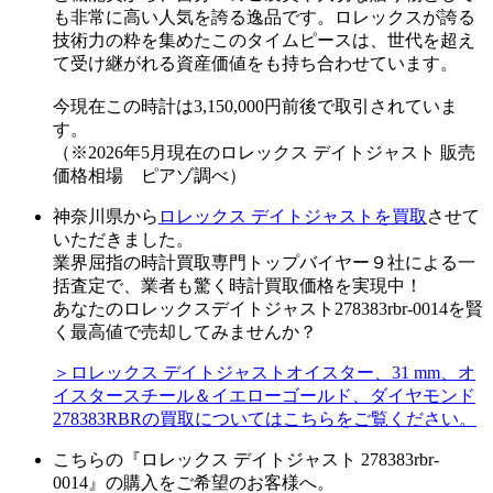
も非常に高い人気を誇る逸品です。ロレックスが誇る
技術力の粋を集めたこのタイムピースは、世代を超え
て受け継がれる資産価値をも持ち合わせています。
今現在この時計は3,150,000円前後で取引されていま
す。
（※2026年5月現在のロレックス デイトジャスト 販売
価格相場 ピアゾ調べ）
神奈川県から
ロレックス デイトジャストを買取
させて
いただきました。
業界屈指の時計買取専門トップバイヤー９社による一
括査定で、業者も驚く時計買取価格を実現中！
あなたのロレックスデイトジャスト278383rbr-0014を賢
く最高値で売却してみませんか？
＞ロレックス デイトジャストオイスター、31 mm、オ
イスタースチール＆イエローゴールド、ダイヤモンド
278383RBRの買取についてはこちらをご覧ください。
こちらの『ロレックス デイトジャスト 278383rbr-
0014』の購入をご希望のお客様へ。