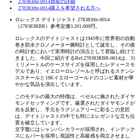
278383rbr-0014買取の詳細
278383rbr-0014購入を希望される方へ
ロレックス デイトジャスト 278383rbr-0014
（278383RBR）参考定価3,201,000円。
ロレックスのデイトジャストは1945年に世界初の自動
巻き防水クロノメーター腕時計として誕生し、その後
の時計史において実用時計の頂点として君臨し続けて
きました。今回ご紹介するRef.278383RBR-0014は、31
ミリメートルのケースサイズを採用したレディースモ
デルであり、イエローロレゾールと呼ばれるステンレ
ススチールと18Kイエローゴールドのコンビ素材が華
やかな気品を演出しています。
このモデルの最大の特徴は、ベゼルに施されたダイヤ
モンドセッティングです。厳選されたダイヤモンドが
光を反射し、手元をラグジュアリーに彩るこの意匠
は、デイトジャストの中でも特にエレガントな立ち位
置を確立しています。
文字盤にはシャンパンカラーが採用され、インデック
スにもバーを採用し視認性と高級感を両立させまし