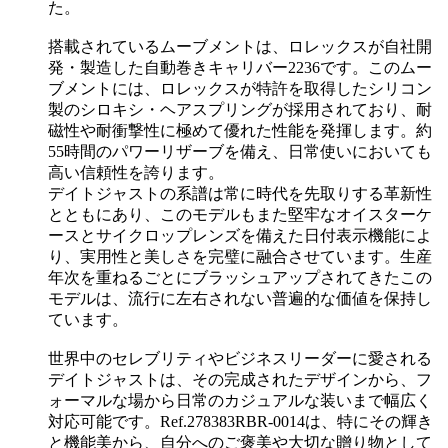
た。
搭載されているムーブメントは、ロレックスが自社開
発・製造した自動巻きキャリバー2236です。このムー
ブメントには、ロレックスが特許を取得したシリコン
製のシロキシ・ヘアスプリングが採用されており、耐
磁性や耐衝撃性に極めて優れた性能を発揮します。約
55時間のパワーリザーブを備え、日常使いにおいても
高い信頼性を誇ります。
デイトジャストの系譜は常に時代を先取りする革新性
とともにあり、このモデルもまた堅牢なオイスターケ
ースとサイクロップレンズを備えた日付表示機能によ
り、実用性と美しさを完璧に融合させています。生産
年次を重ねるごとにブラッシュアップされてきたこの
モデルは、流行に左右されない普遍的な価値を保持し
ています。
世界中のセレブリティやビジネスリーダーに愛される
デイトジャストは、その完成されたデザインから、フ
ォーマルな場から日常のカジュアルな装いまで幅広く
対応可能です。Ref.278383RBR-0014は、特にその輝き
と機能美から、自分へのご褒美や大切な贈り物として