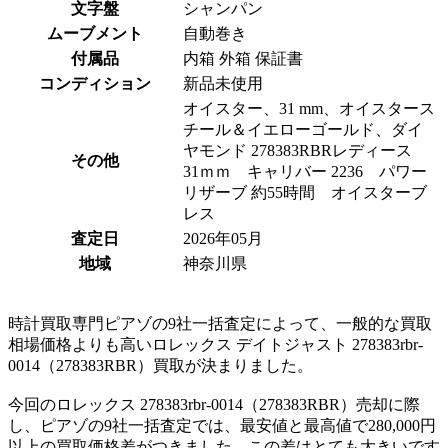
文字盤
シャンパン
ムーブメント
自動巻き
付属品
内箱 外箱 保証書
コンディション
新品未使用
オイスター、31 mm、オイスタース
チール＆イエローゴールド、ダイ
ヤモンド 278383RBRレディース
その他
31ｍｍ キャリバー 2236 パワー
リザーブ 約55時間 オイスターブ
レス
査定日
2026年05月
地域
神奈川県
時計買取専門ピアゾの9社一括査定によって、一般的な買取
相場価格よりも高いロレックス デイトジャスト 278383rbr-
0014（278383RBR）買取が決まりました。
今回のロレックス 278383rbr-0014（278383RBR）売却に際
し、ピアゾの9社一括査定では、最安値と最高値で280,000円
以上の買取価格差がつきました。この差はとても大きいです