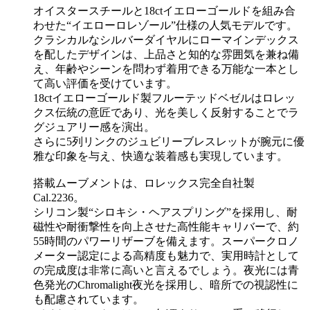
オイスタースチールと18ctイエローゴールドを組み合
わせた“イエローロレゾール”仕様の人気モデルです。
クラシカルなシルバーダイヤルにローマインデックス
を配したデザインは、上品さと知的な雰囲気を兼ね備
え、年齢やシーンを問わず着用できる万能な一本とし
て高い評価を受けています。
18ctイエローゴールド製フルーテッドベゼルはロレッ
クス伝統の意匠であり、光を美しく反射することでラ
グジュアリー感を演出。
さらに5列リンクのジュビリーブレスレットが腕元に優
雅な印象を与え、快適な装着感も実現しています。
搭載ムーブメントは、ロレックス完全自社製
Cal.2236。
シリコン製“シロキシ・ヘアスプリング”を採用し、耐
磁性や耐衝撃性を向上させた高性能キャリバーで、約
55時間のパワーリザーブを備えます。スーパークロノ
メーター認定による高精度も魅力で、実用時計として
の完成度は非常に高いと言えるでしょう。夜光には青
色発光のChromalight夜光を採用し、暗所での視認性に
も配慮されています。