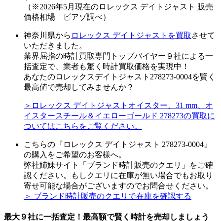
（※2026年5月現在のロレックス デイトジャスト 販売
価格相場 ピアゾ調べ）
神奈川県から
ロレックス デイトジャストを買取
させて
いただきました。
業界屈指の時計買取専門トップバイヤー９社による一
括査定で、業者も驚く時計買取価格を実現中！
あなたのロレックスデイトジャスト278273-0004を賢く
最高値で売却してみませんか？
＞ロレックス デイトジャストオイスター、31 mm、オ
イスタースチール＆イエローゴールド 278273の買取に
ついてはこちらをご覧ください。
こちらの『ロレックス デイトジャスト 278273-0004』
の購入をご希望のお客様へ。
弊社姉妹サイト「ブランド時計販売のクエリ」をご確
認ください。もしクエリに在庫が無い場合でもお取り
寄せ可能な場合がございますのでお問合せください。
＞ ブランド時計販売のクエリで在庫を確認する
最大９社に一括査定！
最高額
で賢く時計を売却しましょう