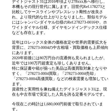
デイトジャスト31は2016年頃より278xxx系へ移行し、
本機もその現行世代に属します。旧世代Ref.178273と
比較してケースラインやブレスレット剛性が改良さ
れ、より現代的な仕上がりとなりました。類似モデル
にはシャンパンダイヤル仕様のRef.278273-0016や、ホ
ワイトダイヤル仕様、ダイヤモンドインデックス仕様
なども存在します。
近年はロレックス全体の価格改定や世界的需要拡大を
背景に、278273-0004の中古相場・買取価格も上昇傾向
にあります。
2020年前後には80万円台の流通例も見られましたが、
近年では100万円超査定も珍しくありません。
特に保証書や箱が揃った美品は高価買取対象となりや
すく、「278273-0004買取」「278273-0004売却」
「278273-0004高価買取」などの検索需要も増加してい
ます。
資産性と実用性を兼ね備えたデイトジャスト31は、現
在も中古市場で安定した人気を誇る定番モデルです。
今現在この時計は1,680,000円前後で取引されていま
す。