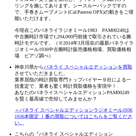
リングを施してあります。シースルーバックですの
で、手巻きムーブメント(Cal:Panerai OPX)の動きをご堪
能いただけます。
今現在このパネライラジオミール1983 PAM00249は
中古腕時計市場で1,294,000円前後で取引されている腕
時計モデルです。（※2014年3月現在の最新パネライラ
ジオミール1936中古腕時計販売価格相場、買取価格相
場 ピアゾ調べ）
神奈川県から
パネライ スペシャルエディションを買取
させていただきました。
業界屈指の時計買取専門トップバイヤー９社による一
括査定で、業者も驚く時計買取価格を実現中！
あなたのパネライスペシャルエディションPAM00249
を賢く最高値で売却してみませんか？
＞パネライ スペシャルエディションラジオミール1936
1936本限定 Ｉ番の買取についてはこちらをご覧くださ
い。
こちらの『パネライ スペシャルエディション