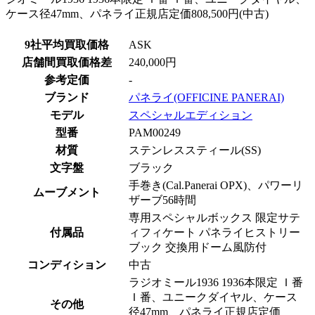
9社平均買取価格
ASK
店舗間買取価格差
240,000円
参考定価
-
ブランド
パネライ(OFFICINE PANERAI)
モデル
スペシャルエディション
型番
PAM00249
材質
ステンレススティール(SS)
文字盤
ブラック
手巻き(Cal.Panerai OPX)、パワーリ
ムーブメント
ザーブ56時間
専用スペシャルボックス 限定サテ
付属品
ィフィケート パネライヒストリー
ブック 交換用ドーム風防付
コンディション
中古
ラジオミール1936 1936本限定 Ｉ番
Ｉ番、ユニークダイヤル、ケース
その他
径47mm、パネライ正規店定価