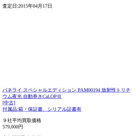
査定日:2015年04月17日
パネライ スペシャルエディション PAM00194 放射性トリチ
ウム夜光 自動巻きCal.OPⅢ
[中古]
付属品:箱・保証書、シリアル証書有
９社平均買取価格
579,000円