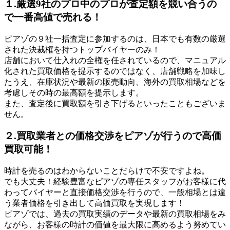
１.厳選9社のプロ中のプロが査定額を競い合うの
で一番高値で売れる！
ピアゾの９社一括査定に参加するのは、日本でも有数の厳選
された決裁権を持つトップバイヤーのみ！
店舗において仕入れの全権を任されているので、マニュアル
化された買取価格を提示するのではなく、店舗戦略を加味し
たうえ、在庫状況や最新の販売動向、海外の買取相場などを
考慮しその時の最高額を提示します。
また、査定後に買取額を引き下げるといったこともございま
せん。
２.買取業者との価格交渉をピアゾが行うので高価
買取可能！
時計を売るのはわからないことだらけで不安ですよね。
でも大丈夫！経験豊富なピアゾの専任スタッフがお客様に代
わってバイヤーと直接価格交渉を行うので、一般相場とは違
う業者価格を引き出して高価買取を実現します！
ピアゾでは、過去の買取実績のデータや最新の買取相場をみ
ながら、お客様の時計の価値を最大限に高めるよう努めてい