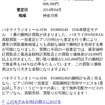
808,500円
査定日
2014年04月
地域
神奈川県
パネライラジオミール1936 PAM00249 1936本限定モデ
ル Ｉ番の腕時計買取が決まりました。パネライ(PANERAI)
高額買取・一括査定ピアゾの9社から査定を行う事により、
通常の買取価格相場よりも高額な値段で腕時計を売却する事
が可能になりました。実際に今回の一括査定では、最安値時
計買取店と最高金額時計買取店との買取り価格差が24,000円
以上も付きました。買い取り価格が1,165,000円以下の腕時計
で換金率も144％位の率をたもっています。この買取り価格
差はかなり大きな金額になりますよね！
パネライラジオミール1936 PAM00249の腕時計を高く売る
なら、ピアゾの9社一括査定・高額腕時計売却サービスを1度
お試し下さい！リピーターの多い、全て無料宅配サービスの
ピアゾなら、高額売却、買取りが可能になります！
このモデルを9社の競りにかける