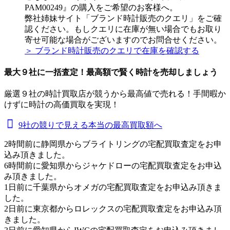
PAM00249』の購入をご希望のお客様へ。
弊社姉妹サイト「ブランド時計販売のクエリ」をご確
認ください。もしクエリに在庫が無い場合でもお取り
寄せ可能な場合がございますのでお問合せください。
＞ ブランド時計販売のクエリで在庫を確認する
最大９社に一括査定！
最高額
で賢く時計を売却しましょう
厳選９社の時計買取店が競うから最高値で売れる！手間暇か
けずに時計の高価買取を実現！
9社の競りで見える本当の最高買取額へ
2時間前に静岡県からブライトリングの宅配買取査定をお申
込み頂きました。
6時間前に愛知県からジャケドローの宅配買取査定をお申込
み頂きました。
1日前に千葉県からオメガの宅配買取査定をお申込み頂きま
した。
2日前に東京都からロレックスの宅配買取査定をお申込み頂
きました。