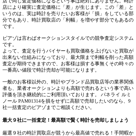
店で同じ査定価格になるという事は絶対にありません。時計
店により確実に査定価格に「差」が生じます。この「差」と
いうのは、実は時計を売りたいお客様が「損」をしている部
分でもあり、時計買取店の「利幅」を増やす部分でもあるの
です。
ピアゾは言わばオークションスタイルでの競争査定システム
です。
よって、査定を行うバイヤーも買取価格を上げないと買取が
出来ない仕組みになっており、最大限まで利幅を削った高額
査定が期待できますので、お客様は損する事無くその時々の
一番高い値段で時計売却が可能になります。
一般のお客様以外の、時計やブランド品買取店等の業界関係
者も、業者オークションよりも高額で売れるという事で高い
評価を頂き継続的にご利用頂いております。 パネライ ルミ
ノール PAM01314を損をせずに高額で売却したいのなら、9
社一括査定のピアゾまでご相談ください。
最大９社に一括査定！
最高額
で賢く時計を売却しましょう
厳選９社の時計買取店が競うから最高値で売れる！手間暇か