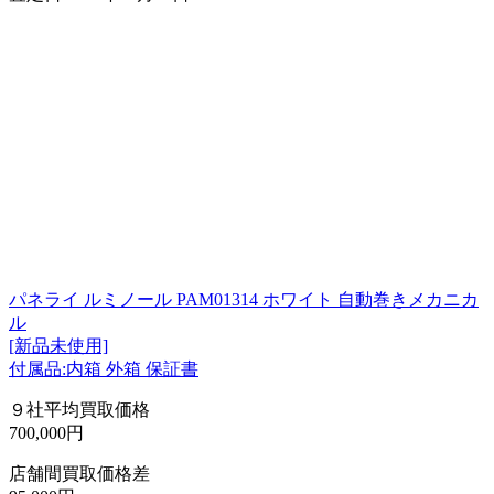
パネライ ルミノール PAM01314 ホワイト 自動巻きメカニカ
ル
[新品未使用]
付属品:内箱 外箱 保証書
９社平均買取価格
700,000円
店舗間買取価格差