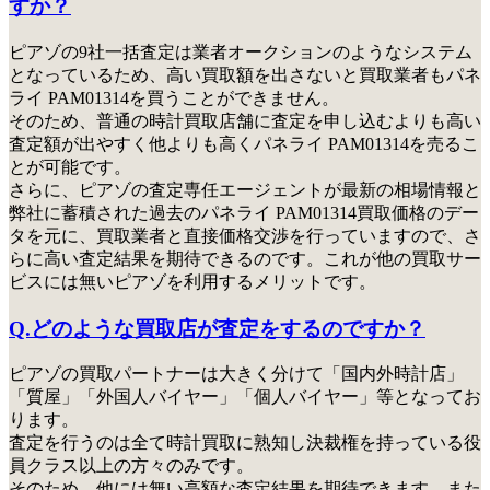
すか？
ピアゾの9社一括査定は業者オークションのようなシステム
となっているため、高い買取額を出さないと買取業者もパネ
ライ PAM01314を買うことができません。
そのため、普通の時計買取店舗に査定を申し込むよりも高い
査定額が出やすく他よりも高くパネライ PAM01314を売るこ
とが可能です。
さらに、ピアゾの査定専任エージェントが最新の相場情報と
弊社に蓄積された過去のパネライ PAM01314買取価格のデー
タを元に、買取業者と直接価格交渉を行っていますので、さ
らに高い査定結果を期待できるのです。これが他の買取サー
ビスには無いピアゾを利用するメリットです。
Q.どのような買取店が査定をするのですか？
ピアゾの買取パートナーは大きく分けて「国内外時計店」
「質屋」「外国人バイヤー」「個人バイヤー」等となってお
ります。
査定を行うのは全て時計買取に熟知し決裁権を持っている役
員クラス以上の方々のみ
です。
そのため、他には無い高額な査定結果を期待できます。また