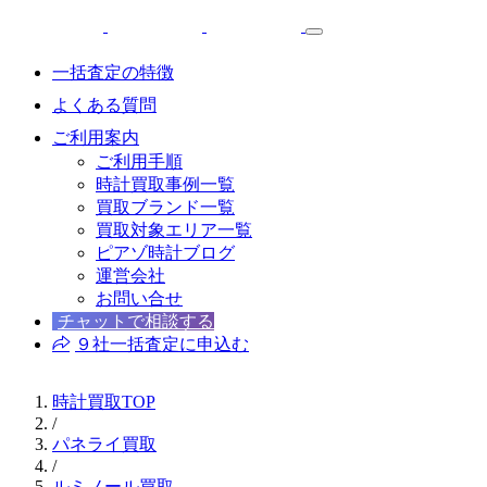
一括査定の特徴
よくある質問
ご利用案内
ご利用手順
時計買取事例一覧
買取ブランド一覧
買取対象エリア一覧
ピアゾ時計ブログ
運営会社
お問い合せ
チャットで相談する
９社一括査定に申込む
時計買取TOP
/
パネライ買取
/
ルミノール買取