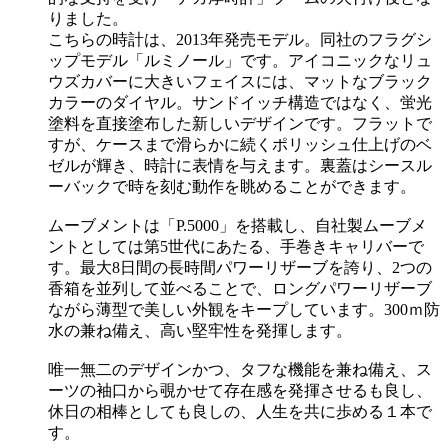
りました。
こちらの時計は、2013年発売モデル。同社のフラグシ
ップモデル「ルミノール」です。アイコニックなリュ
ウズカバーに大きいフェイスには、マットなブラック
カラーのダイヤル。サンドイッチ構造ではなく、蛍光
塗料を直接塗布した新しいデザインです。フラットで
すが、ケースまで滑らかに続くポリッシュ仕上げのベ
ゼルが輝き、時計に表情を与えます。裏蓋はシースル
ーバックで時を刻む動作を眺めることができます。
ムーブメントは「P.5000」を搭載し、自社製ムーブメ
ントとしては第5世代にあたる、手巻きキャリバーで
す。最大8日間の長時間パワーリザーブを誇り、2つの
香箱を並列して並べることで、ロングパワーリザーブ
ながら薄型で美しい外観をキープしています。300ｍ防
水の兼ね備え、高い堅牢性を発揮します。
唯一無二のデザインかつ、タフな機能を兼ね備え、ス
ーツの袖口から覗かせて存在感を発揮させるも良し、
休日の相棒としても良しの、人生を共に歩める１本で
す。