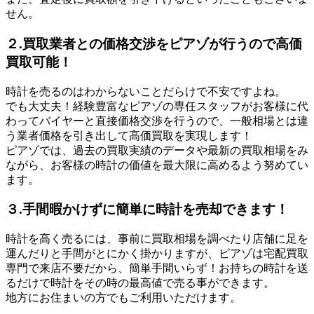
せん。
２.買取業者との価格交渉をピアゾが行うので高価
買取可能！
時計を売るのはわからないことだらけで不安ですよね。
でも大丈夫！経験豊富なピアゾの専任スタッフがお客様に代
わってバイヤーと直接価格交渉を行うので、一般相場とは違
う業者価格を引き出して高価買取を実現します！
ピアゾでは、過去の買取実績のデータや最新の買取相場をみ
ながら、お客様の時計の価値を最大限に高めるよう努めてい
ます。
３.手間暇かけずに簡単に時計を売却できます！
時計を高く売るには、事前に買取相場を調べたり店舗に足を
運んだりと手間がとにかく掛かりますが、ピアゾは宅配買取
専門で来店不要だから、簡単手間いらず！お持ちの時計を送
るだけで時計をその時の最高値で売る事ができます。
地方にお住まいの方でもご利用いただけます。