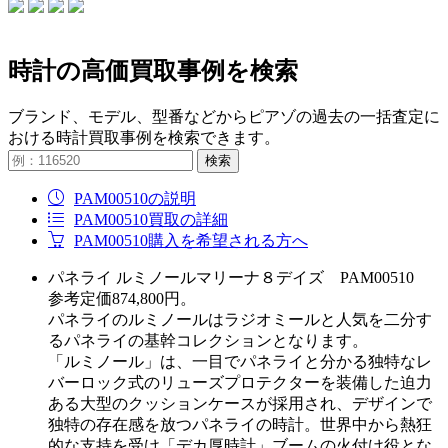
時計の高価買取事例を検索
ブランド、モデル、型番などからピアゾの過去の一括査定に
おける時計買取事例を検索できます。
検索
PAM00510の説明
PAM00510買取の詳細
PAM00510購入を希望される方へ
パネライ ルミノールマリーナ８デイズ PAM00510
参考定価874,800円。
パネライのルミノールはラジオミールと人気を二分す
るパネライの基幹コレクションとなります。
「ルミノール」は、一目でパネライと分かる独特なレ
バーロック式のリューズプロテクターを装備した迫力
ある大型のクッションケースが採用され、デザインで
独特の存在感を放つパネライの時計。世界中から熱狂
的な支持を受け「デカ厚時計」ブームの火付け役とな