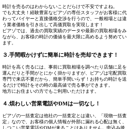
時計を売るのはわからないことだらけで不安ですよね。
でも大丈夫！経験豊富なピアゾの専任スタッフがお客様に代
わってバイヤーと直接価格交渉を行うので、一般相場とは違
う業者価格を引き出して高価買取を実現します！
ピアゾでは、過去の買取実績のデータや最新の買取相場をみ
ながら、お客様の時計の価値を最大限に高めるよう努めてい
ます。
３.手間暇かけずに簡単に時計を売却できます！
時計を高く売るには、事前に買取相場を調べたり店舗に足を
運んだりと手間がとにかく掛かりますが、ピアゾは宅配買取
専門で来店不要だから、簡単手間いらず！お持ちの時計を送
るだけで時計をその時の最高値で売る事ができます。
地方にお住まいの方でもご利用いただけます。
４.煩わしい営業電話やDMは一切なし！
ピアゾの一括査定は他社の一括査定とは違い、「現物一括査
定」なので、お客様の個人情報が外部に漏れる心配は無く、
しつこい営業電話やDMが来ることはありません。申込み後