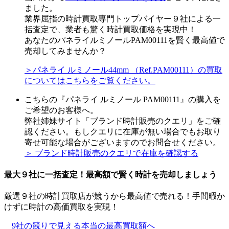
ました。
業界屈指の時計買取専門トップバイヤー９社による一
括査定で、業者も驚く時計買取価格を実現中！
あなたのパネライルミノールPAM00111を賢く最高値で
売却してみませんか？
＞パネライ ルミノール44mm （Ref.PAM00111）の買取
についてはこちらをご覧ください。
こちらの『パネライ ルミノール PAM00111』の購入を
ご希望のお客様へ。
弊社姉妹サイト「ブランド時計販売のクエリ」をご確
認ください。もしクエリに在庫が無い場合でもお取り
寄せ可能な場合がございますのでお問合せください。
＞ ブランド時計販売のクエリで在庫を確認する
最大９社に一括査定！
最高額
で賢く時計を売却しましょう
厳選９社の時計買取店が競うから最高値で売れる！手間暇か
けずに時計の高価買取を実現！
9社の競りで見える本当の最高買取額へ