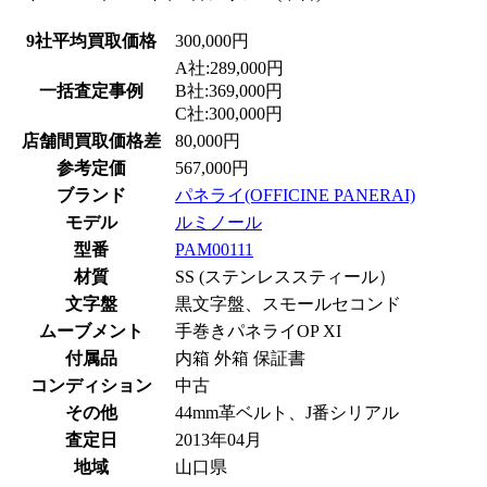
9社平均買取価格
300,000円
A社:289,000円
一括査定事例
B社:369,000円
C社:300,000円
店舗間買取価格差
80,000円
参考定価
567,000円
ブランド
パネライ(OFFICINE PANERAI)
モデル
ルミノール
型番
PAM00111
材質
SS (ステンレススティール）
文字盤
黒文字盤、スモールセコンド
ムーブメント
手巻きパネライOP XI
付属品
内箱 外箱 保証書
コンディション
中古
その他
44mm革ベルト、J番シリアル
査定日
2013年04月
地域
山口県