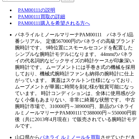
PAM00111の説明
PAM00111買取の詳細
PAM00111購入を希望される方へ
パネライルミノールマリーナPAM00111 パネライJ品
番シリアル。 定価567000円のパネライの高級ブランド
腕時計です。 9時位置にスモールセコンドを配置した
シンプルな腕時計モデルになります。 44mmのパネラ
イの代名詞的なビックサイズの時計ケースが印象深い
腕時計です。 ムーブメントには手巻き式の機械を採用
しており、機械式腕時計ファンも納得の腕時計に仕上
がっています。 裏蓋はスケルトン仕様になっており、
ムーブメントが華麗に時間を刻む様が観賞可能になっ
ています。 時計コンディションは、全体に使用感が少
なく小傷もあまりない、非常に綺麗な状態です。 中古
腕時計市場で、310000円～389000円、新品のパネライ
ルミノールマリーナPAM00111で388000円～550000円前
後（共に2013年4月現在）で販売されている腕時計モデ
ルです。
山口県から
パネライ ルミノールを買取
させていただき