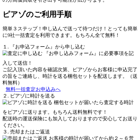
ピアゾのご利用手順
簡単３ステップ！申し込んで送って待つだけ！とっても簡単
に9社一括査定を利用できます。もちろん全て無料！
１. 『お申込フォーム』から申し込む
『お申し込みフォーム』に必要事項を記
入して送信！
ご記入頂いた内容を確認次第、ピアゾからお客様に申込完了
の旨をご連絡し、時計を送る梱包セットを配送します。（送
料無料）
無料一括査定お申込みへ
２. ピアゾに時計を送る
梱包セットが届いたら査定する時計
をピアゾに送ります。もちろん送料無料です！
配送時の運送保険にも加入しておりますので安心してお送り
ください。
３. 売却またはご返送
お客様の時計が届いてから約２～６営