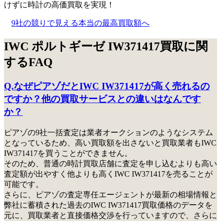
けずに時計の高価買取を実現！
9社の競りで見える本当の最高買取額へ
IWC ポルトギーゼ IW371417買取に関
するFAQ
Q.なぜピアゾだとIWC IW371417が高く売れるの
ですか？他の買取サービスとの違いはなんです
か？
ピアゾの9社一括査定は業者オークションのようなシステム
となっているため、高い買取額を出さないと買取業者もIWC
IW371417を買うことができません。
そのため、普通の時計買取店舗に査定を申し込むよりも高い
査定額が出やすく他よりも高くIWC IW371417を売ることが
可能です。
さらに、ピアゾの査定専任エージェントが最新の相場情報と
弊社に蓄積された過去のIWC IW371417買取価格のデータを
元に、買取業者と直接価格交渉を行っていますので、さらに