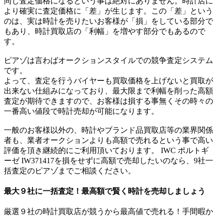
同じ査定価格になるという事は絶対にありません。時計店に
より確実に査定価格に「差」が生じます。この「差」という
のは、実は時計を売りたいお客様が「損」をしている部分で
もあり、時計買取店の「利幅」を増やす部分でもあるので
す。
ピアゾは言わばオークションスタイルでの競争査定システム
です。
よって、査定を行うバイヤーも買取価格を上げないと買取が
出来ない仕組みになっており、最大限まで利幅を削った高額
査定が期待できますので、お客様は損する事無くその時々の
一番高い値段で時計売却が可能になります。
一般のお客様以外の、時計やブランド品買取店等の業界関係
者も、業者オークションよりも高額で売れるという事で高い
評価を頂き継続的にご利用頂いております。 IWC ポルトギ
ーゼ IW371417を損をせずに高額で売却したいのなら、9社一
括査定のピアゾまでご相談ください。
最大９社に一括査定！
最高額
で賢く時計を売却しましょう
厳選９社の時計買取店が競うから最高値で売れる！手間暇か