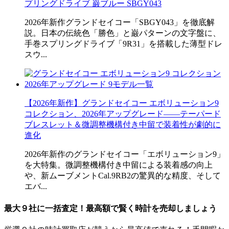
プリングドライブ 巌ブルー SBGY043
2026年新作グランドセイコー「SBGY043」を徹底解
説。日本の伝統色「勝色」と巌パターンの文字盤に、
手巻スプリングドライブ「9R31」を搭載した薄型ドレ
スウ...
【2026年新作】グランドセイコー エボリューション9
コレクション、2026年アップグレード――テーパード
ブレスレット＆微調整機構付き中留で装着性が劇的に
進化
2026年新作のグランドセイコー「エボリューション9」
を大特集。微調整機構付き中留による装着感の向上
や、新ムーブメントCal.9RB2の驚異的な精度、そして
エバ...
最大９社に一括査定！
最高額
で賢く時計を売却しましょう