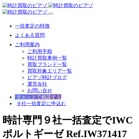
一括査定の特徴
よくある質問
ご利用案内
ご利用手順
時計買取事例一覧
買取ブランド一覧
買取対象エリア一覧
ピアゾ時計ブログ
運営会社
お問い合せ
チャットで相談する
９社一括査定に申込む
時計専門９社一括査定でIWC
ポルトギーゼ Ref.IW371417