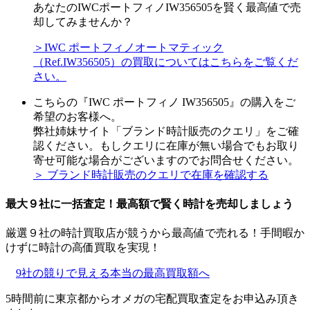
あなたのIWCポートフィノIW356505を賢く最高値で売
却してみませんか？
＞IWC ポートフィノオートマティック
（Ref.IW356505）の買取についてはこちらをご覧くだ
さい。
こちらの『IWC ポートフィノ IW356505』の購入をご
希望のお客様へ。
弊社姉妹サイト「ブランド時計販売のクエリ」をご確
認ください。もしクエリに在庫が無い場合でもお取り
寄せ可能な場合がございますのでお問合せください。
＞ ブランド時計販売のクエリで在庫を確認する
最大９社に一括査定！
最高額
で賢く時計を売却しましょう
厳選９社の時計買取店が競うから最高値で売れる！手間暇か
けずに時計の高価買取を実現！
9社の競りで見える本当の最高買取額へ
5時間前に東京都からオメガの宅配買取査定をお申込み頂き