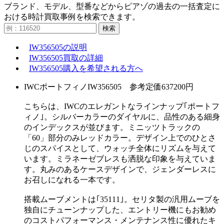
ブランド、モデル、型番などからピアゾの過去の一括査定に
おける時計買取事例を検索できます。
検索
IW356505の説明
IW356505買取の詳細
IW356505購入を希望される方へ
IWCポートフィノIW356505 参考定価637200円
こちらは、IWCのエレガントなラインナップ｢ポートフ
ィノ｣。シルバーカラーのダイヤルに、品性のある細身
のインデックスが並びます。ミニッツトラックの
「60」部分のみレッドカラー。デザイン上でのひとさ
じのスパイスとして、ウォッチ全体にリズムを与えて
います。ミラネーゼブレスも洒脱な印象を与えていま
す。丸みのあるケースデザインで、ジェンダーレスに
お召しになれる一本です。
搭載ムーブメントは｢35111｣。セリタ製の汎用ムーブを
独自にチューンナップした、エントリー機にもお勧め
のコストパフォーマンス・メンテナンス性に優れたキ