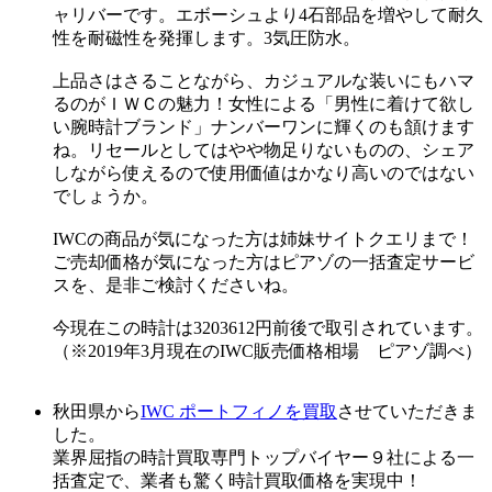
ャリバーです。エボーシュより4石部品を増やして耐久
性を耐磁性を発揮します。3気圧防水。
上品さはさることながら、カジュアルな装いにもハマ
るのがＩＷＣの魅力！女性による「男性に着けて欲し
い腕時計ブランド」ナンバーワンに輝くのも頷けます
ね。リセールとしてはやや物足りないものの、シェア
しながら使えるので使用価値はかなり高いのではない
でしょうか。
IWCの商品が気になった方は姉妹サイトクエリまで！
ご売却価格が気になった方はピアゾの一括査定サービ
スを、是非ご検討くださいね。
今現在この時計は3203612円前後で取引されています。
（※2019年3月現在のIWC販売価格相場 ピアゾ調べ）
秋田県から
IWC ポートフィノを買取
させていただきま
した。
業界屈指の時計買取専門トップバイヤー９社による一
括査定で、業者も驚く時計買取価格を実現中！