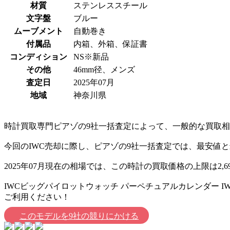
材質
ステンレススチール
文字盤
ブルー
ムーブメント
自動巻き
付属品
内箱、外箱、保証書
コンディション
NS※新品
その他
46mm径、メンズ
査定日
2025年07月
地域
神奈川県
時計買取専門ピアゾの9社一括査定によって、一般的な買取相場価
今回のIWC売却に際し、ピアゾの9社一括査定では、最安値と
2025年07月現在の相場では、この時計の買取価格の上限は2,
IWCビッグパイロットウォッチ パーペチュアルカレンダー I
ご利用ください！
このモデルを9社の競りにかける