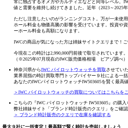
常に独占するオメガやカルティエなどと同等レベル。I
値と需要を維持し続けてきました。近年（2023～20
ただし注意したいのがランニングコスト。万が一未使用
ホール料金も物価高騰の影響を受けています。投資や資
ーホール料金も高額になります。
IWCの商品が気になった方は姉妹サイトクエリまで！
今現在この時計は2,990,000円前後で取引されています。
（※2025年07月現在のIWC販売価格相場 ピアゾ調べ）
神奈川県から
IWC パイロットウォッチを買取
させてい
業界屈指の時計買取専門トップバイヤー９社による一括
あなたのIWCパイロットウォッチIW503605を賢く最
＞IWC パイロットウォッチの買取についてはこちらを
こちらの『IWC パイロットウォッチ IW503605』の
弊社姉妹サイト「ブランド時計販売のクエリ」をご確認
＞ ブランド時計販売のクエリで在庫を確認する
最大９社に一括査定！
最高額
で賢く時計を売却しましょう