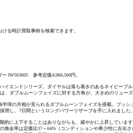
おける時計買取事例を検索できます。
503605 参考定価4,966,500円。
の、ハイエンドシリーズ。ダイヤルは落ち着きのあるネイビーブ
は、ダブルムーンフェイズに対する方角が。大きめのリューズ
北・南半球の月相が見られるダブルムーンフェイズを搭載。プッシ
採用し、7日間というロングパワーリザーブを手に入れました
短期的に上下することはありながらも、緩やかに上昇していま
の換金率は定価比37～64%（コンディションや希少性に左右