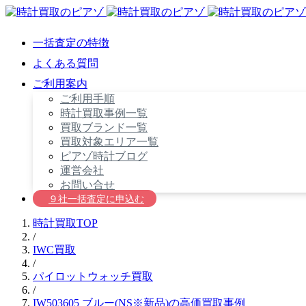
一括査定の特徴
よくある質問
ご利用案内
ご利用手順
時計買取事例一覧
買取ブランド一覧
買取対象エリア一覧
ピアゾ時計ブログ
運営会社
お問い合せ
９社一括査定に申込む
時計買取TOP
/
IWC買取
/
パイロットウォッチ買取
/
IW503605 ブルー(NS※新品)の高価買取事例