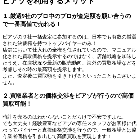
ピアゾを利用するメリット
１.厳選9社のプロ中のプロが査定額を競い合うの
で一番高値で売れる！
ピアゾの９社一括査定に参加するのは、日本でも有数の厳選
された決裁権を持つトップバイヤーのみ！
店舗において仕入れの全権を任されているので、マニュアル
化された買取価格を提示するのではなく、店舗戦略を加味し
たうえ、在庫状況や最新の販売動向、海外の買取相場などを
考慮しその時の最高額を提示します。
また、査定後に買取額を引き下げるといったこともございま
せん。
２.買取業者との価格交渉をピアゾが行うので高価
買取可能！
時計を売るのはわからないことだらけで不安ですよね。
でも大丈夫！経験豊富なピアゾの専任スタッフがお客様に代
わってバイヤーと直接価格交渉を行うので、一般相場とは違
う業者価格を引き出して高価買取を実現します！