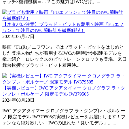
ォッチ×複雑機構＝…？この魅力はIWCだけ。...
【ネタバレ注意】ブラッド・ピットも愛用？映画『F1/エフ
ワン』で注目のIWC腕時計を徹底解説！
2025年06月27日
映画『F1(R)／エフワン』ではブラッド・ピットをはじめと
した登場人物たちが着用するIWCの腕時計や関連モデルを一
挙ご紹介！ロレックスのピットレーンクロックも登場。来日
舞台挨拶でブラッド・ピット着用時...
【実機レビュー】IWC アクアタイマー クロノグラフ ラ・ク
ンブレ・ボルケーノ 限定モデル IW379505
2024年08月28日
IWC アクアタイマー クロノグラフ ラ・クンブレ・ボルケー
ノ 限定モデル IW379505の実機レビューをお届けします！フ
ァンなら絶対欲しい！IWCの隠れた「良いモデル」。...