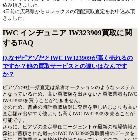
込み頂きました。
3日前に広島県からロレックスの宅配買取査定をお申込み頂
きました。
IWC インヂュニア IW323909買取に関
するFAQ
Q.なぜピアゾだとIWC IW323909が高く売れるの
ですか？他の買取サービスとの違いはなんです
か？
ピアゾの9社一括査定は業者オークションのようなシステム
となっているため、高い買取額を出さないと買取業者もIWC
IW323909を買うことができません。
そのため、普通の時計買取店舗に査定を申し込むよりも高い
査定額が出やすく他よりも高くIWC IW323909を売ることが
可能です。
さらに、ピアゾの査定専任エージェントが最新の相場情報と
弊社に蓄積された過去のIWC IW323909買取価格のデータを
元に、買取業者と直接価格交渉を行っていますので、さらに