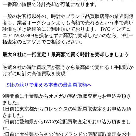
一番高い値段で時計売却が可能になります。
一般のお客様以外の、時計やブランド品買取店等の業界関係
者も、業者オークションよりも高額で売れるという事で高い
評価を頂き継続的にご利用頂いております。 IWC インヂュ
ニア IW323909を損をせずに高額で売却したいのなら、9社一
括査定のピアゾまでご相談ください。
最大９社に一括査定！
最高額
で賢く時計を売却しましょう
厳選９社の時計買取店が競うから最高値で売れる！手間暇か
けずに時計の高価買取を実現！
9社の競りで見える本当の最高買取額へ
9時間前に千葉県からオメガの宅配買取査定をお申込み頂き
ました。
1日前に東京都からロレックスの宅配買取査定をお申込み頂
きました。
2日前に愛知県からIWCの宅配買取査定をお申込み頂きまし
た。
2日前に大分県からその他のブランドの宅配買取査定をお申