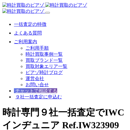
一括査定の特徴
よくある質問
ご利用案内
ご利用手順
時計買取事例一覧
買取ブランド一覧
買取対象エリア一覧
ピアゾ時計ブログ
運営会社
お問い合せ
チャットで相談する
９社一括査定に申込む
時計専門９社一括査定でIWC
インヂュニア Ref.IW323909