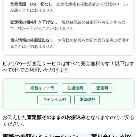
営業電話・DM一切なし
査定依頼後も複数業者から電話やメール
が届くことはありません
査定後の価格引き下げなし
現物確認後の確定額をお伝えするの
で、後から下がることがありません
個人情報の外部流出なし
お客様の情報を外部の買取業者に提供す
ることは一切ありません
ピアゾの一括査定サービスはすべて完全無料
です！以下はす
べて0円でご利用いただけます。
梱包キット代
往復送料
査定料
キャンセル料
返却送料
お伝えした
査定額そのままのお振込み
となりますのでご安心
ください。
実際の差額シミュレーション ―「競り合い」がな