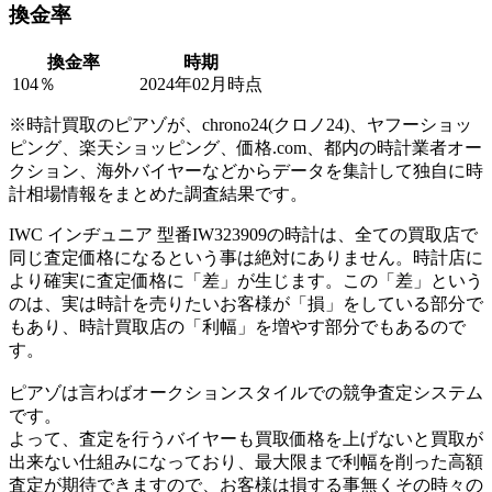
換金率
換金率
時期
104％
2024年02月時点
※時計買取のピアゾが、chrono24(クロノ24)、ヤフーショッ
ピング、楽天ショッピング、価格.com、都内の時計業者オー
クション、海外バイヤーなどからデータを集計して独自に時
計相場情報をまとめた調査結果です。
IWC インヂュニア 型番IW323909の時計は、全ての買取店で
同じ査定価格になるという事は絶対にありません。時計店に
より確実に査定価格に「差」が生じます。この「差」という
のは、実は時計を売りたいお客様が「損」をしている部分で
もあり、時計買取店の「利幅」を増やす部分でもあるので
す。
ピアゾは言わばオークションスタイルでの競争査定システム
です。
よって、査定を行うバイヤーも買取価格を上げないと買取が
出来ない仕組みになっており、最大限まで利幅を削った高額
査定が期待できますので、お客様は損する事無くその時々の