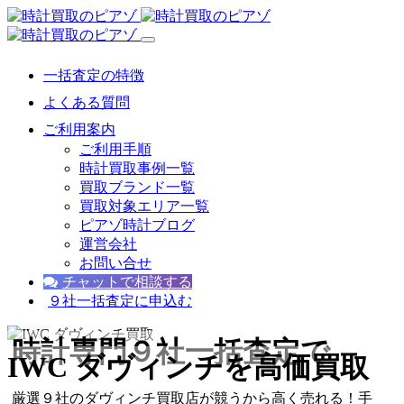
一括査定の特徴
よくある質問
ご利用案内
ご利用手順
時計買取事例一覧
買取ブランド一覧
買取対象エリア一覧
ピアゾ時計ブログ
運営会社
お問い合せ
チャットで相談する
９社一括査定に申込む
時計専門９社一括査定
で
IWC ダヴィンチを高価買取
厳選９社のダヴィンチ買取店が競うから高く売れる！手