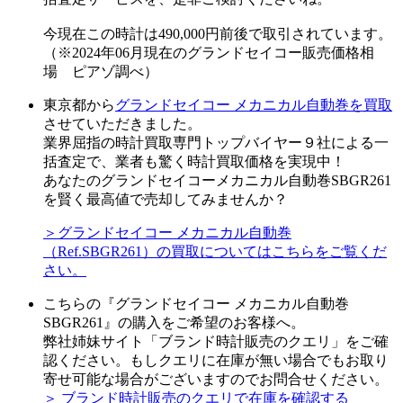
今現在この時計は490,000円前後で取引されています。
（※2024年06月現在のグランドセイコー販売価格相
場 ピアゾ調べ）
東京都から
グランドセイコー メカニカル自動巻を買取
させていただきました。
業界屈指の時計買取専門トップバイヤー９社による一
括査定で、業者も驚く時計買取価格を実現中！
あなたのグランドセイコーメカニカル自動巻SBGR261
を賢く最高値で売却してみませんか？
＞グランドセイコー メカニカル自動巻
（Ref.SBGR261）の買取についてはこちらをご覧くだ
さい。
こちらの『グランドセイコー メカニカル自動巻
SBGR261』の購入をご希望のお客様へ。
弊社姉妹サイト「ブランド時計販売のクエリ」をご確
認ください。もしクエリに在庫が無い場合でもお取り
寄せ可能な場合がございますのでお問合せください。
＞ ブランド時計販売のクエリで在庫を確認する