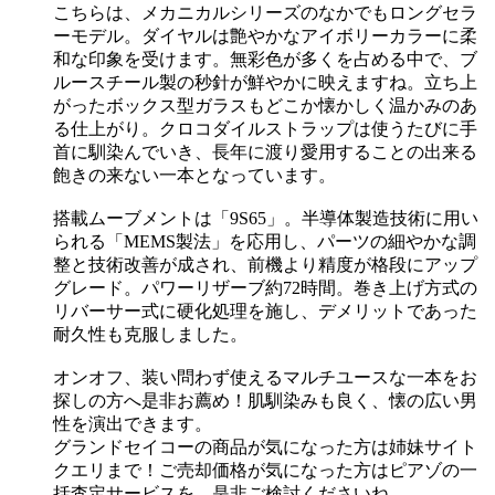
こちらは、メカニカルシリーズのなかでもロングセラ
ーモデル。ダイヤルは艶やかなアイボリーカラーに柔
和な印象を受けます。無彩色が多くを占める中で、ブ
ルースチール製の秒針が鮮やかに映えますね。立ち上
がったボックス型ガラスもどこか懐かしく温かみのあ
る仕上がり。クロコダイルストラップは使うたびに手
首に馴染んでいき、長年に渡り愛用することの出来る
飽きの来ない一本となっています。
搭載ムーブメントは「9S65」。半導体製造技術に用い
られる「MEMS製法」を応用し、パーツの細やかな調
整と技術改善が成され、前機より精度が格段にアップ
グレード。パワーリザーブ約72時間。巻き上げ方式の
リバーサー式に硬化処理を施し、デメリットであった
耐久性も克服しました。
オンオフ、装い問わず使えるマルチユースな一本をお
探しの方へ是非お薦め！肌馴染みも良く、懐の広い男
性を演出できます。
グランドセイコーの商品が気になった方は姉妹サイト
クエリまで！ご売却価格が気になった方はピアゾの一
括査定サービスを、是非ご検討くださいね。