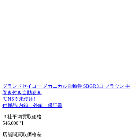
グランドセイコー メカニカル自動巻 SBGR311 ブラウン 手
巻き付き自動巻き
[UNS※未使用]
付属品:内箱、外箱、保証書
９社平均買取価格
546,000円
店舗間買取価格差