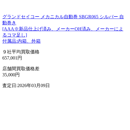
グランドセイコー メカニカル自動巻 SBGR065 シルバー 自
動巻き
[AAA※新品仕上げ済み、メーカーOH済み、メーカーによ
るコマ足し]
付属品:内箱、外箱
９社平均買取価格
657,001円
店舗間買取価格差
35,000円
査定日:2026年03月09日