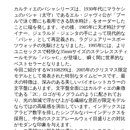
カルティエのパシャシリーズは、1930年代にマラケシ
ュのパシャ（太守）であるエル・ジャヴィ公が「プー
ルで泳ぐ際にも着用できる防水時計」をオーダーした
ことに端を発します。その後、1985年に天才時計デザ
イナー、ジェラルド・ジェンタの手によって現代的な
「パシャ」として再定義され、ラグジュアリースポー
ツウォッチの先駆けとなりました。1995年には、より
ユニセックスで軽快な35mmサイズのステンレススティ
ールモデル「パシャC」が登場し、瞬く間に世界的な
ベストセラーとなりました。
今回ご紹介するW3108299は、2005年のクリスマス限定
モデルとして発表された特別なタイムピースです。最
大の特徴は、深みのある美しいバイオレットカラーの
文字盤にあります。文字盤全面にはカルティエの象徴
である「2C」ロゴがモノグラムのように配されてお
り、光の加減で浮かび上がる繊細な意匠が限定モデル
ならではの高級感を演出しています。インデックスは
アラビア数字を排したシンプルなバーインデックスを
採用し、中央のスクエアレールウェイ目盛りとの対比
がモダンな印象を与えます。