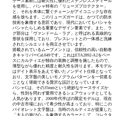
ケース素材には耐久性に優れたステンレススティール
を使用し、パシャ特有の「リューズプロテクター」
と、それを本体に繋ぐチェーンがアイコニックな存在
感を放ちます。このリューズガードは、かつての防水
技術を象徴する意匠であり、現代においてもパシャを
パシャたらしめる重要なデザイン要素です。また、ラ
グ部分は「ヴァンドーム・ラグ」と呼ばれる直線的な
形状を採用しており、ブレスレットとの一体感と洗練
されたシルエットを両立させています。
搭載されているムーブメントは、信頼性の高い自動巻
きキャリバーCal.049です。これはETA2892-A2をベー
スにカルティエが独自の装飾と調整を施したもので、
薄型ながら優れた精度と耐久性を誇ります。本モデル
はデイト表示をあえて省いたノンデイト仕様となって
おり、文字盤の美しいモノグラムパターンを一切遮る
ことなく堪能できる贅沢な設計となっています。
パシャCは、その35mmという絶妙なケースサイズか
ら、性別を問わず愛用できるシェアウォッチとしても
人気があります。2000年代半ばの限定モデルは、現在
の中古市場において希少性が高まっており、特にこの
バイオレット文字盤は、当時のカルティエが提案した
「大人の遊び心」を象徴するカラーとして、コレクタ