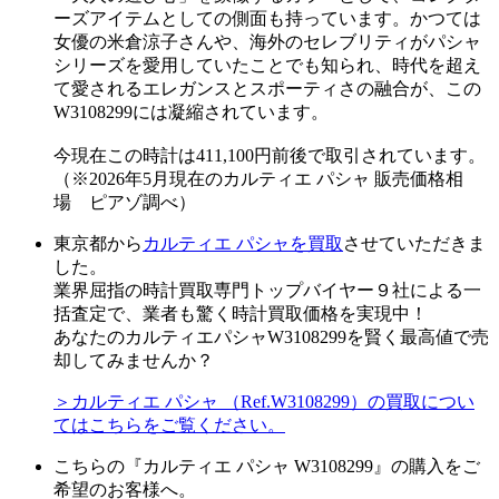
ーズアイテムとしての側面も持っています。かつては
女優の米倉涼子さんや、海外のセレブリティがパシャ
シリーズを愛用していたことでも知られ、時代を超え
て愛されるエレガンスとスポーティさの融合が、この
W3108299には凝縮されています。
今現在この時計は411,100円前後で取引されています。
（※2026年5月現在のカルティエ パシャ 販売価格相
場 ピアゾ調べ）
東京都から
カルティエ パシャを買取
させていただきま
した。
業界屈指の時計買取専門トップバイヤー９社による一
括査定で、業者も驚く時計買取価格を実現中！
あなたのカルティエパシャW3108299を賢く最高値で売
却してみませんか？
＞カルティエ パシャ （Ref.W3108299）の買取につい
てはこちらをご覧ください。
こちらの『カルティエ パシャ W3108299』の購入をご
希望のお客様へ。