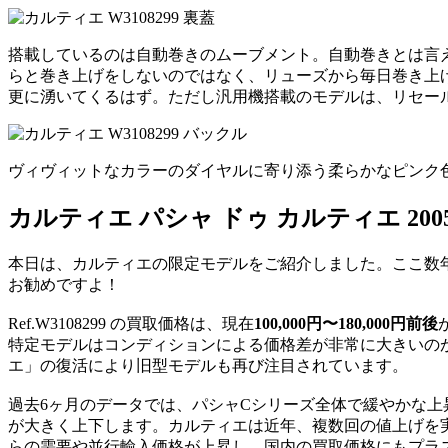
搭載しているのは自動巻きのムーブメント。自動巻きとは言
らと巻き上げをしないのではなく、リューズから毎日巻き上
更に湧いてくるはず。ただし汎用機搭載のモデルは、リセー
ヴィヴィットなカラーのダイヤルに寄り添う柔らかなピンク
カルティエ パシャ ドゥ カルティエ 200
本日は、カルティエの限定モデルをご紹介しました。ここ数
お勧めですよ！
Ref.W3108299 の買取価格は、現在
100,000円〜180,000円前後
特定モデルはコンディションによる価格差が非常に大きいのが
エ」の復活により旧型モデルも再び注目されています。
過去6ヶ月のデータでは、パシャCシリーズ全体で緩やかな上昇
が大きく上下します。カルティエは近年、複数回の値上げを
らの需要や並行輸入価格が上昇し、国内の買取価格にもプラ