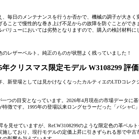
え、毎日のメンテナンスを行うか否かで、機械の調子が大きく
げることで慢性的な巻き上げ不足からの故障を防ぐことができ
ルバリューにおいては劣勢となりますので、購入の検討材料に
色のレザーベルト。純正のものが状態よく残っていました！
5年クリスマス限定モデル W3108299 評価
年、新登場としては見かけなくなったカルティエのLTDコレク
が一つの目安となっています。2026年4月現在の市場データに
特徴です。1995年の登場以来ロングセラーだった「パシャC」
を見せていますが、Ref.W3108299のような限定色の革ベ
実施しており、現行モデルの定価上昇に引きずられる形で中古
スの影響を与えています。