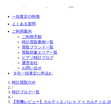
一括査定の特徴
よくある質問
ご利用案内
ご利用手順
時計買取事例一覧
買取ブランド一覧
買取対象エリア一覧
ピアゾ時計ブログ
運営会社
お問い合せ
９社一括査定に申込む
時計買取TOP
/
時計ブログ一覧
/
【実機レビュー】カルティエ パシャ ドゥ カルティエ 200