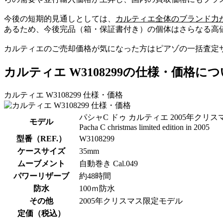
今後の短期的見通しとしては、
カルティエ全体のブランド力
あるため、今後完品（箱・保証書付き）の個体はさらなる高
カルティエのご売却価格が気になった方はピアゾの一括査定
カルティエ W3108299の仕様・価格に
カルティエ W3108299 仕様・価格
パシャC ドゥ カルティエ 2005年クリ
モデル
Pacha C christmas limited edition in 2005
型番（REF.）
W3108299
ケースサイズ
35mm
ムーブメント
自動巻き Cal.049
パワーリザーブ
約48時間
防水
100ｍ防水
その他
2005年クリスマス限定モデル
定価（税込）