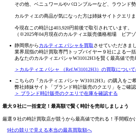
その他、ベニュワールやバロンブルーなど、ラウンド勢
カルティエの商品が気になった方は姉妹サイトクエリま
今現在この時計は403,920円前後で取引されています。
（※2025年04月現在のカルティエ販売価格相場 ピア
静岡県から
カルティエ パシャを買取
させていただきま
業界屈指の時計買取専門トップバイヤー９社による一括
あなたのカルティエパシャW31012H3を賢く最高値で
＞カルティエ パシャ （Ref.W31012H3）の買取に
こちらの『カルティエ パシャ W31012H3』の購入を
弊社姉妹サイト「ブランド時計販売のクエリ」をご確認
＞ ブランド時計販売のクエリで在庫を確認する
最大９社に一括査定！
最高額
で賢く時計を売却しましょう
厳選９社の時計買取店が競うから最高値で売れる！手間暇か
9社の競りで見える本当の最高買取額へ