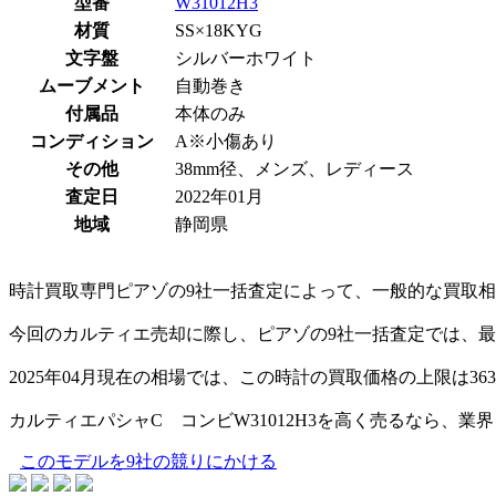
型番
W31012H3
材質
SS×18KYG
文字盤
シルバーホワイト
ムーブメント
自動巻き
付属品
本体のみ
コンディション
A※小傷あり
その他
38mm径、メンズ、レディース
査定日
2022年01月
地域
静岡県
時計買取専門ピアゾの9社一括査定によって、一般的な買取相場
今回のカルティエ売却に際し、ピアゾの9社一括査定では、最安
2025年04月現在の相場では、この時計の買取価格の上限は36
カルティエパシャC コンビW31012H3を高く売るなら、
このモデルを9社の競りにかける