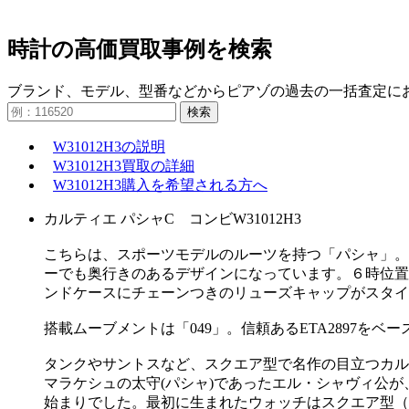
時計の高価買取事例を検索
ブランド、モデル、型番などからピアゾの過去の一括査定に
検索
W31012H3の説明
W31012H3買取の詳細
W31012H3購入を希望される方へ
カルティエ パシャC コンビW31012H3
こちらは、スポーツモデルのルーツを持つ「パシャ」。
ーでも奥行きのあるデザインになっています。６時位置
ンドケースにチェーンつきのリューズキャップがスタイ
搭載ムーブメントは「049」。信頼あるETA2897をベ
タンクやサントスなど、スクエア型で名作の目立つカル
マラケシュの太守(パシャ)であったエル・シャヴィ公
始まりでした。最初に生まれたウォッチはスクエア型（