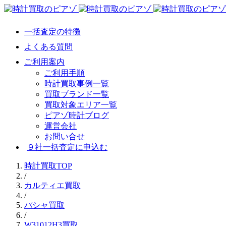
一括査定の特徴
よくある質問
ご利用案内
ご利用手順
時計買取事例一覧
買取ブランド一覧
買取対象エリア一覧
ピアゾ時計ブログ
運営会社
お問い合せ
９社一括査定に申込む
時計買取TOP
/
カルティエ買取
/
パシャ買取
/
W31012H3買取