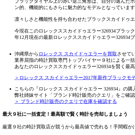
ブラックダイヤル上の赤い逆三角形は、自分の選んだホ
ン的、機能的にもさらに魅力的なモデルとなっています
凛々しさと機能性を持ち合わせたブラックスカイドゥエ
今現在このロレックススカイドゥエラー326934ブラックは
年12月現在の最新ロレックススカイドゥエラー3269
沖縄県から
ロレックス スカイドゥエラーを買取
させて
業界屈指の時計買取専門トップバイヤー９社による一括
あなたのロレックススカイドゥエラー326934を賢く最
＞ロレックス スカイドゥエラー2017年新作ブラックモデル
こちらの『ロレックス スカイドゥエラー 326934』の
弊社姉妹サイト「ブランド時計販売のクエリ」をご確認
＞ ブランド時計販売のクエリで在庫を確認する
最大９社に一括査定！
最高額
で賢く時計を売却しましょう
厳選９社の時計買取店が競うから最高値で売れる！手間暇か