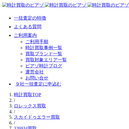
一括査定の特徴
よくある質問
ご利用案内
ご利用手順
時計買取事例一覧
買取ブランド一覧
買取対象エリア一覧
ピアゾ時計ブログ
運営会社
お問い合せ
９社一括査定に申込む
時計買取TOP
/
ロレックス買取
/
スカイドゥエラー買取
/
326934買取