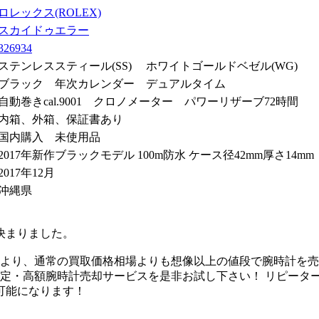
ロレックス(ROLEX)
スカイドゥエラー
326934
ステンレススティール(SS) ホワイトゴールドベゼル(WG)
ブラック 年次カレンダー デュアルタイム
自動巻きcal.9001 クロノメーター パワーリザーブ72時間
内箱、外箱、保証書あり
国内購入 未使用品
2017年新作ブラックモデル 100m防水 ケース径42mm厚さ1
2017年12月
沖縄県
が決まりました。
により、通常の買取価格相場よりも想像以上の値段で腕時計を売
括査定・高額腕時計売却サービスを是非お試し下さい！ リピー
可能になります！