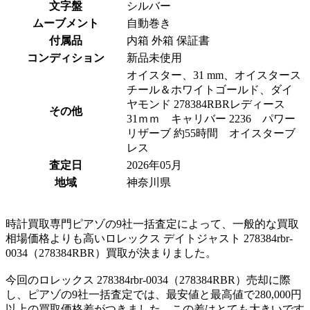
文字盤
シルバー
ムーブメント
自動巻き
付属品
内箱 外箱 保証書
コンディション
新品未使用
オイスター、31 mm、オイスタース
チール＆ホワイトゴールド、ダイ
ヤモンド 278384RBRレディース
その他
31ｍｍ キャリバー 2236 パワー
リザーブ 約55時間 オイスターブ
レス
査定日
2026年05月
地域
神奈川県
時計買取専門ピアゾの9社一括査定によって、一般的な買取
相場価格よりも高いロレックス デイトジャスト 278384rbr-
0034（278384RBR）買取が決まりました。
今回のロレックス 278384rbr-0034（278384RBR）売却に際
し、ピアゾの9社一括査定では、最安値と最高値で280,000円
以上の買取価格差がつきました。この差はとても大きいです