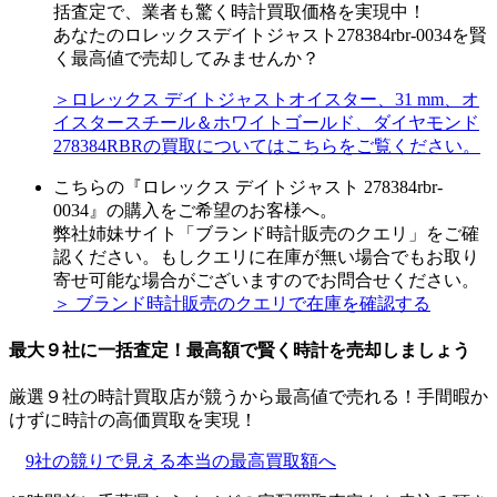
括査定で、業者も驚く時計買取価格を実現中！
あなたのロレックスデイトジャスト278384rbr-0034を賢
く最高値で売却してみませんか？
＞ロレックス デイトジャストオイスター、31 mm、オ
イスタースチール＆ホワイトゴールド、ダイヤモンド
278384RBRの買取についてはこちらをご覧ください。
こちらの『ロレックス デイトジャスト 278384rbr-
0034』の購入をご希望のお客様へ。
弊社姉妹サイト「ブランド時計販売のクエリ」をご確
認ください。もしクエリに在庫が無い場合でもお取り
寄せ可能な場合がございますのでお問合せください。
＞ ブランド時計販売のクエリで在庫を確認する
最大９社に一括査定！
最高額
で賢く時計を売却しましょう
厳選９社の時計買取店が競うから最高値で売れる！手間暇か
けずに時計の高価買取を実現！
9社の競りで見える本当の最高買取額へ