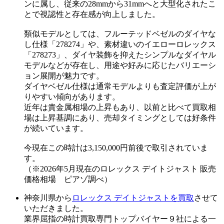
ンに属し、従来の28mmから31mmへと大型化されたこ
とで視認性と存在感が向上しました。
類似モデルとしては、フルーテッドベゼルのダイヤな
し仕様「278274」や、素材違いのイエローロレックス
「278273」、ダイヤ装飾を抑えたシンプルなダイヤル
モデルなどが存在し、用途や好みに応じたバリエーシ
ョン展開が魅力です。
ダイヤベゼル仕様は通常モデルよりも査定評価が上が
りやすい傾向があります。
近年は貴金属相場の上昇もあり、以前と比べて買取相
場は上昇基調にあり、売却タイミングとしては好条件
が続いています。
今現在この時計は3,150,000円前後で取引されていま
す。
（※2026年5月現在のロレックス デイトジャスト 販売
価格相場 ピアゾ調べ）
神奈川県から
ロレックス デイトジャストを買取
させて
いただきました。
業界屈指の時計買取専門トップバイヤー９社による一