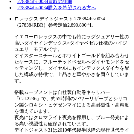
278384rbr-0034買取の詳細
278384rbr-0034購入を希望される方へ
ロレックス デイトジャスト 278384rbr-0034
（278384RBR）参考定価2,890,800円。
イエローロレックスの中でも特にラグジュアリー性の
高いダイヤインデックス×ダイヤベゼル仕様のハイジ
ュエリーモデルです。
オイスタースチールとホワイトゴールドを組み合わせ
たケースに、フルーテッドベゼルへダイヤモンドをセ
ッティングし、ダイヤルにもインデックスダイヤを配
した構成が特徴で、上品さと華やかさを両立していま
す。
搭載ムーブメントは自社製自動巻キャリバー
「Cal.2236」で、約55時間のパワーリザーブとシリコ
ン製シロキシ・ヒゲゼンマイによる高耐磁性・高精度
を備えています。
夜光にはクロマライト夜光を採用し、ブルー発光によ
る高い視認性も確保されています。
デイトジャスト31は2010年代後半以降の現行世代ライ