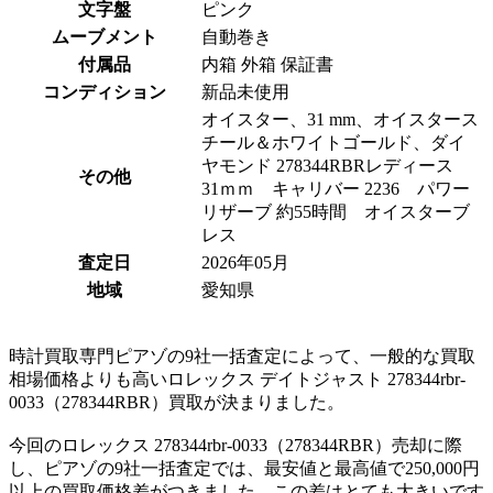
文字盤
ピンク
ムーブメント
自動巻き
付属品
内箱 外箱 保証書
コンディション
新品未使用
オイスター、31 mm、オイスタース
チール＆ホワイトゴールド、ダイ
ヤモンド 278344RBRレディース
その他
31ｍｍ キャリバー 2236 パワー
リザーブ 約55時間 オイスターブ
レス
査定日
2026年05月
地域
愛知県
時計買取専門ピアゾの9社一括査定によって、一般的な買取
相場価格よりも高いロレックス デイトジャスト 278344rbr-
0033（278344RBR）買取が決まりました。
今回のロレックス 278344rbr-0033（278344RBR）売却に際
し、ピアゾの9社一括査定では、最安値と最高値で250,000円
以上の買取価格差がつきました。この差はとても大きいです