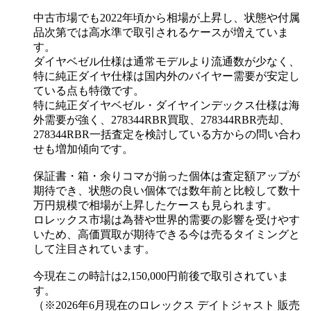
中古市場でも2022年頃から相場が上昇し、状態や付属
品次第では高水準で取引されるケースが増えていま
す。
ダイヤベゼル仕様は通常モデルより流通数が少なく、
特に純正ダイヤ仕様は国内外のバイヤー需要が安定し
ている点も特徴です。
特に純正ダイヤベゼル・ダイヤインデックス仕様は海
外需要が強く、278344RBR買取、278344RBR売却、
278344RBR一括査定を検討している方からの問い合わ
せも増加傾向です。
保証書・箱・余りコマが揃った個体は査定額アップが
期待でき、状態の良い個体では数年前と比較して数十
万円規模で相場が上昇したケースも見られます。
ロレックス市場は為替や世界的需要の影響を受けやす
いため、高価買取が期待できる今は売るタイミングと
して注目されています。
今現在この時計は2,150,000円前後で取引されていま
す。
（※2026年6月現在のロレックス デイトジャスト 販売