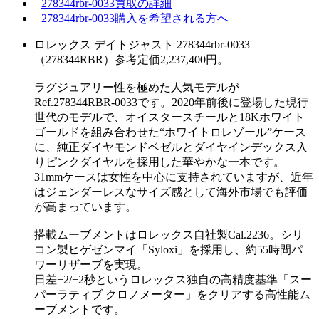
278344rbr-0033買取の詳細
278344rbr-0033購入を希望される方へ
ロレックス デイトジャスト 278344rbr-0033
（278344RBR）参考定価2,237,400円。
ラグジュアリー性を極めた人気モデルが
Ref.278344RBR-0033です。2020年前後に登場した現行
世代のモデルで、オイスタースチールと18Kホワイト
ゴールドを組み合わせた“ホワイトロレゾール”ケース
に、純正ダイヤモンドベゼルとダイヤインデックス入
りピンクダイヤルを採用した華やかな一本です。
31mmケースは女性を中心に支持されていますが、近年
はジェンダーレスなサイズ感として海外市場でも評価
が高まっています。
搭載ムーブメントはロレックス自社製Cal.2236。シリ
コン製ヒゲゼンマイ「Syloxi」を採用し、約55時間パ
ワーリザーブを実現。
日差−2/+2秒というロレックス独自の高精度基準「スー
パーラティブ クロノメーター」をクリアする高性能ム
ーブメントです。