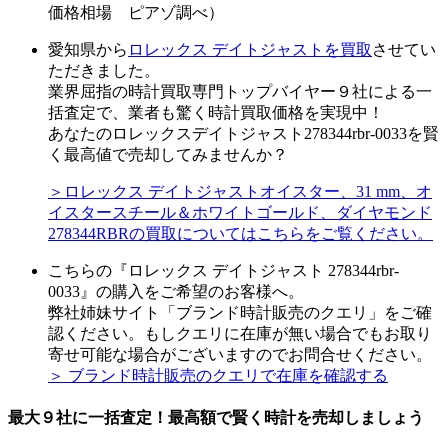
価格相場 ピアゾ調べ）
愛知県から
ロレックス デイトジャストを買取
させてい
ただきました。
業界屈指の時計買取専門トップバイヤー９社による一
括査定で、業者も驚く時計買取価格を実現中！
あなたのロレックスデイトジャスト278344rbr-0033を賢
く最高値で売却してみませんか？
＞ロレックス デイトジャストオイスター、31 mm、オ
イスタースチール＆ホワイトゴールド、ダイヤモンド
278344RBRの買取についてはこちらをご覧ください。
こちらの『ロレックス デイトジャスト 278344rbr-
0033』の購入をご希望のお客様へ。
弊社姉妹サイト「ブランド時計販売のクエリ」をご確
認ください。もしクエリに在庫が無い場合でもお取り
寄せ可能な場合がございますのでお問合せください。
＞ ブランド時計販売のクエリで在庫を確認する
最大９社に一括査定！
最高額
で賢く時計を売却しましょう