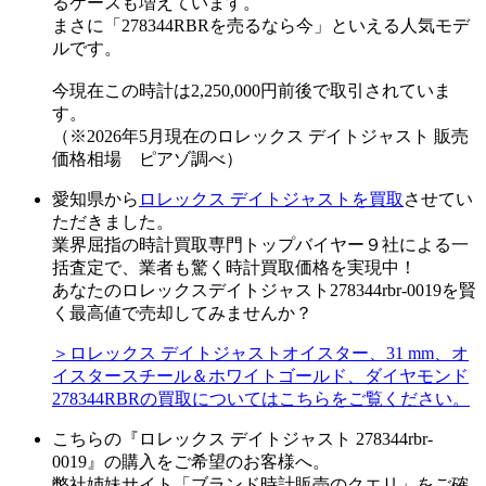
るケースも増えています。
まさに「278344RBRを売るなら今」といえる人気モデ
ルです。
今現在この時計は2,250,000円前後で取引されていま
す。
（※2026年5月現在のロレックス デイトジャスト 販売
価格相場 ピアゾ調べ）
愛知県から
ロレックス デイトジャストを買取
させてい
ただきました。
業界屈指の時計買取専門トップバイヤー９社による一
括査定で、業者も驚く時計買取価格を実現中！
あなたのロレックスデイトジャスト278344rbr-0019を賢
く最高値で売却してみませんか？
＞ロレックス デイトジャストオイスター、31 mm、オ
イスタースチール＆ホワイトゴールド、ダイヤモンド
278344RBRの買取についてはこちらをご覧ください。
こちらの『ロレックス デイトジャスト 278344rbr-
0019』の購入をご希望のお客様へ。
弊社姉妹サイト「ブランド時計販売のクエリ」をご確