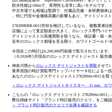
自の高精度基準「Superlative Chronometer」をクリア
防水性能は100mで、実用性も非常に高いモデルです。
中古市場でも相場は堅調で、付属品完備・未研磨個体は
。特に円安や金価格高騰の影響もあり、デイトジャスト
278289RBR-0011売却を検討しているなら、複数業
店舗によって査定額差が大きく、ロレックス専門バイヤ
デイトジャスト31高価買取を狙うなら、保証書・箱・
近年のロレックス相場を見る限り、ホワイトゴールド×
今現在この時計は6,200,000円前後で取引されています。
（※2026年5月現在のロレックス デイトジャスト 販
神奈川県から
ロレックス デイトジャストを買取
させて
業界屈指の時計買取専門トップバイヤー９社による一括
あなたのロレックスデイトジャスト278289rbr-001
＞ロレックス デイトジャストオイスター、31 mm、ホワ
こちらの『ロレックス デイトジャスト 278289rbr-00
弊社姉妹サイト「ブランド時計販売のクエリ」をご確認
＞ ブランド時計販売のクエリで在庫を確認する