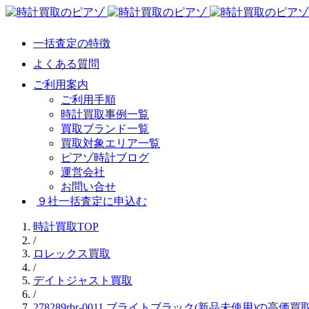
一括査定の特徴
よくある質問
ご利用案内
ご利用手順
時計買取事例一覧
買取ブランド一覧
買取対象エリア一覧
ピアゾ時計ブログ
運営会社
お問い合せ
９社一括査定に申込む
時計買取TOP
/
ロレックス買取
/
デイトジャスト買取
/
278289rbr-0011 ブライトブラック(新品未使用)の高価