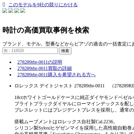
このモデルを9社の競りにかける
時計の高価買取事例を検索
ブランド、モデル、型番などからピアゾの過去の一括査定に
検索
278289rbr-0011の説明
278289rbr-0011買取の詳細
278289rbr-0011購入を希望される方へ
ロレックス デイトジャスト 278289rbr-0011 （278289R
18ctホワイトゴールドケースに純正ダイヤモンドベゼ
ブライトブラックダイヤルにローマインデックスを配し
ブレスレットにはプレジデントブレスを採用し、通常の
搭載ムーブメントはロレックス自社製Cal.2236。
シリコン製Syloxiヒゲゼンマイを採用した高性能自動