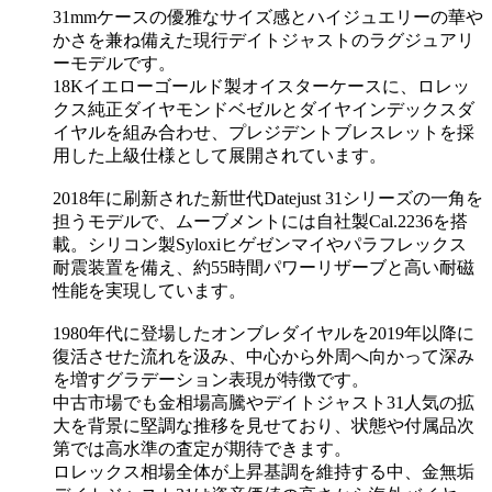
31mmケースの優雅なサイズ感とハイジュエリーの華や
かさを兼ね備えた現行デイトジャストのラグジュアリ
ーモデルです。
18Kイエローゴールド製オイスターケースに、ロレッ
クス純正ダイヤモンドベゼルとダイヤインデックスダ
イヤルを組み合わせ、プレジデントブレスレットを採
用した上級仕様として展開されています。
2018年に刷新された新世代Datejust 31シリーズの一角を
担うモデルで、ムーブメントには自社製Cal.2236を搭
載。シリコン製Syloxiヒゲゼンマイやパラフレックス
耐震装置を備え、約55時間パワーリザーブと高い耐磁
性能を実現しています。
1980年代に登場したオンブレダイヤルを2019年以降に
復活させた流れを汲み、中心から外周へ向かって深み
を増すグラデーション表現が特徴です。
中古市場でも金相場高騰やデイトジャスト31人気の拡
大を背景に堅調な推移を見せており、状態や付属品次
第では高水準の査定が期待できます。
ロレックス相場全体が上昇基調を維持する中、金無垢