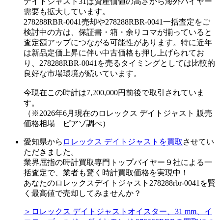
デイトジャスト31は資産価値の高さから海外バイヤー
需要も拡大しています。
278288RBR-0041売却や278288RBR-0041一括査定をご
検討中の方は、保証書・箱・余りコマが揃っていると
査定額アップにつながる可能性があります。特に近年
は新品定価上昇に伴い中古価格も押し上げられてお
り、278288RBR-0041を売るタイミングとしては比較的
良好な市場環境が続いています。
今現在この時計は7,200,000円前後で取引されていま
す。
（※2026年6月現在のロレックス デイトジャスト 販売
価格相場 ピアゾ調べ）
愛知県から
ロレックス デイトジャストを買取
させてい
ただきました。
業界屈指の時計買取専門トップバイヤー９社による一
括査定で、業者も驚く時計買取価格を実現中！
あなたのロレックスデイトジャスト278288rbr-0041を賢
く最高値で売却してみませんか？
＞ロレックス デイトジャストオイスター、31 mm、イ