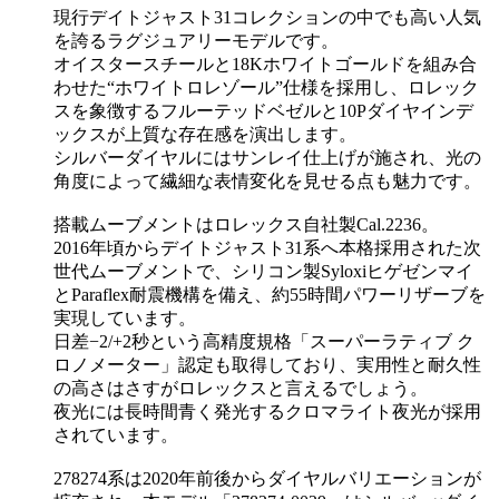
現行デイトジャスト31コレクションの中でも高い人気
を誇るラグジュアリーモデルです。
オイスタースチールと18Kホワイトゴールドを組み合
わせた“ホワイトロレゾール”仕様を採用し、ロレック
スを象徴するフルーテッドベゼルと10Pダイヤインデ
ックスが上質な存在感を演出します。
シルバーダイヤルにはサンレイ仕上げが施され、光の
角度によって繊細な表情変化を見せる点も魅力です。
搭載ムーブメントはロレックス自社製Cal.2236。
2016年頃からデイトジャスト31系へ本格採用された次
世代ムーブメントで、シリコン製Syloxiヒゲゼンマイ
とParaflex耐震機構を備え、約55時間パワーリザーブを
実現しています。
日差−2/+2秒という高精度規格「スーパーラティブ ク
ロノメーター」認定も取得しており、実用性と耐久性
の高さはさすがロレックスと言えるでしょう。
夜光には長時間青く発光するクロマライト夜光が採用
されています。
278274系は2020年前後からダイヤルバリエーションが