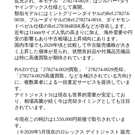
拡充され、本モデル「278274-0029」はシルバー×ダイ
ヤインデックス仕様として展開。
類似モデルにはミントグリーンダイヤルのRef.278274-
0030、ブルーダイヤルのRef.278274-0016、ダイヤモン
ドベゼル仕様のRef.278384RBR系などが存在します。
近年は31mmサイズ人気の高まりに加え、海外需要や円
安の影響もあり中古相場は上昇傾向にあります。
国内市場でも2020年頃と比較して中古販売価格が大き
く上昇した個体が見られ、状態良好品や付属品完備品
は特に高価買取が期待されています。
PiAZOでは「278274-0029買取」「278274-0029売却」
「278274-0029高価買取」などを検討されている方向け
に、複数業者による一括査定サービスを提供していま
す。
デイトジャスト31は現在も世界的需要が安定してお
り、相場高騰が続く今は売却タイミングとしても注目
されています。
今現在この時計は1,550,000円前後で取引されていま
す。
（※2026年5月現在のロレックス デイトジャスト 販売