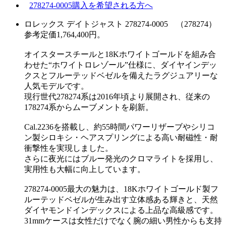
278274-0005購入を希望される方へ
ロレックス デイトジャスト 278274-0005 （278274）
参考定価1,764,400円。
オイスタースチールと18Kホワイトゴールドを組み合
わせた“ホワイトロレゾール”仕様に、ダイヤインデッ
クスとフルーテッドベゼルを備えたラグジュアリーな
人気モデルです。
現行世代278274系は2016年頃より展開され、従来の
178274系からムーブメントを刷新。
Cal.2236を搭載し、約55時間パワーリザーブやシリコ
ン製シロキシ・ヘアスプリングによる高い耐磁性・耐
衝撃性を実現しました。
さらに夜光にはブルー発光のクロマライトを採用し、
実用性も大幅に向上しています。
278274-0005最大の魅力は、18Kホワイトゴールド製フ
ルーテッドベゼルが生み出す立体感ある輝きと、天然
ダイヤモンドインデックスによる上品な高級感です。
31mmケースは女性だけでなく腕の細い男性からも支持