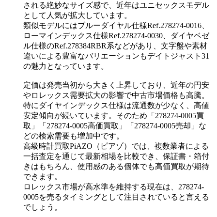
される絶妙なサイズ感で、近年はユニセックスモデル
として人気が拡大しています。
類似モデルにはブルーダイヤル仕様Ref.278274-0016、
ローマインデックス仕様Ref.278274-0030、ダイヤベゼ
ル仕様のRef.278384RBR系などがあり、文字盤や素材
違いによる豊富なバリエーションもデイトジャスト31
の魅力となっています。
定価は発売当初から大きく上昇しており、近年の円安
やロレックス需要拡大の影響で中古市場価格も高騰。
特にダイヤインデックス仕様は流通数が少なく、高値
安定傾向が続いています。そのため「278274-0005買
取」「278274-0005高価買取」「278274-0005売却」な
どの検索需要も増加中です。
高級時計買取PiAZO（ピアゾ）では、複数業者による
一括査定を通じて最新相場を比較でき、保証書・箱付
きはもちろん、使用感のある個体でも高価買取が期待
できます。
ロレックス市場が高水準を維持する現在は、278274-
0005を売るタイミングとして注目されていると言える
でしょう。