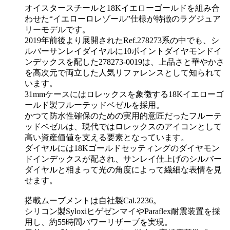
オイスタースチールと18Kイエローゴールドを組み合
わせた“イエローロレゾール”仕様が特徴のラグジュア
リーモデルです。
2019年前後より展開されたRef.278273系の中でも、シ
ルバーサンレイダイヤルに10ポイントダイヤモンドイ
ンデックスを配した278273-0019は、上品さと華やかさ
を高次元で両立した人気リファレンスとして知られて
います。
31mmケースにはロレックスを象徴する18Kイエローゴ
ールド製フルーテッドベゼルを採用。
かつて防水性確保のための実用的意匠だったフルーテ
ッドベゼルは、現代ではロレックスのアイコンとして
高い資産価値を支える要素となっています。
ダイヤルには18Kゴールドセッティングのダイヤモン
ドインデックスが配され、サンレイ仕上げのシルバー
ダイヤルと相まって光の角度によって繊細な表情を見
せます。
搭載ムーブメントは自社製Cal.2236。
シリコン製SyloxiヒゲゼンマイやParaflex耐震装置を採
用し、約55時間パワーリザーブを実現。