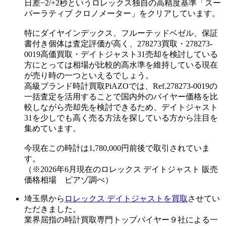
日差−2/+2秒というロレックス独自の高精度基準「スー
パーラティブ クロノメーター」をクリアしています。
特にダイヤインデックス、フルーテッドベゼル、保証
書付き個体は査定評価が高く、278273買取・278273-
0019高価買取・デイトジャスト31売却を検討している
方にとっては相場が比較的高水準を維持している現在
が売り時の一つといえるでしょう。
高級ブランド時計買取PiAZOでは、Ref.278273-0019の
一括査定を活用することで国内外のバイヤー価格を比
較しながら売却先を検討できるため、デイトジャスト
31を少しでも高く売る方法を探している方から注目を
集めています。
今現在この時計は1,780,000円前後で取引されていま
す。
（※2026年6月現在のロレックス デイトジャスト 販売
価格相場 ピアゾ調べ）
埼玉県から
ロレックス デイトジャストを買取
させてい
ただきました。
業界屈指の時計買取専門トップバイヤー９社による一