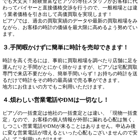
でも大丈夫！経験豊富なピアゾの専任スタッフがお客様に代
わってバイヤーと直接価格交渉を行うので、一般相場とは違
う業者価格を引き出して高価買取を実現します！
ピアゾでは、過去の買取実績のデータや最新の買取相場をみ
ながら、お客様の時計の価値を最大限に高めるよう努めてい
ます。
３.手間暇かけずに簡単に時計を売却できます！
時計を高く売るには、事前に買取相場を調べたり店舗に足を
運んだりと手間がとにかく掛かりますが、ピアゾは宅配買取
専門で来店不要だから、簡単手間いらず！お持ちの時計を送
るだけで時計をその時の最高値で売る事ができます。
地方にお住まいの方でもご利用いただけます。
４.煩わしい営業電話やDMは一切なし！
ピアゾの一括査定は他社の一括査定とは違い、「現物一括査
定」なので、お客様の個人情報が外部に漏れる心配は無く、
しつこい営業電話やDMが来ることはありません。申込み後
に変な営業電話が増えるといった心配もございませんので安
心してご利用いただけます。