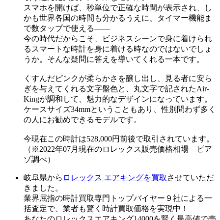
スマホを開けば、秒単位で正確な時間が表示され、し
かも世界各国の時間も分かるうえに、タイマー機能ま
で数タップで使える――
今の時代だからこそ、ビジネスシーンで身に着けられ
るスマートな時計を身に着ける時なのではないでしょ
うか。そんな疑問に答えを導いてくれる一本です。
くすんだピンクが柔らかさを醸し出し、見る者に安ら
ぎを与えてくれる文字盤色と、丸文字で記されたAir-
Kingが調和して、魅力的なデザインになっています。
ケースサイズ34mmということもあり、性別問わず多く
の人にお勧めできるモデルです。
今現在この時計は528,000円前後で取引されています。
（※2022年07月現在のロレックス販売価格相場 ピア
ゾ調べ）
岐阜県から
ロレックス エアキングを買取
させていただ
きました。
業界屈指の時計買取専門トップバイヤー９社による一
括査定で、業者も驚く時計買取価格を実現中！
あなたのロレックスエアキング14000を賢く最高値で売